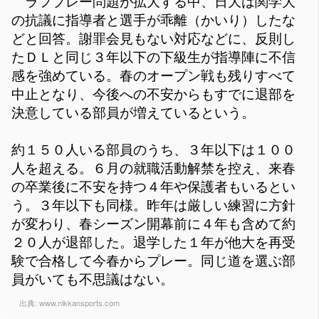
ラフプレー問題が拡大する中、日大は関学大
の抗議に指導者と選手が乖離（かいり）したな
どと回答。謝罪会見もない対応などに、反則し
たＤＬと同じ３年以下の下級生が指導陣に不信
感を強めている。春のオープン戦も残りすべて
中止となり、今後への不安からもすでに退部を
決意している部員が増えているという。
約１５０人いる部員のうち、３年以下は１００
人を超える。６月の就職活動解禁を控え、来春
の卒業後に不安を持つ４年や保護者もいるとい
う。３年以下も同様。昨年は厳しい練習に方針
が変わり、春シーズン開幕前に４年も含めて約
２０人が退部した。退学した１年が他大を再受
験で合格して今春からプレー。同じ道を選ぶ部
員がいても不思議はない。
出典:
www.nikkansports.com