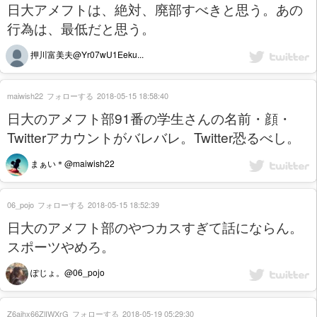
日大アメフトは、絶対、廃部すべきと思う。あの
行為は、最低だと思う。
押川富美夫@Yr07wU1Eeku...
maiwish22
フォローする
2018-05-15 18:58:40
日大のアメフト部91番の学生さんの名前・顔・
Twitterアカウントがバレバレ。Twitter恐るべし。
まぁい＊@maiwish22
06_pojo
フォローする
2018-05-15 18:52:39
日大のアメフト部のやつカスすぎて話にならん。
スポーツやめろ。
ぽじょ。@06_pojo
Z6aihx66ZlIWXrG
フォローする
2018-05-19 05:29:30