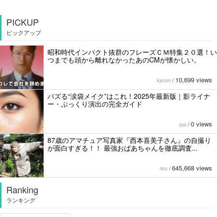
PICKUP
ピックアップ
昭和時代インパクト抜群のフレーズＣＭ特集２０選！い
つまでも頭から離れなかったあのCMが懐かしい。
10,699 views
kanon
/
バズる“涙袋メイク”はこれ！2025年最新版｜影ライナ
ー・ぷっくり演出の完全ガイド
0 views
sss
/
87歳のアマチュア写真家『西本喜美子さん』の自撮り
が面白すぎる！！ 最強おばあちゃんを徹底調査...
645,668 views
rico
/
Ranking
ランキング