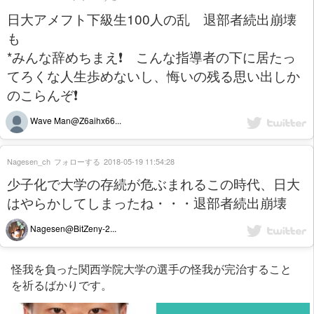
日大アメフト下級生100人の乱 退部者続出崩壊
も
*みんな辞めちまえ❗ こんな指導者の下に居たっ
てろくな人生歩めないし、悔いの残る思い出しか
のこらんぞ❗
Wave Man@Z6aihx66...
Nagesen_ch
フォローする
2018-05-19 11:54:28
少子化で大学の存続が危ぶまれるこの時代、日大
はやらかしてしまったね・・・退部者続出崩壊
Nagesen@BitZeny-2...
怪我を負った関西学院大学の選手の怪我が完治すること
を祈るばかりです。