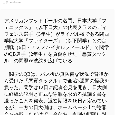
出典:
endia.net
アメリカンフットボールの名門、日本大学「フ
ェニックス」（以下日大）の代表クラスのディ
フェンス選手（3年生）がライバル校である関西
学院大学「ファイターズ」（以下関学）との定
期戦（6日・アミノバイタルフィールド）で関学
のQB選手（2年生）を負傷させた「悪質タック
ル」の問題が波紋を広げている。
関学のQBは、パス後の無防備な状況で背後か
ら受けた「悪質タックル」で全治3週間の怪我を
負った。関学は12日に記者会見を開き、日大側
に経緯の説明と正式な謝罪を求める抗議文書を
送ったことを発表。返答期限を16日と定めてい
るが、一方の日大側は、ホームページ上で謝罪
文を掲載しただけで、今なお、今回の問題に対