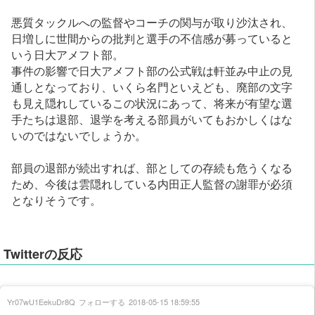
悪質タックルへの監督やコーチの関与が取り沙汰され、
日増しに世間からの批判と選手の不信感が募っていると
いう日大アメフト部。
事件の影響で日大アメフト部の公式戦は軒並み中止の見
通しとなっており、いくら名門といえども、廃部の文字
も見え隠れしているこの状況にあって、将来が有望な選
手たちは退部、退学を考える部員がいてもおかしくはな
いのではないでしょうか。
部員の退部が続出すれば、部としての存続も危うくなる
ため、今後は雲隠れしている内田正人監督の謝罪が必須
となりそうです。
Twitterの反応
Yr07wU1EekuDr8Q
フォローする
2018-05-15 18:59:55