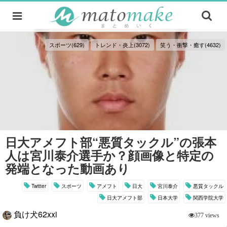
スポーツ(629)
トレンド・炎上(3072)
笑う・衝撃・癒す(4632)
日大アメフト部“悪質タックル”の張本
人は宮川泰介選手か？顔画像と特定の
発端となった動画あり
Twitter
スポーツ
アメフト
日大
宮川泰介
悪質タックル
日大アメフト部
日本大学
関西学院大学
負け犬62xxi
377 views