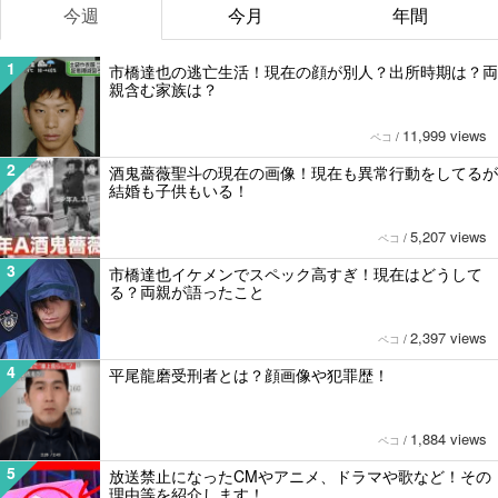
今週
今月
年間
1
市橋達也の逃亡生活！現在の顔が別人？出所時期は？両
親含む家族は？
11,999 views
ペコ
/
2
酒鬼薔薇聖斗の現在の画像！現在も異常行動をしてるが
結婚も子供もいる！
5,207 views
ペコ
/
3
市橋達也イケメンでスペック高すぎ！現在はどうして
る？両親が語ったこと
2,397 views
ペコ
/
4
平尾龍磨受刑者とは？顔画像や犯罪歴！
1,884 views
ペコ
/
5
放送禁止になったCMやアニメ、ドラマや歌など！その
理由等を紹介します！