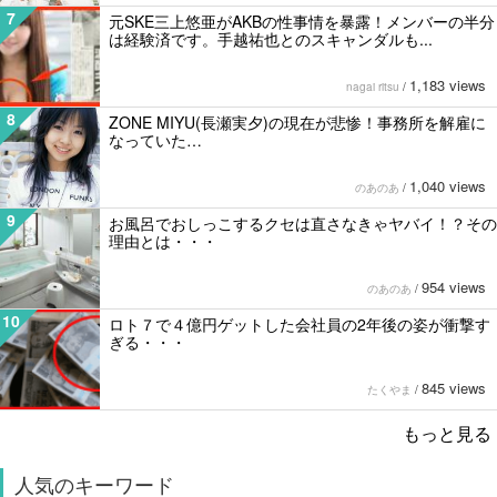
7
元SKE三上悠亜がAKBの性事情を暴露！メンバーの半分
は経験済です。手越祐也とのスキャンダルも...
1,183 views
nagai ritsu
/
8
ZONE MIYU(長瀬実夕)の現在が悲惨！事務所を解雇に
なっていた…
1,040 views
のあのあ
/
9
お風呂でおしっこするクセは直さなきゃヤバイ！？その
理由とは・・・
954 views
のあのあ
/
10
ロト７で４億円ゲットした会社員の2年後の姿が衝撃す
ぎる・・・
845 views
たくやま
/
もっと見る
人気のキーワード