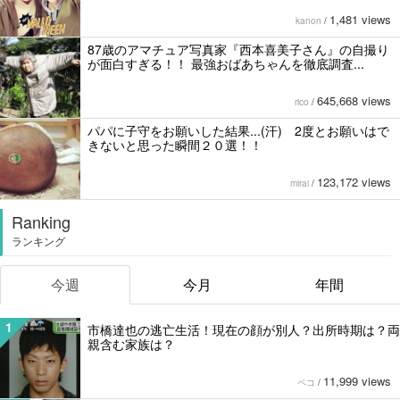
1,481 views
kanon
/
87歳のアマチュア写真家『西本喜美子さん』の自撮り
が面白すぎる！！ 最強おばあちゃんを徹底調査...
645,668 views
rico
/
パパに子守をお願いした結果...(汗) 2度とお願いはで
きないと思った瞬間２０選！！
123,172 views
mirai
/
Ranking
ランキング
今週
今月
年間
1
市橋達也の逃亡生活！現在の顔が別人？出所時期は？両
親含む家族は？
11,999 views
ペコ
/