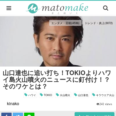
エンタメ・芸能(4536)
トレンド・炎上(3072)
山口達也に追い打ち！TOKIOよりハワ
イ島火山噴火のニュースに釘付け！？
そのワケとは？
ハワイ
TOKIO
火山噴火
山口達也
キラウエア火山
kinako
241 views