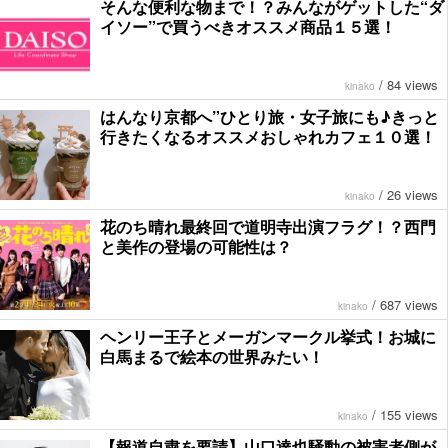
そんな便利な物まで！？みんながゲットした“ダ
イソー”で買うべきオススメ商品１５選！
/
84 views
kinako
はんなり京都へ”ひとり旅・女子旅にも♪きっと
行きたくなるオススメおしゃれカフェ１０選！
/
26 views
kinako
花のち晴れ最終回で道明寺出演フラグ！？西門
と美作の登場の可能性は？
/
687 views
kinako
ヘンリー王子とメーガンマークル挙式！お城に
白馬まるで絵本の世界みたい！
/
155 views
kinako
【報道自粛を要請】山口達也騒動の被害者側が