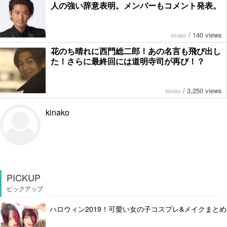
人の強い辞意表明。メンバーもコメント発表。
/
140 views
kinako
花のち晴れに西門総二郎！あの名言も飛び出し
た！さらに最終回には道明寺司が再び！？
/
3,250 views
kinako
kinako
PICKUP
ピックアップ
ハロウィン2019！可愛い女の子コスプレ&メイクまとめ