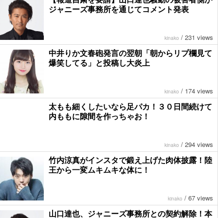
ジャニーズ事務所を通じてコメント発表
/
231 views
kinako
中井りか文春砲発言の翌朝「朝からリプ欄見て
爆笑してる」と投稿し大炎上
/
174 views
kinako
太もも細くしたいなら足パカ！３０日間続けて
内ももに隙間を作っちゃお！
/
294 views
kinako
竹内涼真がインスタで鍛え上げた肉体披露！陸
王から一変ムキムキな体に！
/
67 views
kinako
山口達也、ジャニーズ事務所との契約解除！本