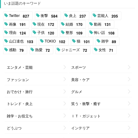
いま話題のキーワード
Twitter
衝撃
炎上
芸能人
827
584
237
205
画像
現在
結婚
動画
191
172
170
131
理由
子供
整形
怖い話
124
120
109
108
山口達也
TOKIO
猫
雑学
103
102
101
89
感動
熱愛
ジャニーズ
女性
79
72
72
71
エンタメ・芸能
スポーツ
ファッション
美容・ケア
おでかけ・旅行
グルメ
トレンド・炎上
笑う・衝撃・癒す
雑学・お役立ち
ＩＴ・ガジェット
どうぶつ
インテリア