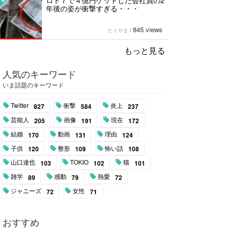
ロト７で４億円ゲットした会社員の2
年後の姿が衝撃すぎる・・・
845 views
たくやま
/
もっと見る
人気のキーワード
いま話題のキーワード
Twitter
衝撃
炎上
827
584
237
芸能人
画像
現在
205
191
172
結婚
動画
理由
170
131
124
子供
整形
怖い話
120
109
108
山口達也
TOKIO
猫
103
102
101
雑学
感動
熱愛
89
79
72
ジャニーズ
女性
72
71
おすすめ