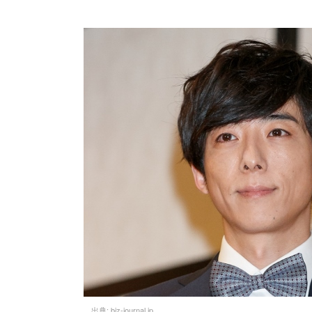
出典:
biz-journal.jp