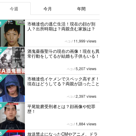
今週
今月
年間
1
市橋達也の逃亡生活！現在の顔が別
人？出所時期は？両親含む家族は？
11,999 views
ペコ
/
2
酒鬼薔薇聖斗の現在の画像！現在も異
常行動をしてるが結婚も子供もいる！
5,207 views
ペコ
/
3
市橋達也イケメンでスペック高すぎ！
現在はどうしてる？両親が語ったこと
2,397 views
ペコ
/
4
平尾龍磨受刑者とは？顔画像や犯罪
歴！
1,884 views
ペコ
/
5
放送禁止になったCMやアニメ、ドラ