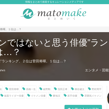
情報をまとめて創造するキュレーションメディアです
田将暉。１位は…？
メンではないと思う俳優”ラ
は…？
優”ランキング、２位は菅田将暉。１位は…？
エンタメ・芸能(4
iews
旬
菅田将暉
高橋一生
綾野剛
窪田正孝
桐谷健太
野村周平
仮面ライダー俳優
イケメン俳優
勝地涼
若手俳優
雰囲気イケメン