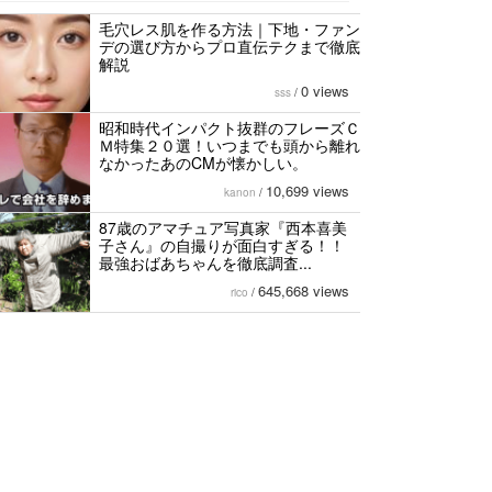
毛穴レス肌を作る方法｜下地・ファン
デの選び方からプロ直伝テクまで徹底
解説
0 views
sss
/
昭和時代インパクト抜群のフレーズＣ
Ｍ特集２０選！いつまでも頭から離れ
なかったあのCMが懐かしい。
10,699 views
kanon
/
87歳のアマチュア写真家『西本喜美
子さん』の自撮りが面白すぎる！！
最強おばあちゃんを徹底調査...
645,668 views
rico
/