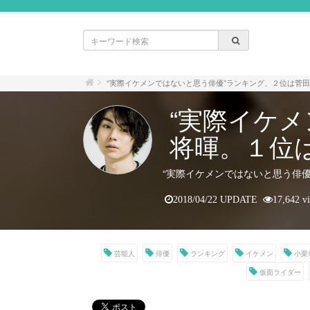
“実際イケメンではないと思う俳優”ランキング、２位は菅
“実際イケ
将暉。１位
“実際イケメンではないと思う俳
2018/04/22 UPDATE
17,642 v
芸能人
俳優
ランキング
イケメン
小栗
仮面ライダー