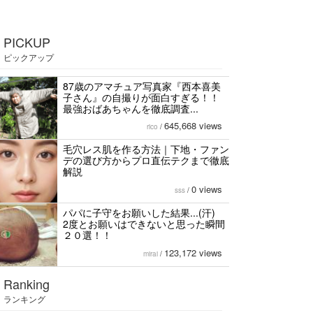
PICKUP
ピックアップ
87歳のアマチュア写真家『西本喜美
子さん』の自撮りが面白すぎる！！
最強おばあちゃんを徹底調査...
645,668 views
rico
/
毛穴レス肌を作る方法｜下地・ファン
デの選び方からプロ直伝テクまで徹底
解説
0 views
sss
/
パパに子守をお願いした結果...(汗)
2度とお願いはできないと思った瞬間
２０選！！
123,172 views
mirai
/
Ranking
ランキング