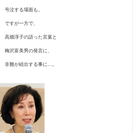
号泣する場面も。
ですが一方で、
高畑淳子の語った言葉と
梅沢富美男の発言に、
非難が続出する事に…。