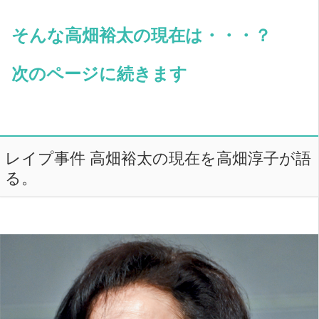
そんな高畑裕太の現在は・・・？
次のページに続きます
レイプ事件 高畑裕太の現在を高畑淳子が語
る。