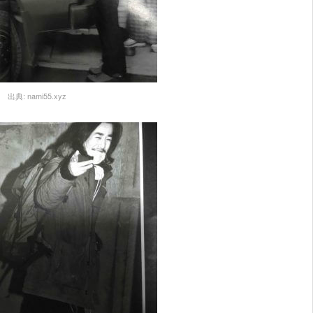
出典:
nami55.xyz