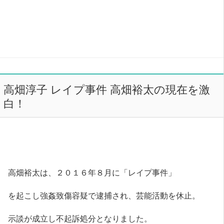
高畑淳子 レイプ事件 高畑裕太の現在を激
白！
高畑裕太は、２０１６年８月に「レイプ事件」
を起こし強姦致傷容疑で逮捕され、芸能活動を休止。
示談が成立し不起訴処分となりました。