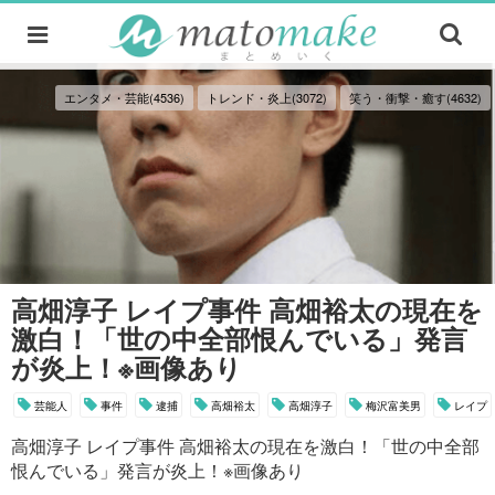
エンタメ・芸能(4536)
トレンド・炎上(3072)
笑う・衝撃・癒す(4632)
高畑淳子 レイプ事件 高畑裕太の現在を
激白！「世の中全部恨んでいる」発言
が炎上！※画像あり
芸能人
事件
逮捕
高畑裕太
高畑淳子
梅沢富美男
レイプ
高畑淳子 レイプ事件 高畑裕太の現在を激白！「世の中全部
恨んでいる」発言が炎上！※画像あり