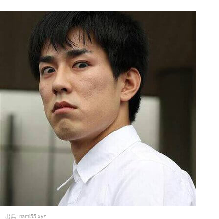
出典:
nami55.xyz