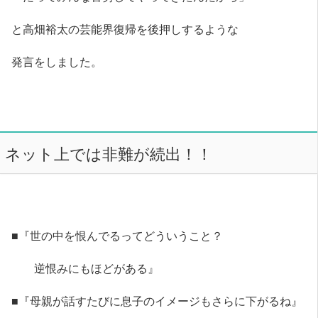
と高畑裕太の芸能界復帰を後押しするような
発言をしました。
ネット上では非難が続出！！
■『世の中を恨んでるってどういうこと？
逆恨みにもほどがある』
■『母親が話すたびに息子のイメージもさらに下がるね』