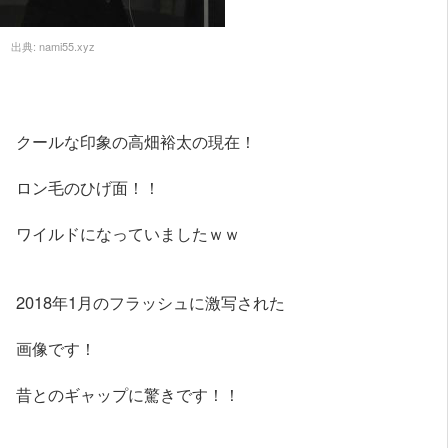
出典:
nami55.xyz
クールな印象の高畑裕太の現在！
ロン毛のひげ面！！
ワイルドになっていましたｗｗ
2018年1月のフラッシュに激写された
画像です！
昔とのギャップに驚きです！！