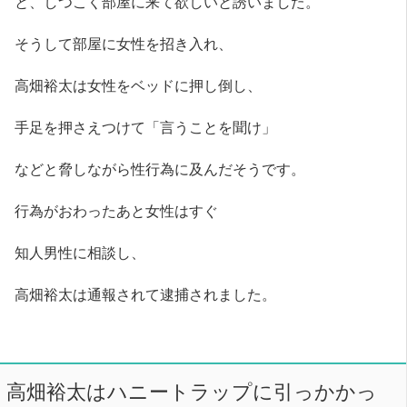
と、しつこく部屋に来て欲しいと誘いました。
そうして部屋に女性を招き入れ、
高畑裕太は女性をベッドに押し倒し、
手足を押さえつけて「言うことを聞け」
などと脅しながら性行為に及んだそうです。
行為がおわったあと女性はすぐ
知人男性に相談し、
高畑裕太は通報されて逮捕されました。
高畑裕太はハニートラップに引っかかっ