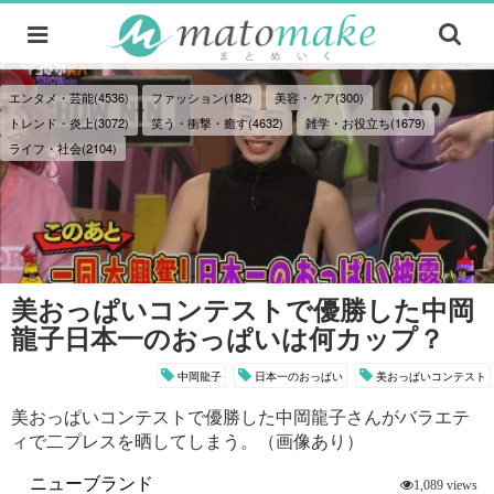
エンタメ・芸能(4536)
ファッション(182)
美容・ケア(300)
トレンド・炎上(3072)
笑う・衝撃・癒す(4632)
雑学・お役立ち(1679)
ライフ・社会(2104)
美おっぱいコンテストで優勝した中岡
龍子日本一のおっぱいは何カップ？
中岡龍子
日本一のおっぱい
美おっぱいコンテスト
美おっぱいコンテストで優勝した中岡龍子さんがバラエテ
ィで二プレスを晒してしまう。（画像あり）
ニューブランド
1,089 views