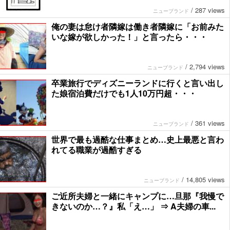
/
287 views
ニューブランド
俺の妻は怠け者隣嫁は働き者隣嫁に「お前みた
いな嫁が欲しかった！」と言ったら・・・
/
2,794 views
ニューブランド
卒業旅行でディズニーランドに行くと言い出し
た娘宿泊費だけでも1人10万円超・・・
/
361 views
ニューブランド
世界で最も過酷な仕事まとめ…史上最悪と言わ
れてる職業が過酷すぎる
/
14,805 views
ニューブランド
ご近所夫婦と一緒にキャンプに…旦那『我慢で
きないのか…？』私「え…」 ⇒ A夫婦の車...