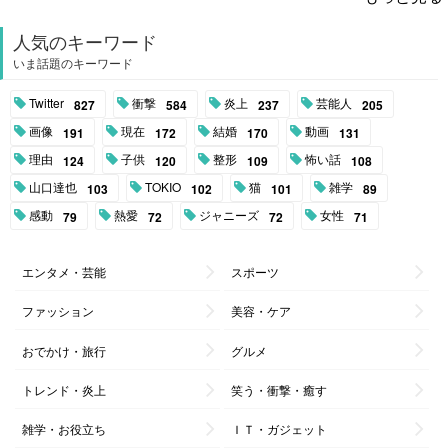
人気のキーワード
いま話題のキーワード
Twitter
衝撃
炎上
芸能人
827
584
237
205
画像
現在
結婚
動画
191
172
170
131
理由
子供
整形
怖い話
124
120
109
108
山口達也
TOKIO
猫
雑学
103
102
101
89
感動
熱愛
ジャニーズ
女性
79
72
72
71
エンタメ・芸能
スポーツ
ファッション
美容・ケア
おでかけ・旅行
グルメ
トレンド・炎上
笑う・衝撃・癒す
雑学・お役立ち
ＩＴ・ガジェット