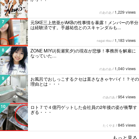
1,229 views
のあのあ
/
7
元SKE三上悠亜がAKBの性事情を暴露！メンバーの半分
は経験済です。手越祐也とのスキャンダルも...
1,183 views
nagai ritsu
/
8
ZONE MIYU(長瀬実夕)の現在が悲惨！事務所を解雇に
なっていた…
1,040 views
のあのあ
/
9
お風呂でおしっこするクセは直さなきゃヤバイ！？その
理由とは・・・
954 views
のあのあ
/
10
ロト７で４億円ゲットした会社員の2年後の姿が衝撃す
ぎる・・・
845 views
たくやま
/
もっと見る