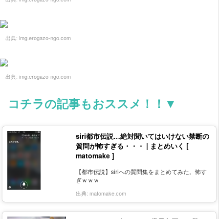
出典:
img.erogazo-ngo.com
出典:
img.erogazo-ngo.com
コチラの記事もおススメ！！▼
siri都市伝説…絶対聞いてはいけない禁断の
質問が怖すぎる・・・ | まとめいく [
matomake ]
【都市伝説】siriへの質問集をまとめてみた。怖す
ぎｗｗｗ
出典:
matomake.com