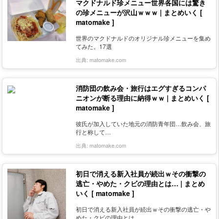
マクドナルド珍メニュー世界各国には驚き
の珍メニューが沢山ｗｗｗ | まとめいく [
matomake ]
世界のマクドナルドのオリジナル珍メニューを集め
てみた。17選
出典:
matomake.com
消防団の飲み会・旅行はエグすぎるコンパ
ニオンが断る理由に納得ｗｗ | まとめいく [
matomake ]
彼氏が加入していた地元の消防青年団…飲み会、旅
行と称して…
出典:
matomake.com
初日で消える新入社員が続出ｗその衝撃の
逃亡・やめた・クビの理由とは… | まとめ
いく [ matomake ]
初日で消える新入社員が続出ｗその衝撃の逃亡・や
めた・クビの理由とは…