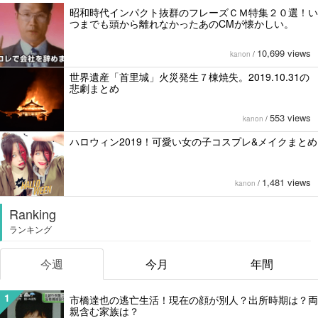
昭和時代インパクト抜群のフレーズＣＭ特集２０選！い
つまでも頭から離れなかったあのCMが懐かしい。
10,699 views
kanon
/
世界遺産「首里城」火災発生７棟焼失。2019.10.31の
悲劇まとめ
553 views
kanon
/
ハロウィン2019！可愛い女の子コスプレ&メイクまとめ
1,481 views
kanon
/
Ranking
ランキング
今週
今月
年間
1
市橋達也の逃亡生活！現在の顔が別人？出所時期は？両
親含む家族は？