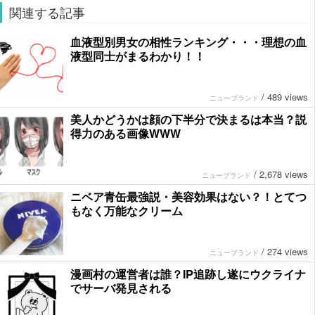
関連する記事
血液型別男女の相性ランキング・・・理想の血
液型同士がまるわかり！！
/
489 views
ニューブランド
美人かどうかは顔の下半分で決まるは本当？説
得力のある画像WWW
/
2,678 views
ニューブランド
ニベア青缶最強説・美容効果はない？！とてつ
もなく万能なクリーム
/
274 views
ニューブランド
漫画村の運営者は誰？IP追跡し遂にウクライナ
でサーバ発見される