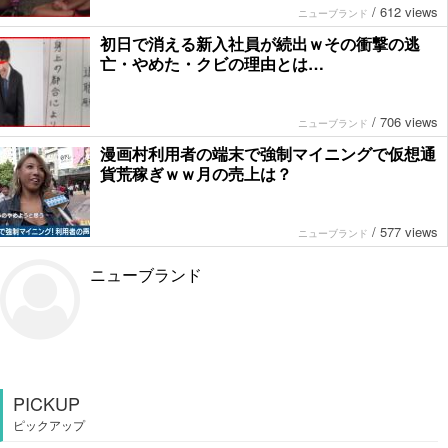
/
612 views
ニューブランド
初日で消える新入社員が続出ｗその衝撃の逃
亡・やめた・クビの理由とは…
/
706 views
ニューブランド
漫画村利用者の端末で強制マイニングで仮想通
貨荒稼ぎｗｗ月の売上は？
/
577 views
ニューブランド
ニューブランド
PICKUP
ピックアップ