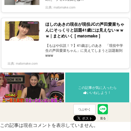
出典:
matomake.com
ほしのあきの現在が現役JCの芦田愛菜ちゃ
んにそっくりと話題41歳には見えないｗｗ
ｗ | まとめいく [ matomake ]
【もはや伝説！？】41歳ほしのあき 「現役中学
生の芦田愛菜ちゃん」に見えてしまうと話題殺到
www
出典:
matomake.com
この記事が気に入ったら
いいねしよう！
つぶやく
この記事は現在コメントを表示していません。