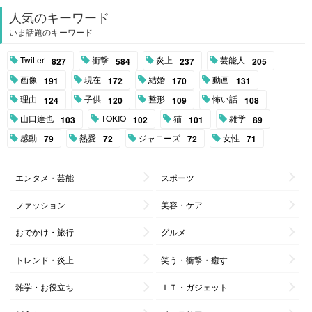
人気のキーワード
いま話題のキーワード
Twitter
衝撃
炎上
芸能人
827
584
237
205
画像
現在
結婚
動画
191
172
170
131
理由
子供
整形
怖い話
124
120
109
108
山口達也
TOKIO
猫
雑学
103
102
101
89
感動
熱愛
ジャニーズ
女性
79
72
72
71
エンタメ・芸能
スポーツ
ファッション
美容・ケア
おでかけ・旅行
グルメ
トレンド・炎上
笑う・衝撃・癒す
雑学・お役立ち
ＩＴ・ガジェット