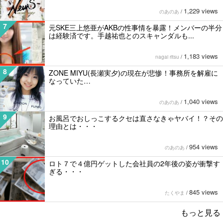
1,229 views
のあのあ
/
7
元SKE三上悠亜がAKBの性事情を暴露！メンバーの半分
は経験済です。手越祐也とのスキャンダルも...
1,183 views
nagai ritsu
/
8
ZONE MIYU(長瀬実夕)の現在が悲惨！事務所を解雇に
なっていた…
1,040 views
のあのあ
/
9
お風呂でおしっこするクセは直さなきゃヤバイ！？その
理由とは・・・
954 views
のあのあ
/
10
ロト７で４億円ゲットした会社員の2年後の姿が衝撃す
ぎる・・・
845 views
たくやま
/
もっと見る