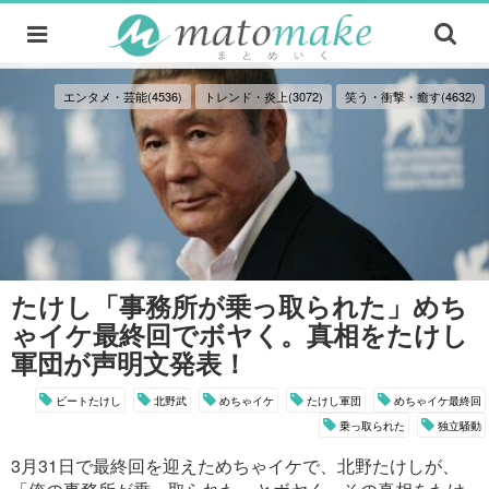
エンタメ・芸能(4536)
トレンド・炎上(3072)
笑う・衝撃・癒す(4632)
たけし「事務所が乗っ取られた」めち
ゃイケ最終回でボヤく。真相をたけし
軍団が声明文発表！
ビートたけし
北野武
めちゃイケ
たけし軍団
めちゃイケ最終回
乗っ取られた
独立騒動
3月31日で最終回を迎えためちゃイケで、北野たけしが、