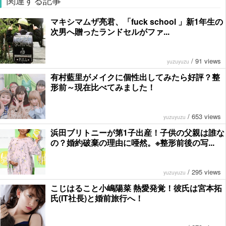
関連する記事
マキシマムザ亮君、「fuck school 」新1年生の
次男へ贈ったランドセルがファ...
/
91 views
yuzuyuzu
有村藍里がメイクに個性出してみたら好評？整
形前～現在比べてみました！
/
653 views
yuzuyuzu
浜田ブリトニーが第1子出産！子供の父親は誰な
の？婚約破棄の理由に唖然。※整形前後の写...
/
295 views
yuzuyuzu
こじはること小嶋陽菜 熱愛発覚！彼氏は宮本拓
氏(IT社長)と婚前旅行へ！