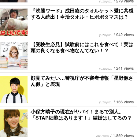
/
279 views
yuzuyuzu
『沸騰ワード』成田凌のタオルケット愛に共感
する人続出！今治タオル・ヒポポタマスは？
/
942 views
yuzuyuzu
【受験生必見】試験前にはこれを食べて！実は
頭の良くなる食べ物なんてない！？
/
241 views
yuzuyuzu
顔見てみたい…警視庁が不審者情報「星野源さ
ん似」と表現
/
166 views
yuzuyuzu
小保方晴子の現在がヤバイ！まるで別人。
「STAP細胞はあります！」結婚はしてるの？
/
1,859 views
yuzuyuzu