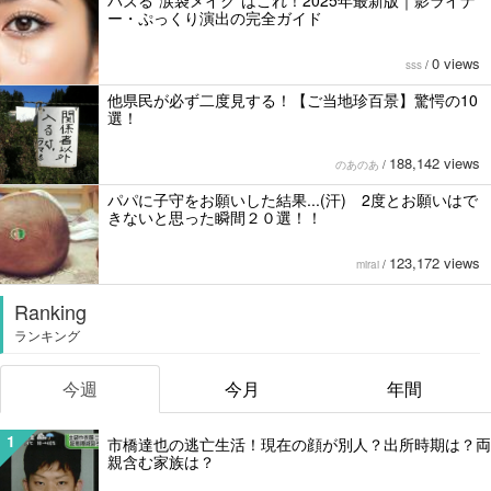
バズる“涙袋メイク”はこれ！2025年最新版｜影ライナ
ー・ぷっくり演出の完全ガイド
0 views
sss
/
他県民が必ず二度見する！【ご当地珍百景】驚愕の10
選！
188,142 views
のあのあ
/
パパに子守をお願いした結果...(汗) 2度とお願いはで
きないと思った瞬間２０選！！
123,172 views
mirai
/
Ranking
ランキング
今週
今月
年間
1
市橋達也の逃亡生活！現在の顔が別人？出所時期は？両
親含む家族は？