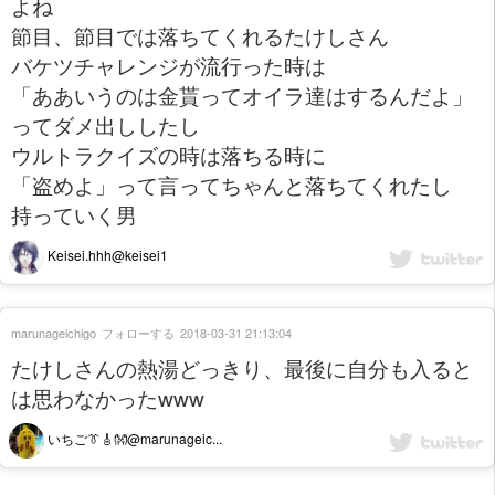
よね
節目、節目では落ちてくれるたけしさん
バケツチャレンジが流行った時は
「ああいうのは金貰ってオイラ達はするんだよ」
ってダメ出ししたし
ウルトラクイズの時は落ちる時に
「盗めよ」って言ってちゃんと落ちてくれたし
持っていく男
Keisei.hhh@keisei1
marunageichigo
フォローする
2018-03-31 21:13:04
たけしさんの熱湯どっきり、最後に自分も入ると
は思わなかったwww
いちご👔🎸👐@marunageic...