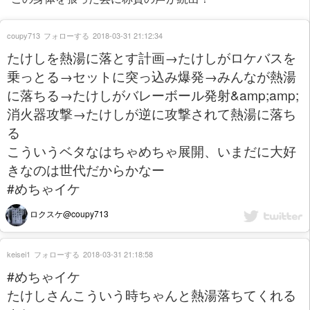
coupy713
フォローする
2018-03-31 21:12:34
たけしを熱湯に落とす計画→たけしがロケバスを
乗っとる→セットに突っ込み爆発→みんなが熱湯
に落ちる→たけしがバレーボール発射&amp;amp;
消火器攻撃→たけしが逆に攻撃されて熱湯に落ち
る
こういうベタなはちゃめちゃ展開、いまだに大好
きなのは世代だからかなー
#めちゃイケ
ロクスケ@coupy713
keisei1
フォローする
2018-03-31 21:18:58
#めちゃイケ
たけしさんこういう時ちゃんと熱湯落ちてくれる