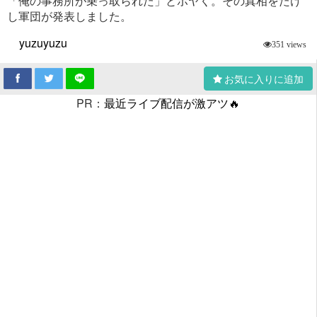
「俺の事務所が乗っ取られた」とボヤく。その真相をたけ
し軍団が発表しました。
yuzuyuzu
351 views
お気に入りに追加
PR：
最近ライブ配信が激アツ🔥