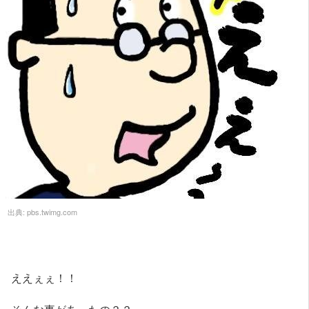
出典:
pbs.twimg.com
ええぇぇ！！