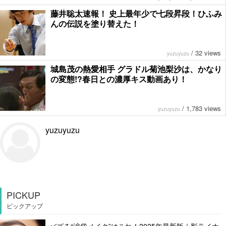
藤井聡太速報！ 史上最年少で七段昇段！ひふみ
んの伝説を塗り替えた！
/
32 views
yuzuyuzu
城島茂の熱愛相手 グラドル菊池梨沙は、かなり
の変態!?春日との濃厚キス動画あり！
/
1,783 views
yuzuyuzu
yuzuyuzu
PICKUP
ピックアップ