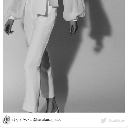
はなくそハコ@hanakuso_haco