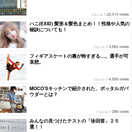
/
22,013 views
のあのあ
ハニ(EXID) 髪形＆髪色まとめ！！性格や人気の
秘訣についても！
/
3,563 views
のあのあ
フィギアスケートの裏が怖すぎる…。選手が可
哀想。
/
4,509 views
のあのあ
MOCO’Sキッチンで紹介された、ボッタルガパ
ウダーとは？
/
286 views
のあのあ
みんなの見つけたテストの「珍回答」２５
選！！