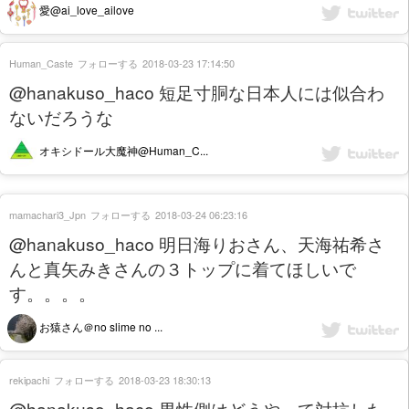
愛@ai_love_ailove
Human_Caste
フォローする
2018-03-23 17:14:50
@hanakuso_haco 短足寸胴な日本人には似合わ
ないだろうな
オキシドール大魔神@Human_C...
mamachari3_Jpn
フォローする
2018-03-24 06:23:16
@hanakuso_haco 明日海りおさん、天海祐希さ
んと真矢みきさんの３トップに着てほしいで
す。。。。
お猿さん＠no slime no ...
rekipachi
フォローする
2018-03-23 18:30:13
@hanakuso_haco 男性側はどうやって対抗した