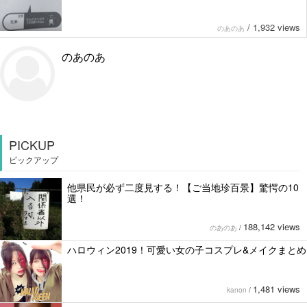
/
1,932 views
のあのあ
のあのあ
PICKUP
ピックアップ
他県民が必ず二度見する！【ご当地珍百景】驚愕の10
選！
188,142 views
のあのあ
/
ハロウィン2019！可愛い女の子コスプレ&メイクまとめ
1,481 views
kanon
/