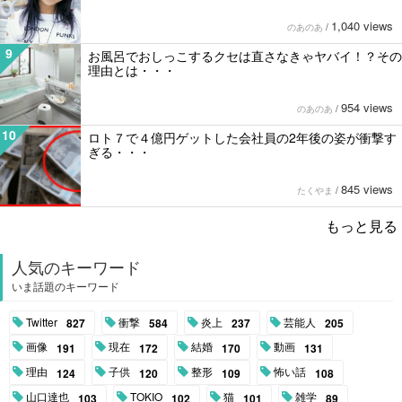
1,040 views
のあのあ
/
9
お風呂でおしっこするクセは直さなきゃヤバイ！？その
理由とは・・・
954 views
のあのあ
/
10
ロト７で４億円ゲットした会社員の2年後の姿が衝撃す
ぎる・・・
845 views
たくやま
/
もっと見る
人気のキーワード
いま話題のキーワード
Twitter
衝撃
炎上
芸能人
827
584
237
205
画像
現在
結婚
動画
191
172
170
131
理由
子供
整形
怖い話
124
120
109
108
山口達也
TOKIO
猫
雑学
103
102
101
89