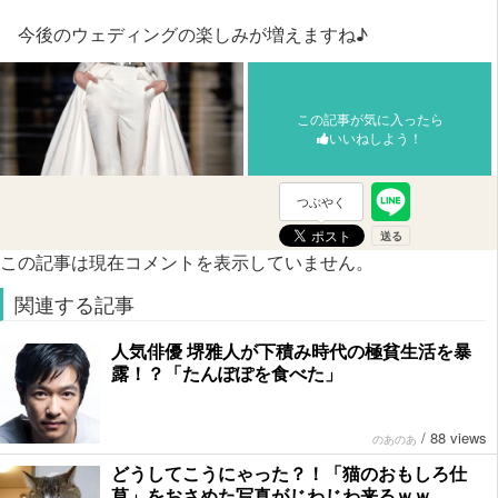
今後のウェディングの楽しみが増えますね♪
この記事が気に入ったら
いいねしよう！
つぶやく
この記事は現在コメントを表示していません。
関連する記事
人気俳優 堺雅人が下積み時代の極貧生活を暴
露！？「たんぽぽを食べた」
/
88 views
のあのあ
どうしてこうにゃった？！「猫のおもしろ仕
草」をおさめた写真がじわじわ来るｗｗ