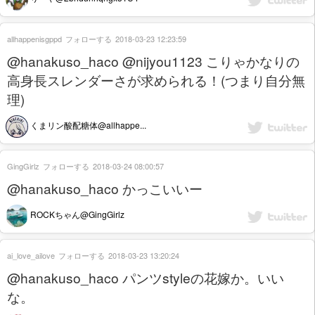
allhappenisgppd
フォローする
2018-03-23 12:23:59
@hanakuso_haco @nijyou1123 こりゃかなりの
高身長スレンダーさが求められる！(つまり自分無
理)
くまリン酸配糖体@allhappe...
GingGirlz
フォローする
2018-03-24 08:00:57
@hanakuso_haco かっこいいー
ROCKちゃん@GingGirlz
ai_love_ailove
フォローする
2018-03-23 13:20:24
@hanakuso_haco パンツstyleの花嫁か。いい
な。