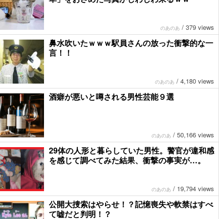
/
379 views
のあのあ
鼻水吹いたｗｗｗ駅員さんの放った衝撃的な一
言！！
/
4,180 views
のあのあ
酒癖が悪いと噂される男性芸能９選
/
50,166 views
のあのあ
29体の人形と暮らしていた男性。警官が違和感
を感じて調べてみた結果、衝撃の事実が…。
/
19,794 views
のあのあ
公開大捜索はやらせ！？記憶喪失や軟禁はすべ
て嘘だと判明！？