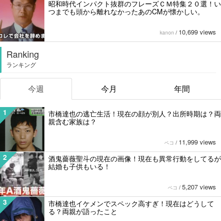
昭和時代インパクト抜群のフレーズＣＭ特集２０選！い
つまでも頭から離れなかったあのCMが懐かしい。
10,699 views
kanon
/
Ranking
ランキング
今週
今月
年間
1
市橋達也の逃亡生活！現在の顔が別人？出所時期は？両
親含む家族は？
11,999 views
ペコ
/
2
酒鬼薔薇聖斗の現在の画像！現在も異常行動をしてるが
結婚も子供もいる！
5,207 views
ペコ
/
3
市橋達也イケメンでスペック高すぎ！現在はどうして
る？両親が語ったこと