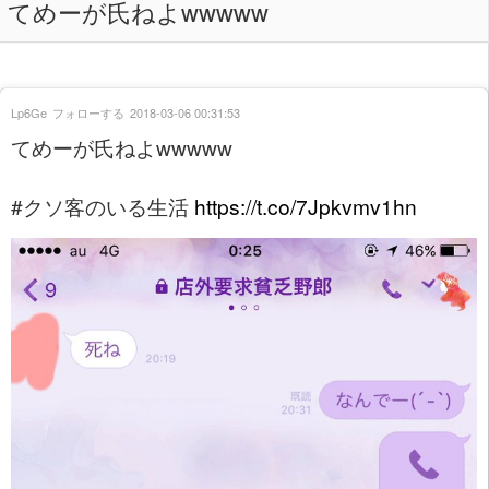
てめーが氏ねよwwwww
Lp6Ge
フォローする
2018-03-06 00:31:53
てめーが氏ねよwwwww
#クソ客のいる生活
https://t.co/7Jpkvmv1hn