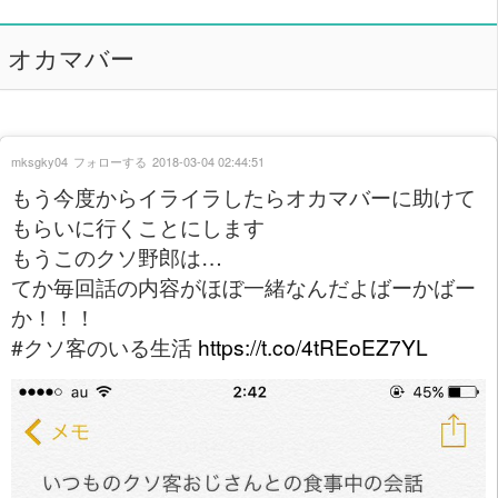
オカマバー
mksgky04
フォローする
2018-03-04 02:44:51
もう今度からイライラしたらオカマバーに助けて
もらいに行くことにします
もうこのクソ野郎は…
てか毎回話の内容がほぼ一緒なんだよばーかばー
か！！！
#クソ客のいる生活
https://t.co/4tREoEZ7YL