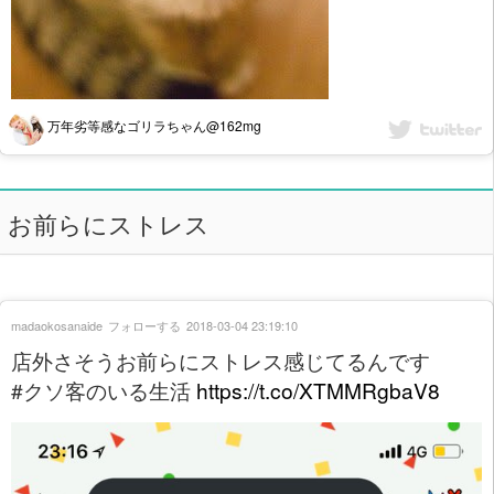
万年劣等感なゴリラちゃん@162mg
お前らにストレス
madaokosanaide
フォローする
2018-03-04 23:19:10
店外さそうお前らにストレス感じてるんです
#クソ客のいる生活
https://t.co/XTMMRgbaV8