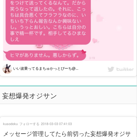
いい波乗ってるまちゅかっとぴーち@...
妄想爆発オジサン
kusodoku
フォローする
2018-03-03 07:41:03
メッセージ管理してたら前切った妄想爆発オジサ