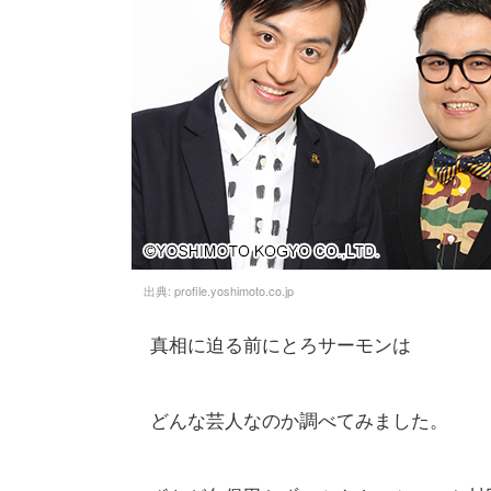
出典:
profile.yoshimoto.co.jp
真相に迫る前にとろサーモンは
どんな芸人なのか調べてみました。