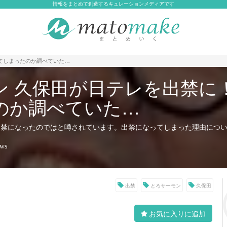
情報をまとめて創造するキュレーションメディアです
てしまったのか調べていた…
ン 久保田が日テレを出禁に
のか調べていた…
出禁になったのではと噂されています。出禁になってしまった理由につ
ews
出禁
とろサーモン
久保田
お気に入りに追加