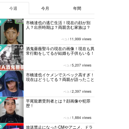
今週
今月
年間
1
市橋達也の逃亡生活！現在の顔が別
人？出所時期は？両親含む家族は？
11,999 views
ペコ
/
2
酒鬼薔薇聖斗の現在の画像！現在も異
常行動をしてるが結婚も子供もいる！
5,207 views
ペコ
/
3
市橋達也イケメンでスペック高すぎ！
現在はどうしてる？両親が語ったこと
2,397 views
ペコ
/
4
平尾龍磨受刑者とは？顔画像や犯罪
歴！
1,884 views
ペコ
/
5
放送禁止になったCMやアニメ、ドラ