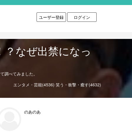
ユーザー登録
ログイン
！？なぜ出禁になっ
いて調べてみました。
エンタメ・芸能(4536)
笑う・衝撃・癒す(4632)
のあのあ