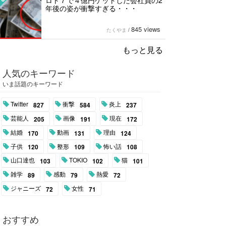
ロト７で４億円ゲットした会社員の2
年後の姿が衝撃すぎる・・・
845 views
たくやま
/
もっと見る
人気のキーワード
いま話題のキーワード
Twitter
衝撃
炎上
827
584
237
芸能人
画像
現在
205
191
172
結婚
動画
理由
170
131
124
子供
整形
怖い話
120
109
108
山口達也
TOKIO
猫
103
102
101
雑学
感動
熱愛
89
79
72
ジャニーズ
女性
72
71
おすすめ