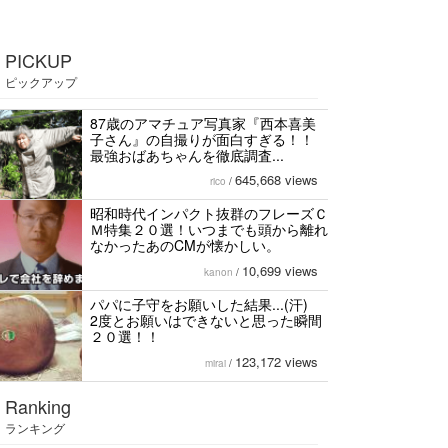
PICKUP
ピックアップ
87歳のアマチュア写真家『西本喜美
子さん』の自撮りが面白すぎる！！
最強おばあちゃんを徹底調査...
645,668 views
rico
/
昭和時代インパクト抜群のフレーズＣ
Ｍ特集２０選！いつまでも頭から離れ
なかったあのCMが懐かしい。
10,699 views
kanon
/
パパに子守をお願いした結果...(汗)
2度とお願いはできないと思った瞬間
２０選！！
123,172 views
mirai
/
Ranking
ランキング