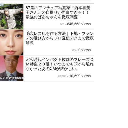
87歳のアマチュア写真家『西本喜美
子さん』の自撮りが面白すぎる！！
最強おばあちゃんを徹底調査...
645,668 views
rico
/
毛穴レス肌を作る方法｜下地・ファン
デの選び方からプロ直伝テクまで徹底
解説
0 views
sss
/
昭和時代インパクト抜群のフレーズＣ
Ｍ特集２０選！いつまでも頭から離れ
なかったあのCMが懐かしい。
10,699 views
kanon
/