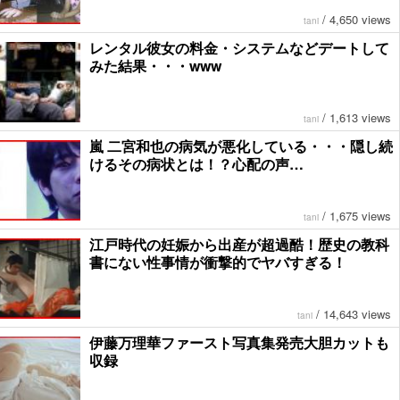
/
4,650 views
tani
レンタル彼女の料金・システムなどデートして
みた結果・・・www
/
1,613 views
tani
嵐 二宮和也の病気が悪化している・・・隠し続
けるその病状とは！？心配の声…
/
1,675 views
tani
江戸時代の妊娠から出産が超過酷！歴史の教科
書にない性事情が衝撃的でヤバすぎる！
/
14,643 views
tani
伊藤万理華ファースト写真集発売大胆カットも
収録