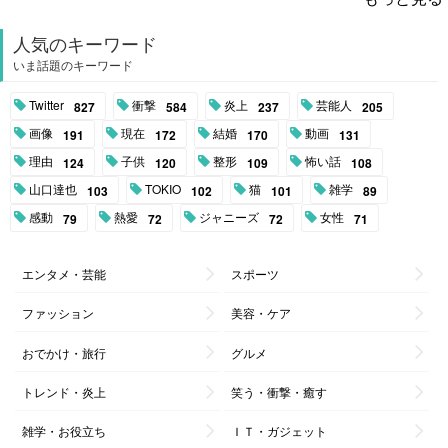
人気のキーワード
いま話題のキーワード
Twitter
衝撃
炎上
芸能人
827
584
237
205
画像
現在
結婚
動画
191
172
170
131
理由
子供
整形
怖い話
124
120
109
108
山口達也
TOKIO
猫
雑学
103
102
101
89
感動
熱愛
ジャニーズ
女性
79
72
72
71
エンタメ・芸能
スポーツ
ファッション
美容・ケア
おでかけ・旅行
グルメ
トレンド・炎上
笑う・衝撃・癒す
雑学・お役立ち
ＩＴ・ガジェット