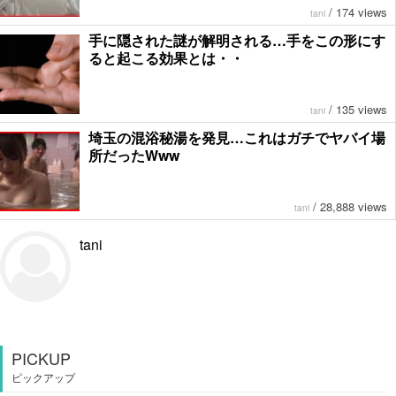
/
174 views
tani
手に隠された謎が解明される…手をこの形にす
ると起こる効果とは・・
/
135 views
tani
埼玉の混浴秘湯を発見…これはガチでヤバイ場
所だったWww
/
28,888 views
tani
tani
PICKUP
ピックアップ