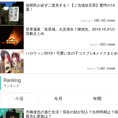
他県民が必ず二度見する！【ご当地珍百景】驚愕の10
選！
188,142 views
のあのあ
/
世界遺産「首里城」火災発生７棟焼失。2019.10.31の
悲劇まとめ
553 views
kanon
/
ハロウィン2019！可愛い女の子コスプレ&メイクまとめ
1,481 views
kanon
/
Ranking
ランキング
今週
今月
年間
1
市橋達也の逃亡生活！現在の顔が別人？出所時期は？両
親含む家族は？