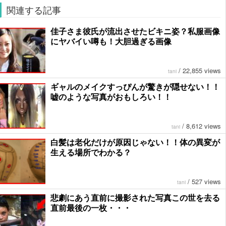
関連する記事
佳子さま彼氏が流出させたビキニ姿？私服画像
にヤバイい噂も！大胆過ぎる画像
/
22,855 views
tani
ギャルのメイクすっぴんが驚きが隠せない！！
嘘のような写真がおもしろい！！
/
8,612 views
tani
白髪は老化だけが原因じゃない！！体の異変が
生える場所でわかる？
/
527 views
tani
悲劇にあう直前に撮影された写真この世を去る
直前最後の一枚・・・