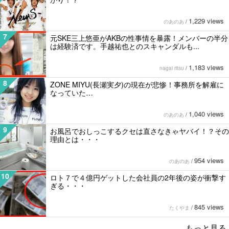
1,229 views
のあのあ
/
7
元SKE三上悠亜がAKBの性事情を暴露！メンバーの半分
は経験済です。手越祐也とのスキャンダルも...
1,183 views
nagai ritsu
/
8
ZONE MIYU(長瀬実夕)の現在が悲惨！事務所を解雇に
なっていた…
1,040 views
のあのあ
/
9
お風呂でおしっこするクセは直さなきゃヤバイ！？その
理由とは・・・
954 views
のあのあ
/
10
ロト７で４億円ゲットした会社員の2年後の姿が衝撃す
ぎる・・・
845 views
たくやま
/
もっと見る