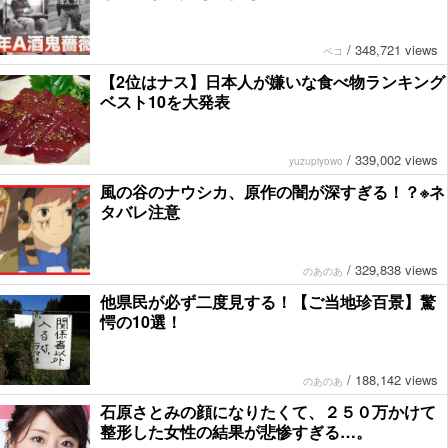
/
348,721 views
ペコ
【2位はナス】日本人が嫌いな食べ物ランキング
ベスト10を大発表
/
339,002 views
yuzupiyowo
風の谷のナウシカ、原作の闇が深すぎる！？※ネ
タバレ注意
/
329,838 views
のあのあ
他県民が必ず二度見する！【ご当地珍百景】驚
愕の10選！
/
188,142 views
のあのあ
石原さとみの顔になりたくて、２５０万かけて
整形した女性の結果が悲惨すぎる…。