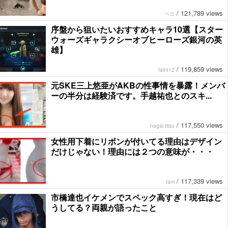
/
121,789 views
ペコ
序盤から狙いたいおすすめキャラ10選【スター
ウォーズギャラクシーオブヒーローズ銀河の英
雄】
/
119,859 views
faint12
元SKE三上悠亜がAKBの性事情を暴露！メンバ
ーの半分は経験済です。手越祐也とのスキ...
/
117,550 views
nagai ritsu
女性用下着にリボンが付いてる理由はデザイン
だけじゃない！理由には２つの意味が・・・
/
117,339 views
tani
市橋達也イケメンでスペック高すぎ！現在はど
うしてる？両親が語ったこと