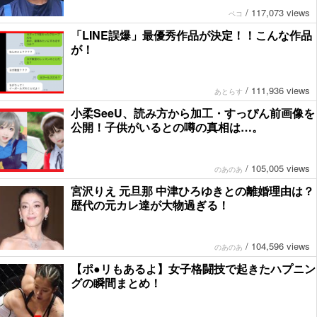
/
117,073 views
ペコ
「LINE誤爆」最優秀作品が決定！！こんな作品
が！
/
111,936 views
あとらす
小柔SeeU、読み方から加工・すっぴん前画像を
公開！子供がいるとの噂の真相は…。
/
105,005 views
のあのあ
宮沢りえ 元旦那 中津ひろゆきとの離婚理由は？
歴代の元カレ達が大物過ぎる！
/
104,596 views
のあのあ
【ポ●リもあるよ】女子格闘技で起きたハプニン
グの瞬間まとめ！