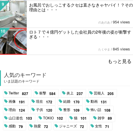
9
お風呂でおしっこするクセは直さなきゃヤバイ！？その
理由とは・・・
954 views
のあのあ
/
10
ロト７で４億円ゲットした会社員の2年後の姿が衝撃す
ぎる・・・
845 views
たくやま
/
もっと見る
人気のキーワード
いま話題のキーワード
Twitter
衝撃
炎上
芸能人
827
584
237
205
画像
現在
結婚
動画
191
172
170
131
理由
子供
整形
怖い話
124
120
109
108
山口達也
TOKIO
猫
雑学
103
102
101
89
感動
熱愛
ジャニーズ
女性
79
72
72
71