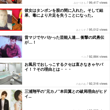
/
99,417 views
みかづきも
彼女はタンポンを股の間に入れた。そして結
果、毒により片足を失うことになった。
/
95,012 views
あとらす
昔マジでヤバかった芸能人達… 衝撃の武勇伝
が…！
/
92,884 views
ペコ
お風呂でおしっこするクセは直さなきゃヤバ
イ！？その理由とは・・・
/
92,316 views
のあのあ
三浦翔平の”元カノ”本田翼との破局理由がヒド
イ...