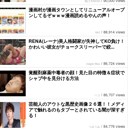
/
90,000 views
負け犬62xxi
漫画村が漫画タウンとしてリニューアルオープ
ンしてるぞｗｗｗ漫画読めるやんの声！
/
88,914 views
kint
RENA(レーナ)美人格闘家が失神してKO負け！
かわいい彼女がチョークスリーパーで絞...
/
86,724 views
nagai ritsu
覚醒剤麻薬中毒者の顔！見た目の特徴＆症状で
シャブ中を見分ける方法
/
86,707 views
ペコ
芸能人のアウトな黒歴史画像２６選！！メディ
アで触れるのもタブーとされている闇が深すぎ
る！
/
84,776 views
うみうみ