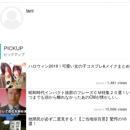
tani
PICKUP
ピックアップ
ハロウィン2019！可愛い女の子コスプレ&メイクまとめ
1,481 views
kanon
/
昭和時代インパクト抜群のフレーズＣＭ特集２０選！い
つまでも頭から離れなかったあのCMが懐かしい。
10,699 views
kanon
/
他県民が必ず二度見する！【ご当地珍百景】驚愕の10
選！