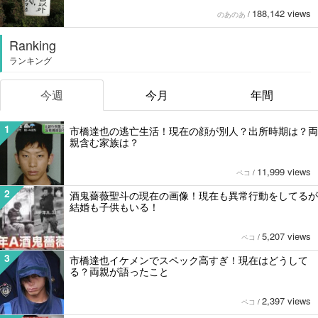
188,142 views
のあのあ
/
Ranking
ランキング
今週
今月
年間
1
市橋達也の逃亡生活！現在の顔が別人？出所時期は？両
親含む家族は？
11,999 views
ペコ
/
2
酒鬼薔薇聖斗の現在の画像！現在も異常行動をしてるが
結婚も子供もいる！
5,207 views
ペコ
/
3
市橋達也イケメンでスペック高すぎ！現在はどうして
る？両親が語ったこと
2,397 views
ペコ
/