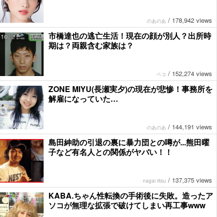
/
178,942 views
のあのあ
市橋達也の逃亡生活！現在の顔が別人？出所時
期は？両親含む家族は？
/
152,274 views
ペコ
ZONE MIYU(長瀬実夕)の現在が悲惨！事務所を
解雇になっていた…
/
144,191 views
のあのあ
島田紳助の引退の裏に暴力団との噂が...熊田曜
子など有名人との関係がヤバい！！
/
137,375 views
nagai ritsu
KABA.ちゃん性転換の手術後に失敗。造ったア
ソコが無理な拡張で破けてしまい再工事www