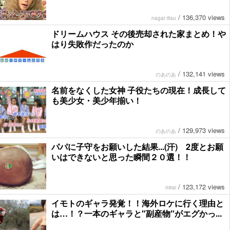
/
136,370 views
nagai ritsu
ドリームハウス その後売却された家まとめ！や
はり失敗作だったのか
/
132,141 views
のあのあ
名前をなくした女神 子役たちの現在！成長して
も美少女・美少年揃い！
/
129,973 views
のあのあ
パパに子守をお願いした結果...(汗) 2度とお願
いはできないと思った瞬間２０選！！
/
123,172 views
mirai
イモトのギャラ発覚！！海外ロケに行く理由と
は…！？一本のギャラと″副産物″がエグかっ...