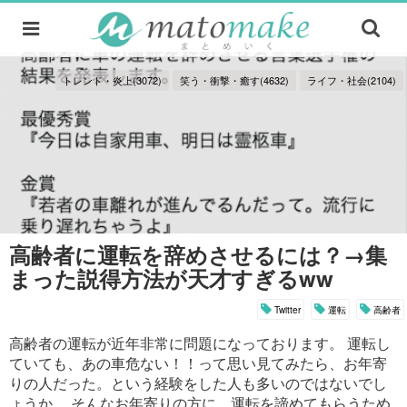
トレンド・炎上(3072)
笑う・衝撃・癒す(4632)
ライフ・社会(2104)
高齢者に運転を辞めさせるには？→集
まった説得方法が天才すぎるww
Twitter
運転
高齢者
高齢者の運転が近年非常に問題になっております。 運転し
ていても、あの車危ない！！って思い見てみたら、お年寄
りの人だった。という経験をした人も多いのではないでし
ょうか。 そんなお年寄りの方に、運転を諦めてもらうため