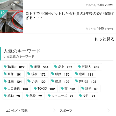
954 views
のあのあ
/
10
ロト７で４億円ゲットした会社員の2年後の姿が衝撃す
ぎる・・・
845 views
たくやま
/
もっと見る
人気のキーワード
いま話題のキーワード
Twitter
衝撃
炎上
芸能人
827
584
237
205
画像
現在
結婚
動画
191
172
170
131
理由
子供
整形
怖い話
124
120
109
108
山口達也
TOKIO
猫
雑学
103
102
101
89
感動
熱愛
ジャニーズ
女性
79
72
72
71
エンタメ・芸能
スポーツ