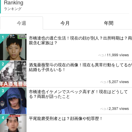
Ranking
ランキング
今週
今月
年間
1
市橋達也の逃亡生活！現在の顔が別人？出所時期は？両
親含む家族は？
11,999 views
ペコ
/
2
酒鬼薔薇聖斗の現在の画像！現在も異常行動をしてるが
結婚も子供もいる！
5,207 views
ペコ
/
3
市橋達也イケメンでスペック高すぎ！現在はどうして
る？両親が語ったこと
2,397 views
ペコ
/
4
平尾龍磨受刑者とは？顔画像や犯罪歴！