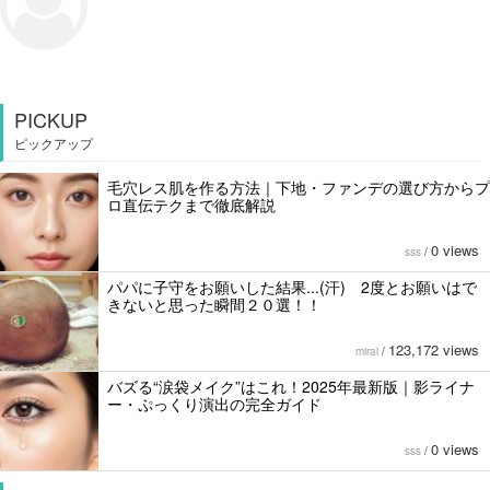
PICKUP
ピックアップ
毛穴レス肌を作る方法｜下地・ファンデの選び方からプ
ロ直伝テクまで徹底解説
0 views
sss
/
パパに子守をお願いした結果...(汗) 2度とお願いはで
きないと思った瞬間２０選！！
123,172 views
mirai
/
バズる“涙袋メイク”はこれ！2025年最新版｜影ライナ
ー・ぷっくり演出の完全ガイド
0 views
sss
/