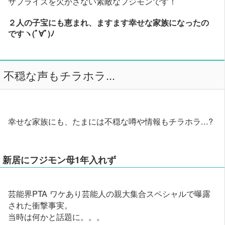
サプライズを欠かさない素敵なフジモンです！
２人の子宝にも恵まれ、ますます幸せな家族になったの
ですヽ(ﾟ∀ﾟ)ﾉ
不穏な声もチラホラ...
幸せな家族にも、たまには不穏な噂や情報もチラホラ...?
新居にフジモン母1年入れず
芸能界PTA ワケあり芸能人の親大集合スペシャルで曝露
された衝撃事実。
当時は何かと話題に。。。