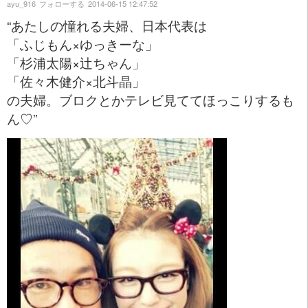
ayu_916
フォローする
2014-06-15 12:47:52
“あたしの憧れる夫婦、日本代表は
「ふじもん×ゆっきーな」
「杉浦太陽×辻ちゃん」
「佐々木健介×北斗晶」
の夫婦。ブロクとかテレビ見ててほっこりするも
ん♡”