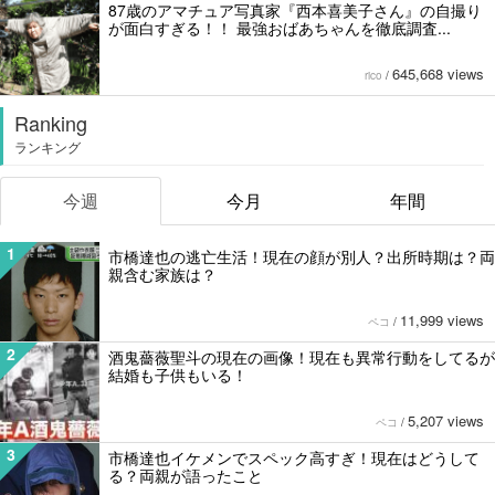
87歳のアマチュア写真家『西本喜美子さん』の自撮り
が面白すぎる！！ 最強おばあちゃんを徹底調査...
645,668 views
rico
/
Ranking
ランキング
今週
今月
年間
1
市橋達也の逃亡生活！現在の顔が別人？出所時期は？両
親含む家族は？
11,999 views
ペコ
/
2
酒鬼薔薇聖斗の現在の画像！現在も異常行動をしてるが
結婚も子供もいる！
5,207 views
ペコ
/
3
市橋達也イケメンでスペック高すぎ！現在はどうして
る？両親が語ったこと