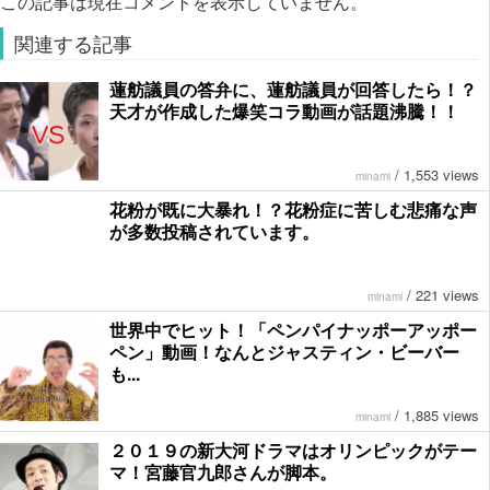
この記事は現在コメントを表示していません。
関連する記事
蓮舫議員の答弁に、蓮舫議員が回答したら！？
天才が作成した爆笑コラ動画が話題沸騰！！
/
1,553 views
minami
花粉が既に大暴れ！？花粉症に苦しむ悲痛な声
が多数投稿されています。
/
221 views
minami
世界中でヒット！「ペンパイナッポーアッポー
ペン」動画！なんとジャスティン・ビーバー
も...
/
1,885 views
minami
２０１９の新大河ドラマはオリンピックがテー
マ！宮藤官九郎さんが脚本。