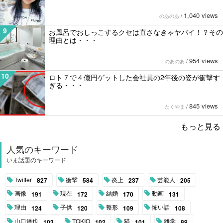
1,040 views
のあのあ
/
9
お風呂でおしっこするクセは直さなきゃヤバイ！？その
理由とは・・・
954 views
のあのあ
/
10
ロト７で４億円ゲットした会社員の2年後の姿が衝撃す
ぎる・・・
845 views
たくやま
/
もっと見る
人気のキーワード
いま話題のキーワード
Twitter
衝撃
炎上
芸能人
827
584
237
205
画像
現在
結婚
動画
191
172
170
131
理由
子供
整形
怖い話
124
120
109
108
山口達也
TOKIO
猫
雑学
103
102
101
89