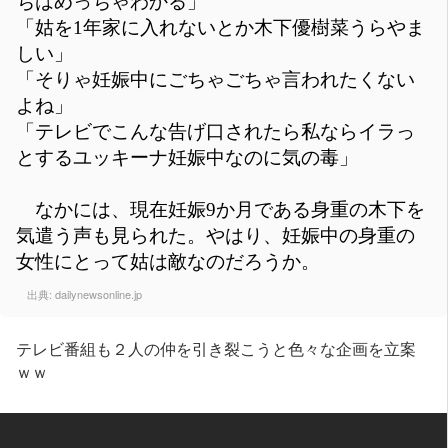
ちはめっちゃわかる」
「姑を1年家に入れないとか木下優樹菜うらやま
しい」
「そりゃ妊娠中にごちゃごちゃ言われたくない
よね」
「テレビでこんな告げ口されたら私ならイラっ
とするユッキーナ妊娠中なのに気の毒」
なかには、現在妊娠9か月である身重の木下を
気遣う声も見られた。やはり、妊娠中の身重の
女性にとって姑は敵なのだろうか。
出典:
dailynewsonline.jp
テレビ番組も２人の仲を引き裂こうと色々な企画を立案
ｗｗ