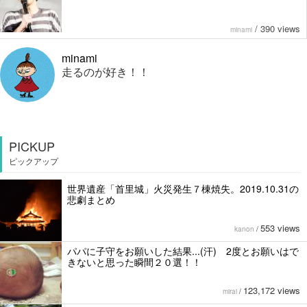
/
390 views
minami
minami
走るのが好き！！
PICKUP
ピックアップ
世界遺産「首里城」火災発生７棟焼失。2019.10.31の
悲劇まとめ
553 views
kanon
/
パパに子守をお願いした結果...(汗) 2度とお願いはで
きないと思った瞬間２０選！！
123,172 views
mirai
/