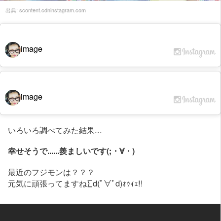
出典:
scontent.cdninstagram.com
image
image
いろいろ調べてみた結果...
幸せそうで......羨ましいです(;・∀・)
最近のフジモンは？？？
元気に頑張ってますね∑d(ﾟ∀ﾟd)ｫｩｨｪ!!