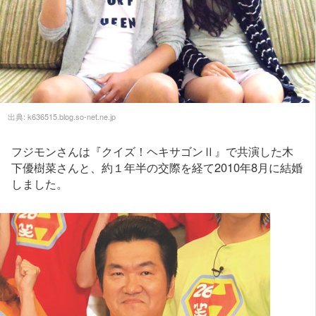
出典:
k636515.blog.so-net.ne.jp
フジモンさんは『クイズ！ヘキサゴンⅡ』で共演した木
下優樹菜さんと、約１年半の交際を経て2010年8月に結婚
しました。