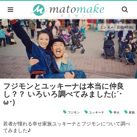
エンタメ・芸能(4536)
フジモンとユッキーナは本当に仲良
し？？ いろいろ調べてみました(;´･
ω･)
フジモン
ユッキーナ
幸せ
家族
若者が憧れる幸せ家族ユッキーナとフジモンについて調べ
てみました♪