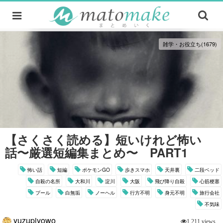
雑学・お役立ち(1679)
【さくさく読める】短いけれど怖い
話〜厳選短編集まとめ〜 PART1
怖い話
短編
ポケモンGO
歩きスマホ
天井裏
二段ベッド
自殺の名所
大和川
淀川
大阪
飛び降り自殺
心筋梗塞
プール
白無垢
ノーヘル
行方不明
身元不明
旅行会社
不気味
yuzupiyowo
1,211 views