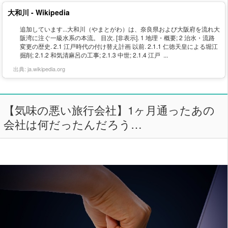
大和川 - Wikipedia
追加しています...大和川（やまとがわ）は、奈良県および大阪府を流れ大
阪湾に注ぐ一級水系の本流。 目次. [非表示]. 1 地理・概要; 2 治水・流路
変更の歴史. 2.1 江戸時代の付け替え計画 以前. 2.1.1 仁徳天皇による堀江
掘削; 2.1.2 和気清麻呂の工事; 2.1.3 中世; 2.1.4 江戸 ...
出典:
ja.wikipedia.org
【気味の悪い旅行会社】1ヶ月通ったあの
会社は何だったんだろう…