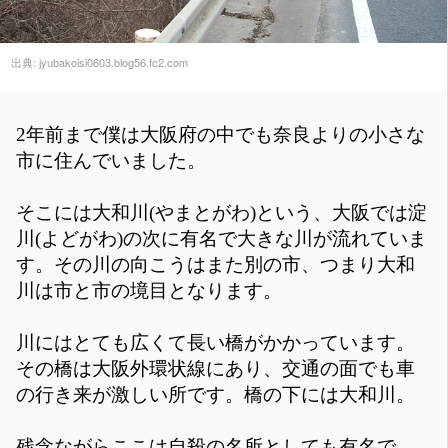
出典:
jyubakoisi0603.blog56.fc2.com
2年前まで僕は大阪府の中でも奈良よりの小さな
市に住んでいました。
そこには大和川(やまとがわ)という、大阪では淀
川(よどがわ)の次に有名で大きな川が流れていま
す。その川の向こうはまた別の市、つまり大和
川は市と市の境目となります。
川にはとても広くて長い橋がかかっています。
その橋は大阪外環状線にあり、交通の面でも車
の行き来が激しい所です。橋の下には大和川。
残念ながらここは自殺の名所としても有名で、