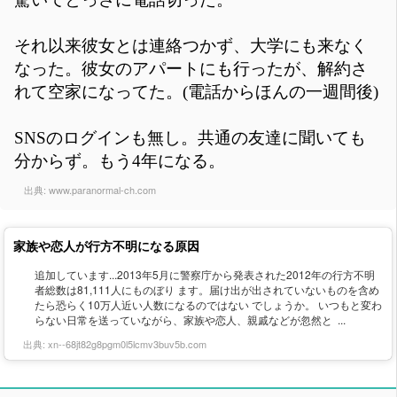
それ以来彼女とは連絡つかず、大学にも来なく
なった。彼女のアパートにも行ったが、解約さ
れて空家になってた。(電話からほんの一週間後)
SNSのログインも無し。共通の友達に聞いても
分からず。もう4年になる。
出典:
www.paranormal-ch.com
家族や恋人が行方不明になる原因
追加しています...2013年5月に警察庁から発表された2012年の行方不明
者総数は81,111人にものぼり ます。届け出が出されていないものを含め
たら恐らく10万人近い人数になるのではない でしょうか。 いつもと変わ
らない日常を送っていながら、家族や恋人、親戚などが忽然と ...
出典:
xn--68jt82g8pgm0l5lcmv3buv5b.com