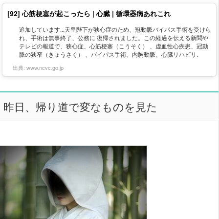
[92] 心筋梗塞が起こったら | 心臓 | 循環器病あれこれ
追加しています...天皇陛下が狭心症のため、冠動脈バイパス手術を受けら
れ、手術は無事終了、公務に 復帰されました。この経過を伝える新聞や
テレビの報道で、狭心症、心筋梗塞（こうそく） 、虚血性心疾患、冠動
脈の狭窄（きょうさく） 、バイパス手術、内胸動脈、心臓リハビリ.
出典:
www.ncvc.go.jp
昨日、帰り道で変なものを見た