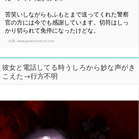
苦笑いしながらもふもとまで送ってくれた警察
官の方には今でも感謝しています。切符はしっ
かり切られて免停になったけどな。
出典:
www.paranormal-ch.com
彼女と電話してる時うしろから妙な声がき
こえた→行方不明