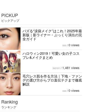
PICKUP
ピックアップ
バズる“涙袋メイク”はこれ！2025年最
新版｜影ライナー・ぷっくり演出の完
全ガイド
0 views
sss
/
ハロウィン2019！可愛い女の子コス
プレ&メイクまとめ
1,481 views
kanon
/
毛穴レス肌を作る方法｜下地・ファン
デの選び方からプロ直伝テクまで徹底
解説
0 views
sss
/
Ranking
ランキング