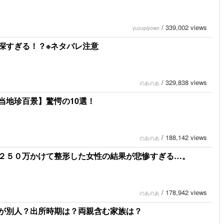
/
339,002 views
yuzupiyowo
深すぎる！？※ネタバレ注意
/
329,838 views
のあのあ
当地珍百景】驚愕の10選！
/
188,142 views
のあのあ
２５０万かけて整形した女性の結果が悲惨すぎる…。
/
178,942 views
のあのあ
が別人？出所時期は？両親含む家族は？