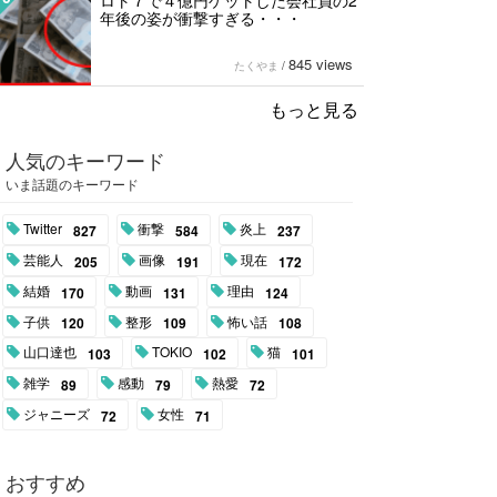
ロト７で４億円ゲットした会社員の2
年後の姿が衝撃すぎる・・・
845 views
たくやま
/
もっと見る
人気のキーワード
いま話題のキーワード
Twitter
衝撃
炎上
827
584
237
芸能人
画像
現在
205
191
172
結婚
動画
理由
170
131
124
子供
整形
怖い話
120
109
108
山口達也
TOKIO
猫
103
102
101
雑学
感動
熱愛
89
79
72
ジャニーズ
女性
72
71
おすすめ