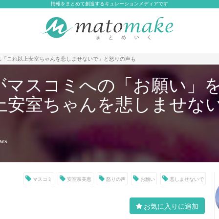
情報をまとめて創造するキュレーションメディアです
は「これ以上安室ちゃんを悲しませないで」と怒りの声も
がマスコミへの「お願い」
上安室ちゃんを悲しませな
ews
マスコミ
安室奈美恵
怒りの声
お願い
悲しませないで
お気に入りに追加