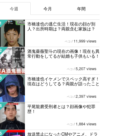
今週
今月
年間
1
市橋達也の逃亡生活！現在の顔が別
人？出所時期は？両親含む家族は？
11,999 views
ペコ
/
2
酒鬼薔薇聖斗の現在の画像！現在も異
常行動をしてるが結婚も子供もいる！
5,207 views
ペコ
/
3
市橋達也イケメンでスペック高すぎ！
現在はどうしてる？両親が語ったこと
2,397 views
ペコ
/
4
平尾龍磨受刑者とは？顔画像や犯罪
歴！
1,884 views
ペコ
/
5
放送禁止になったCMやアニメ、ドラ