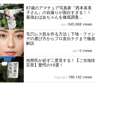
87歳のアマチュア写真家『西本喜美
子さん』の自撮りが面白すぎる！！
最強おばあちゃんを徹底調査...
645,668 views
rico
/
毛穴レス肌を作る方法｜下地・ファン
デの選び方からプロ直伝テクまで徹底
解説
0 views
sss
/
他県民が必ず二度見する！【ご当地珍
百景】驚愕の10選！
188,142 views
のあのあ
/