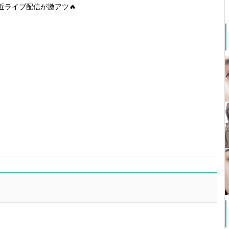
近ライブ配信が激アツ🔥