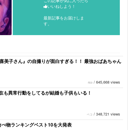
この記事が気に入ったら
いいねしよう！
最新記事をお届けしま
す。
本喜美子さん』の自撮りが面白すぎる！！ 最強おばあちゃん
/
645,668 views
rico
在も異常行動をしてるが結婚も子供もいる！
/
348,721 views
ペコ
食べ物ランキングベスト10を大発表