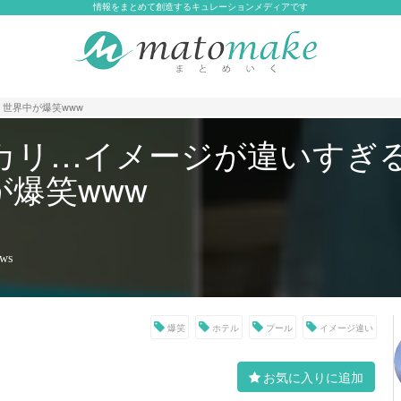
情報をまとめて創造するキュレーションメディアです
世界中が爆笑www
カリ…イメージが違いすぎ
爆笑www
ews
爆笑
ホテル
プール
イメージ違い
お気に入りに追加