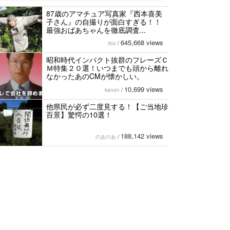
87歳のアマチュア写真家『西本喜美
子さん』の自撮りが面白すぎる！！
最強おばあちゃんを徹底調査...
645,668 views
rico
/
昭和時代インパクト抜群のフレーズＣ
Ｍ特集２０選！いつまでも頭から離れ
なかったあのCMが懐かしい。
10,699 views
kanon
/
他県民が必ず二度見する！【ご当地珍
百景】驚愕の10選！
188,142 views
のあのあ
/