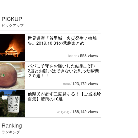
PICKUP
ピックアップ
世界遺産「首里城」火災発生７棟焼
失。2019.10.31の悲劇まとめ
553 views
kanon
/
パパに子守をお願いした結果...(汗)
2度とお願いはできないと思った瞬間
２０選！！
123,172 views
mirai
/
他県民が必ず二度見する！【ご当地珍
百景】驚愕の10選！
188,142 views
のあのあ
/
Ranking
ランキング