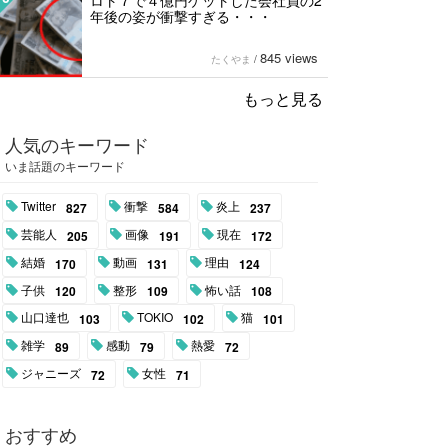
ロト７で４億円ゲットした会社員の2
年後の姿が衝撃すぎる・・・
845 views
たくやま
/
もっと見る
人気のキーワード
いま話題のキーワード
Twitter
衝撃
炎上
827
584
237
芸能人
画像
現在
205
191
172
結婚
動画
理由
170
131
124
子供
整形
怖い話
120
109
108
山口達也
TOKIO
猫
103
102
101
雑学
感動
熱愛
89
79
72
ジャニーズ
女性
72
71
おすすめ