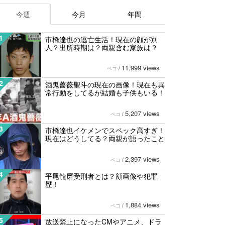
今週
今月
年間
1
市橋達也の逃亡生活！現在の顔が別
人？出所時期は？両親含む家族は？
11,999 views
ペコ
/
2
酒鬼薔薇聖斗の現在の画像！現在も異
常行動をしてるが結婚も子供もいる！
5,207 views
ペコ
/
3
市橋達也イケメンでスペック高すぎ！
現在はどうしてる？両親が語ったこと
2,397 views
ペコ
/
4
平尾龍磨受刑者とは？顔画像や犯罪
歴！
1,884 views
ペコ
/
5
放送禁止になったCMやアニメ、ドラ