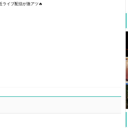
近ライブ配信が激アツ🔥