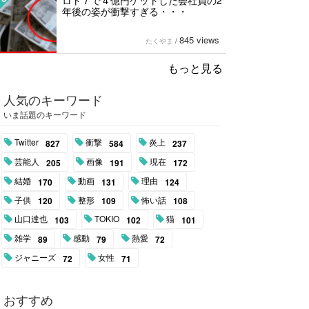
ロト７で４億円ゲットした会社員の2
年後の姿が衝撃すぎる・・・
845 views
たくやま
/
もっと見る
人気のキーワード
いま話題のキーワード
Twitter
衝撃
炎上
827
584
237
芸能人
画像
現在
205
191
172
結婚
動画
理由
170
131
124
子供
整形
怖い話
120
109
108
山口達也
TOKIO
猫
103
102
101
雑学
感動
熱愛
89
79
72
ジャニーズ
女性
72
71
おすすめ