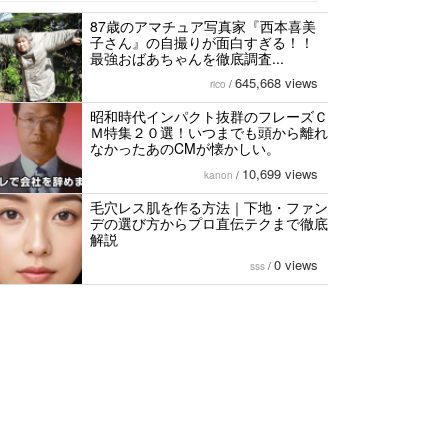
87歳のアマチュア写真家『西本喜美
子さん』の自撮りが面白すぎる！！
最強おばあちゃんを徹底調査...
645,668 views
rico
/
昭和時代インパクト抜群のフレーズＣ
Ｍ特集２０選！いつまでも頭から離れ
なかったあのCMが懐かしい。
10,699 views
kanon
/
毛穴レス肌を作る方法｜下地・ファン
デの選び方からプロ直伝テクまで徹底
解説
0 views
sss
/