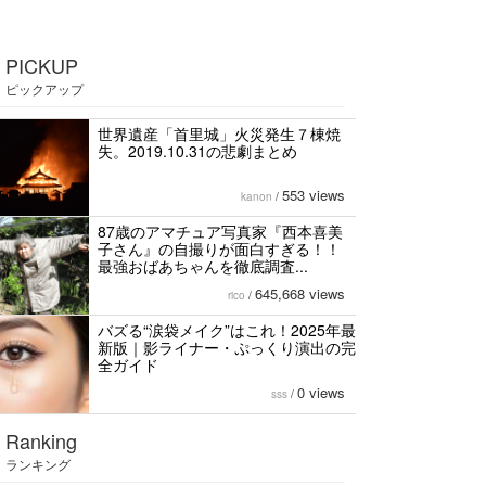
PICKUP
ピックアップ
世界遺産「首里城」火災発生７棟焼
失。2019.10.31の悲劇まとめ
553 views
kanon
/
87歳のアマチュア写真家『西本喜美
子さん』の自撮りが面白すぎる！！
最強おばあちゃんを徹底調査...
645,668 views
rico
/
バズる“涙袋メイク”はこれ！2025年最
新版｜影ライナー・ぷっくり演出の完
全ガイド
0 views
sss
/
Ranking
ランキング