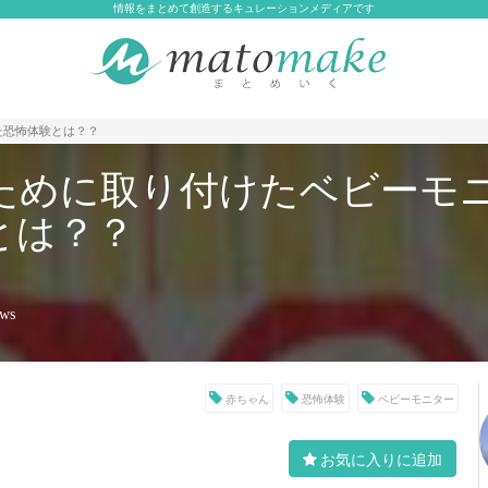
情報をまとめて創造するキュレーションメディアです
た恐怖体験とは？？
ために取り付けたベビーモ
とは？？
ews
赤ちゃん
恐怖体験
ベビーモニター
お気に入りに追加