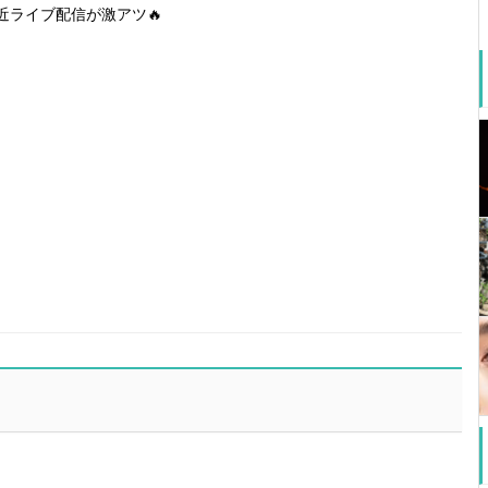
近ライブ配信が激アツ🔥