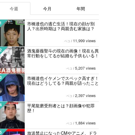
今週
今月
年間
1
市橋達也の逃亡生活！現在の顔が別
人？出所時期は？両親含む家族は？
11,999 views
ペコ
/
2
酒鬼薔薇聖斗の現在の画像！現在も異
常行動をしてるが結婚も子供もいる！
5,207 views
ペコ
/
3
市橋達也イケメンでスペック高すぎ！
現在はどうしてる？両親が語ったこと
2,397 views
ペコ
/
4
平尾龍磨受刑者とは？顔画像や犯罪
歴！
1,884 views
ペコ
/
5
放送禁止になったCMやアニメ、ドラ