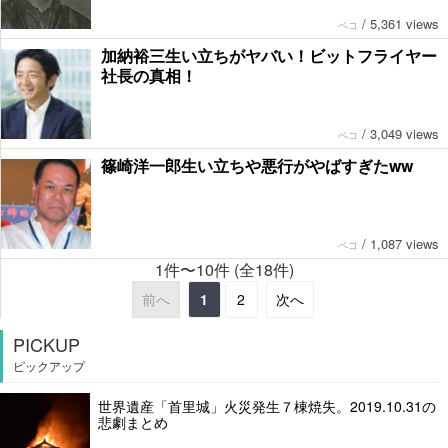
/
5,361 views
ペコ
加納裕三生い立ちがヤバい！ビットフライヤー
社長の真相！
/
3,049 views
ペコ
篠崎洋一郎生い立ちや悪行がやばすぎたww
/
1,087 views
ペコ
1件〜10件 (全18件)
前へ
1
2
次へ
PICKUP
ピックアップ
世界遺産「首里城」火災発生７棟焼失。2019.10.31の
悲劇まとめ