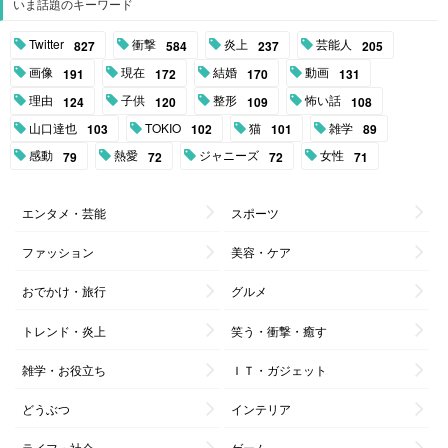
いま話題のキーワード
Twitter
衝撃
炎上
芸能人
827
584
237
205
画像
現在
結婚
動画
191
172
170
131
理由
子供
整形
怖い話
124
120
109
108
山口達也
TOKIO
猫
雑学
103
102
101
89
感動
熱愛
ジャニーズ
女性
79
72
72
71
エンタメ・芸能
スポーツ
ファッション
美容・ケア
おでかけ・旅行
グルメ
トレンド・炎上
笑う・衝撃・癒す
雑学・お役立ち
ＩＴ・ガジェット
どうぶつ
インテリア
ライフ・社会
ゲーム