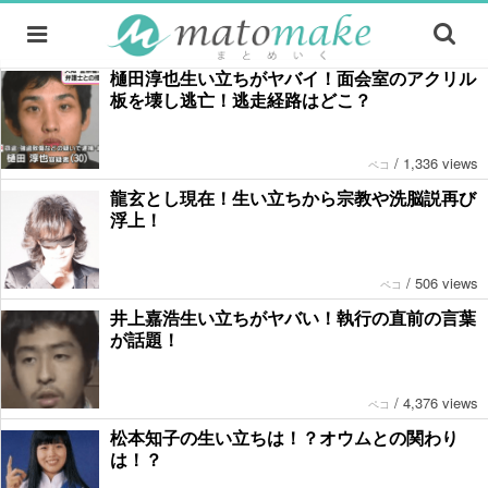
樋田淳也生い立ちがヤバイ！面会室のアクリル
板を壊し逃亡！逃走経路はどこ？
/
1,336 views
ペコ
龍玄とし現在！生い立ちから宗教や洗脳説再び
浮上！
/
506 views
ペコ
井上嘉浩生い立ちがヤバい！執行の直前の言葉
が話題！
/
4,376 views
ペコ
松本知子の生い立ちは！？オウムとの関わり
は！？