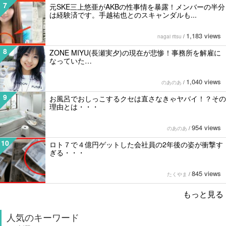
7
元SKE三上悠亜がAKBの性事情を暴露！メンバーの半分
は経験済です。手越祐也とのスキャンダルも...
1,183 views
nagai ritsu
/
8
ZONE MIYU(長瀬実夕)の現在が悲惨！事務所を解雇に
なっていた…
1,040 views
のあのあ
/
9
お風呂でおしっこするクセは直さなきゃヤバイ！？その
理由とは・・・
954 views
のあのあ
/
10
ロト７で４億円ゲットした会社員の2年後の姿が衝撃す
ぎる・・・
845 views
たくやま
/
もっと見る
人気のキーワード