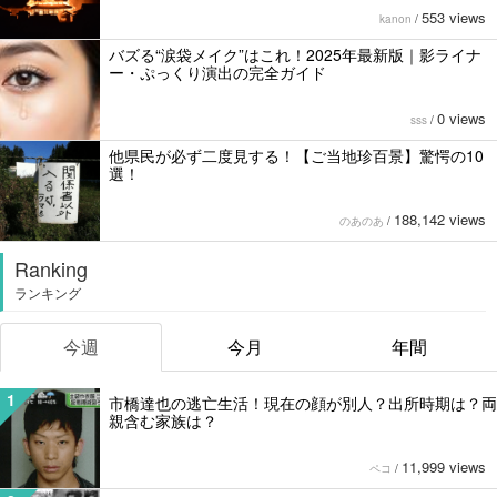
553 views
kanon
/
バズる“涙袋メイク”はこれ！2025年最新版｜影ライナ
ー・ぷっくり演出の完全ガイド
0 views
sss
/
他県民が必ず二度見する！【ご当地珍百景】驚愕の10
選！
188,142 views
のあのあ
/
Ranking
ランキング
今週
今月
年間
1
市橋達也の逃亡生活！現在の顔が別人？出所時期は？両
親含む家族は？
11,999 views
ペコ
/