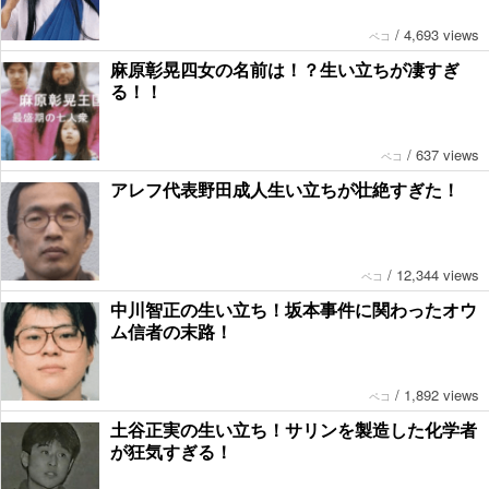
/
4,693 views
ペコ
麻原彰晃四女の名前は！？生い立ちが凄すぎ
る！！
/
637 views
ペコ
アレフ代表野田成人生い立ちが壮絶すぎた！
/
12,344 views
ペコ
中川智正の生い立ち！坂本事件に関わったオウ
ム信者の末路！
/
1,892 views
ペコ
土谷正実の生い立ち！サリンを製造した化学者
が狂気すぎる！