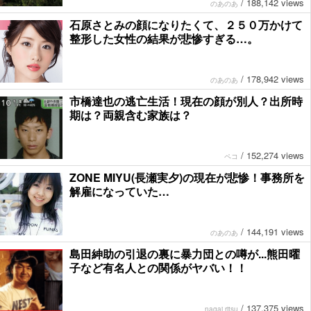
/
188,142 views
のあのあ
石原さとみの顔になりたくて、２５０万かけて
整形した女性の結果が悲惨すぎる…。
/
178,942 views
のあのあ
市橋達也の逃亡生活！現在の顔が別人？出所時
期は？両親含む家族は？
/
152,274 views
ペコ
ZONE MIYU(長瀬実夕)の現在が悲惨！事務所を
解雇になっていた…
/
144,191 views
のあのあ
島田紳助の引退の裏に暴力団との噂が...熊田曜
子など有名人との関係がヤバい！！
/
137,375 views
nagai ritsu