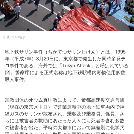
出典:
nl.simg.jp
地下鉄サリン事件（ちかてつサリンじけん）とは、1995
年（平成7年）3月20日に、東京都で発生した同時多発テ
ロ事件である。海外では「Tokyo Attack」と呼ばれている
[2]。警察庁による正式名称は地下鉄駅構内毒物使用多数
殺人事件。
宗教団体のオウム真理教によって、帝都高速度交通営団
（現在の東京メトロ）で営業運転中の地下鉄車両内で神
経ガスのサリンが散布され、乗客及び乗務員、係員、さ
らには被害者の救助にあたった人々にも死者を含む多数
の被害者が出た。平時の大都市において無差別に化学兵
器が使用されるという世界にも類例のない事件であり、