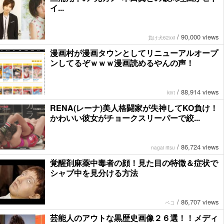
イ...
/
90,000 views
負け犬62xxi
漫画村が漫画タウンとしてリニューアルオープ
ンしてるぞｗｗｗ漫画読めるやんの声！
/
88,914 views
kint
RENA(レーナ)美人格闘家が失神してKO負け！
かわいい彼女がチョークスリーパーで絞...
/
86,724 views
nagai ritsu
覚醒剤麻薬中毒者の顔！見た目の特徴＆症状で
シャブ中を見分ける方法
/
86,707 views
ペコ
芸能人のアウトな黒歴史画像２６選！！メディ