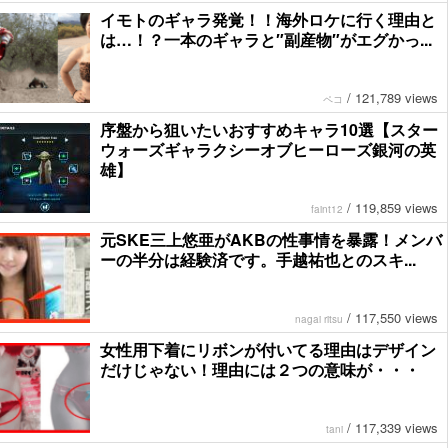
イモトのギャラ発覚！！海外ロケに行く理由と
は…！？一本のギャラと″副産物″がエグかっ...
/
121,789 views
ペコ
序盤から狙いたいおすすめキャラ10選【スター
ウォーズギャラクシーオブヒーローズ銀河の英
雄】
/
119,859 views
faint12
元SKE三上悠亜がAKBの性事情を暴露！メンバ
ーの半分は経験済です。手越祐也とのスキ...
/
117,550 views
nagai ritsu
女性用下着にリボンが付いてる理由はデザイン
だけじゃない！理由には２つの意味が・・・
/
117,339 views
tani