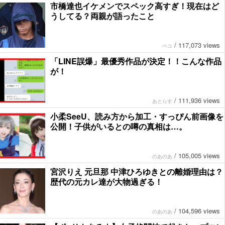
市橋達也イケメンでスペック高すぎ！現在はど
うしてる？両親が語ったこと
/
117,073 views
ペコ
「LINE誤爆」最優秀作品が決定！！こんな作品
が！
/
111,936 views
あとらす
小柔SeeU、読み方から加工・すっぴん前画像を
公開！子供がいるとの噂の真相は…。
/
105,005 views
のあのあ
宮沢りえ 元旦那 中津ひろゆきとの離婚理由は？
歴代の元カレ達が大物過ぎる！
/
104,596 views
のあのあ