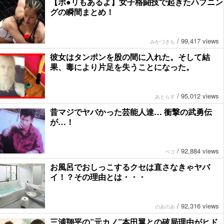
【ポ●リもあるよ】女子格闘技で起きたハプニン
グの瞬間まとめ！
/
99,417 views
みかづきも
彼女はタンポンを股の間に入れた。そして結
果、毒により片足を失うことになった。
/
95,012 views
あとらす
昔マジでヤバかった芸能人達… 衝撃の武勇伝
が…！
/
92,884 views
ペコ
お風呂でおしっこするクセは直さなきゃヤバ
イ！？その理由とは・・・
/
92,316 views
のあのあ
三浦翔平の”元カノ”本田翼との破局理由がヒド