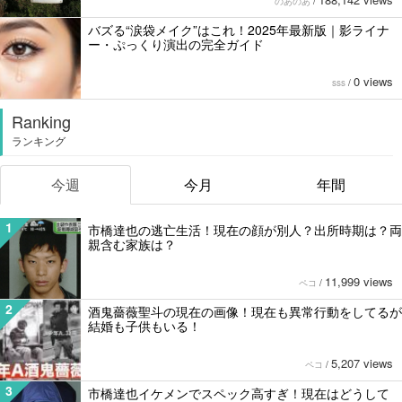
のあのあ
/
バズる“涙袋メイク”はこれ！2025年最新版｜影ライナ
ー・ぷっくり演出の完全ガイド
0 views
sss
/
Ranking
ランキング
今週
今月
年間
1
市橋達也の逃亡生活！現在の顔が別人？出所時期は？両
親含む家族は？
11,999 views
ペコ
/
2
酒鬼薔薇聖斗の現在の画像！現在も異常行動をしてるが
結婚も子供もいる！
5,207 views
ペコ
/
3
市橋達也イケメンでスペック高すぎ！現在はどうして