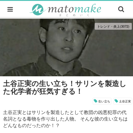
トレンド・炎上(3072)
土谷正実の生い立ち！サリンを製造し
た化学者が狂気すぎる！
生い立ち
土谷正実
土谷正実とはサリンを製造したとして教団の凶悪犯罪の代
名詞となる毒物を作り出した人物。 そんな彼の生い立ちは
どんなものだったのか！？