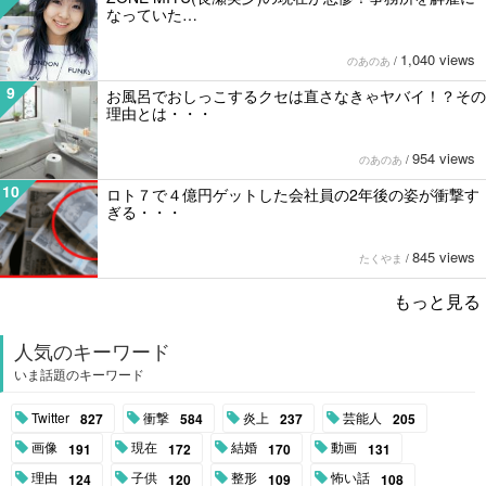
なっていた…
1,040 views
のあのあ
/
9
お風呂でおしっこするクセは直さなきゃヤバイ！？その
理由とは・・・
954 views
のあのあ
/
10
ロト７で４億円ゲットした会社員の2年後の姿が衝撃す
ぎる・・・
845 views
たくやま
/
もっと見る
人気のキーワード
いま話題のキーワード
Twitter
衝撃
炎上
芸能人
827
584
237
205
画像
現在
結婚
動画
191
172
170
131
理由
子供
整形
怖い話
124
120
109
108