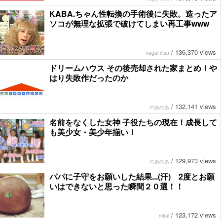
KABA.ちゃん性転換の手術後に失敗。造ったア
ソコが無理な拡張で破けてしまい再工事www
/
136,370 views
nagai ritsu
ドリームハウス その後売却された家まとめ！や
はり失敗作だったのか
/
132,141 views
のあのあ
名前をなくした女神 子役たちの現在！成長して
も美少女・美少年揃い！
/
129,973 views
のあのあ
パパに子守をお願いした結果...(汗) 2度とお願
いはできないと思った瞬間２０選！！
/
123,172 views
mirai