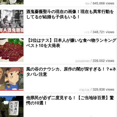
/
645,668 views
rico
酒鬼薔薇聖斗の現在の画像！現在も異常行動を
してるが結婚も子供もいる！
/
348,721 views
ペコ
【2位はナス】日本人が嫌いな食べ物ランキング
ベスト10を大発表
/
339,002 views
yuzupiyowo
風の谷のナウシカ、原作の闇が深すぎる！？※ネ
タバレ注意
/
329,838 views
のあのあ
他県民が必ず二度見する！【ご当地珍百景】驚
愕の10選！