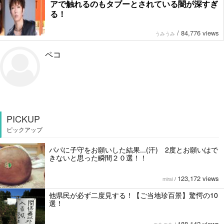
アで触れるのもタブーとされている闇が深すぎ
る！
/
84,776 views
うみうみ
ペコ
PICKUP
ピックアップ
パパに子守をお願いした結果...(汗) 2度とお願いはで
きないと思った瞬間２０選！！
123,172 views
mirai
/
他県民が必ず二度見する！【ご当地珍百景】驚愕の10
選！
188,142 views