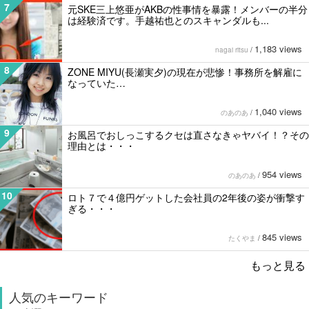
7
元SKE三上悠亜がAKBの性事情を暴露！メンバーの半分
は経験済です。手越祐也とのスキャンダルも...
1,183 views
nagai ritsu
/
8
ZONE MIYU(長瀬実夕)の現在が悲惨！事務所を解雇に
なっていた…
1,040 views
のあのあ
/
9
お風呂でおしっこするクセは直さなきゃヤバイ！？その
理由とは・・・
954 views
のあのあ
/
10
ロト７で４億円ゲットした会社員の2年後の姿が衝撃す
ぎる・・・
845 views
たくやま
/
もっと見る
人気のキーワード