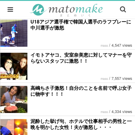
U18アジア選手権で韓国人選手のラフプレーに
中川選手が激怒
/
4,547 views
mass
イモトアヤコ、安室奈美恵に対してマナーを守
らないスタッフに激怒！！
/
7,557 views
mass
高嶋ちさ子激怒！自分のことを名前で呼ぶ女子
に物申す！！！
/
4,334 views
mass
泥酔した挙げ句、ホテルで仕事相手の男性と一
晩を明かした女性！夫が激怒し・・・