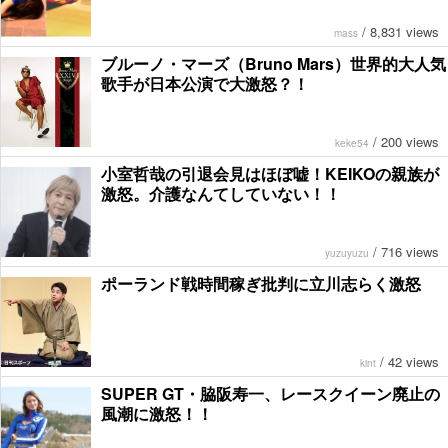
/
8,831 views
mass
ブルーノ・マーズ（Bruno Mars）世界的大人気
歌手が日本公演で大激怒？！
/
200 views
keke54
小室哲哉の引退会見はほぼ嘘！KEIKOの親族が
激怒。介護なんてしていない！！
/
716 views
yuzuyuzu
ポーランド戦時間稼ぎ批判に立川志らく激怒
/
42 views
kint
SUPER GT・脇阪寿一、レースクイーン廃止の
風潮に激怒！！