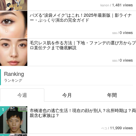
1,481 views
kanon
/
バズる“涙袋メイク”はこれ！2025年最新版｜影ライナ
ー・ぷっくり演出の完全ガイド
0 views
sss
/
毛穴レス肌を作る方法｜下地・ファンデの選び方からプ
ロ直伝テクまで徹底解説
0 views
sss
/
Ranking
ランキング
今週
今月
年間
1
市橋達也の逃亡生活！現在の顔が別人？出所時期は？両
親含む家族は？
11,999 views
ペコ
/