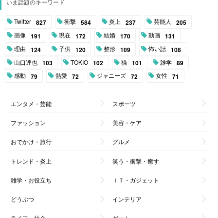
いま話題のキーワード
Twitter
衝撃
炎上
芸能人
827
584
237
205
画像
現在
結婚
動画
191
172
170
131
理由
子供
整形
怖い話
124
120
109
108
山口達也
TOKIO
猫
雑学
103
102
101
89
感動
熱愛
ジャニーズ
女性
79
72
72
71
エンタメ・芸能
スポーツ
ファッション
美容・ケア
おでかけ・旅行
グルメ
トレンド・炎上
笑う・衝撃・癒す
雑学・お役立ち
ＩＴ・ガジェット
どうぶつ
インテリア
ライフ・社会
ゲーム