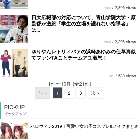
/
2,806 views
mass
日大広報部の対応について、青山学院大学・原
監督が激怒「学生の立場を護れない指導者」
は...
/
2,296 views
mass
ゆりやんレトリィバァの浜崎あゆみの仕草真似
てファンTAことチームアユ激怒！
/
530 views
kint
1件〜10件 (全21件)
前へ
1
2
3
次へ
PICKUP
ピックアップ
ハロウィン2019！可愛い女の子コスプレ&メイクまとめ