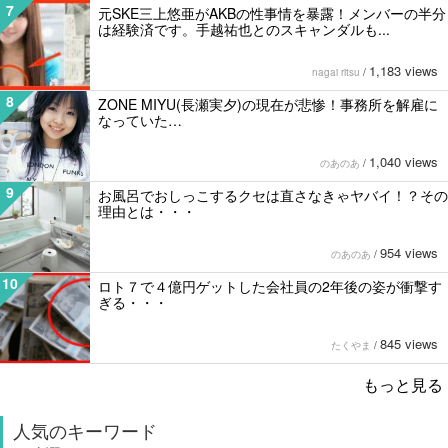
7
元SKE三上悠亜がAKBの性事情を暴露！メンバーの半分
は経験済です。手越祐也とのスキャンダルも...
1,183 views
nagai ritsu
/
8
ZONE MIYU(長瀬実夕)の現在が悲惨！事務所を解雇に
なっていた…
1,040 views
のあのあ
/
9
お風呂でおしっこするクセは直さなきゃヤバイ！？その
理由とは・・・
954 views
のあのあ
/
10
ロト７で４億円ゲットした会社員の2年後の姿が衝撃す
ぎる・・・
845 views
たくやま
/
もっと見る
人気のキーワード