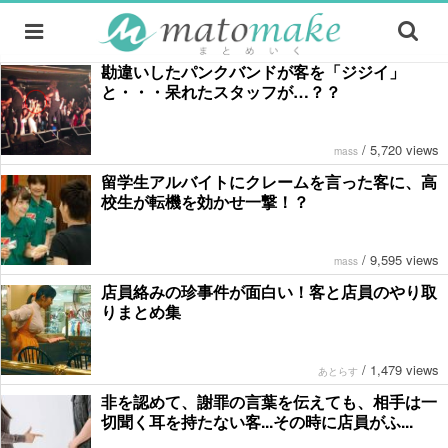
勘違いしたパンクバンドが客を「ジジイ」
と・・・呆れたスタッフが…？？
/
5,720 views
mass
留学生アルバイトにクレームを言った客に、高
校生が転機を効かせ一撃！？
/
9,595 views
mass
店員絡みの珍事件が面白い！客と店員のやり取
りまとめ集
/
1,479 views
あとらす
非を認めて、謝罪の言葉を伝えても、相手は一
切聞く耳を持たない客...その時に店員がふ...