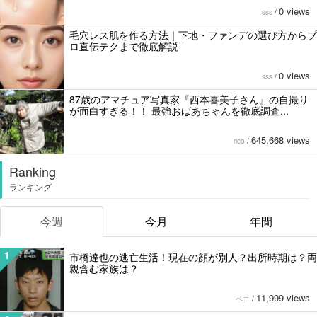
0 views
sss
/
毛穴レス肌を作る方法｜下地・ファンデの選び方からプ
ロ直伝テクまで徹底解説
0 views
sss
/
87歳のアマチュア写真家『西本喜美子さん』の自撮り
が面白すぎる！！ 最強おばあちゃんを徹底調査...
645,668 views
rico
/
Ranking
ランキング
今週
今月
年間
1
市橋達也の逃亡生活！現在の顔が別人？出所時期は？両
親含む家族は？
11,999 views
ペコ
/