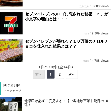
/
3,800 views
のあのあ
セブンイレブンのロゴに隠された秘密「ｎ」が
小文字の理由とは・・・
/
2,309 views
tani
セブンイレブンが壊れる？１０万個のチロルチ
ョコを仕入れた結果とは？？
/
4,788 views
mass
1件〜10件 (全14件)
前へ
1
2
次へ
PICKUP
ピックアップ
他県民が必ず二度見する！【ご当地珍百景】驚愕の10
選！