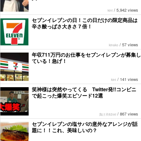
/
5,942 views
kint
セブンイレブンの日！この日だけの限定商品は
辛さ酸っぱさ大きさ７倍！
/
57 views
kinako
年収711万円のお仕事をセブンイレブンが募集し
ている！急げ！
/
141 views
kint
笑神様は突然やってくる Twitter発!!コンビニ
で起こった爆笑エピソード12選
/
867 views
負け犬62xxi
セブンイレブンの塩サバの意外なアレンジが話
題に！！これ、美味しいの？