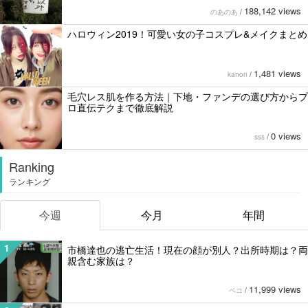
188,142 views
のあのあ
/
ハロウィン2019！可愛い女の子コスプレ&メイクまとめ
1,481 views
kanon
/
毛穴レス肌を作る方法｜下地・ファンデの選び方からプ
ロ直伝テクまで徹底解説
0 views
sss
/
Ranking
ランキング
今週
今月
年間
1
市橋達也の逃亡生活！現在の顔が別人？出所時期は？両
親含む家族は？
11,999 views
ペコ
/