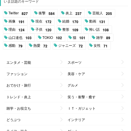
いま話題のキーワード
Twitter
衝撃
炎上
芸能人
827
584
237
205
画像
現在
結婚
動画
191
172
170
131
理由
子供
整形
怖い話
124
120
109
108
山口達也
TOKIO
猫
雑学
103
102
101
89
感動
熱愛
ジャニーズ
女性
79
72
72
71
エンタメ・芸能
スポーツ
ファッション
美容・ケア
おでかけ・旅行
グルメ
トレンド・炎上
笑う・衝撃・癒す
雑学・お役立ち
ＩＴ・ガジェット
どうぶつ
インテリア
ライフ・社会
ゲーム