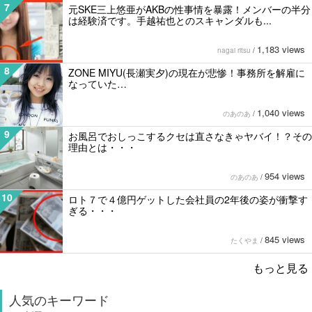
7
元SKE三上悠亜がAKBの性事情を暴露！メンバーの半分
は経験済です。手越祐也とのスキャンダルも...
1,183 views
nagai ritsu
/
8
ZONE MIYU(長瀬実夕)の現在が悲惨！事務所を解雇に
なっていた…
1,040 views
のあのあ
/
9
お風呂でおしっこするクセは直さなきゃヤバイ！？その
理由とは・・・
954 views
のあのあ
/
10
ロト７で４億円ゲットした会社員の2年後の姿が衝撃す
ぎる・・・
845 views
たくやま
/
もっと見る
人気のキーワード