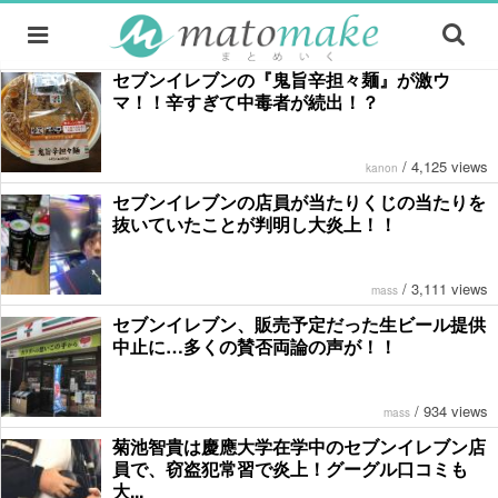
セブンイレブンの『鬼旨辛担々麺』が激ウ
マ！！辛すぎて中毒者が続出！？
/
4,125 views
kanon
セブンイレブンの店員が当たりくじの当たりを
抜いていたことが判明し大炎上！！
/
3,111 views
mass
セブンイレブン、販売予定だった生ビール提供
中止に…多くの賛否両論の声が！！
/
934 views
mass
菊池智貴は慶應大学在学中のセブンイレブン店
員で、窃盗犯常習で炎上！グーグル口コミも
大...