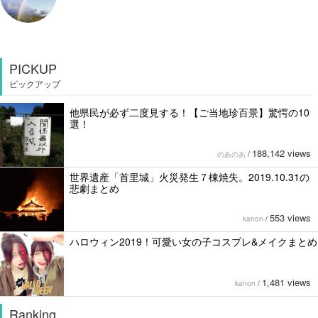
PICKUP
ピックアップ
他県民が必ず二度見する！【ご当地珍百景】驚愕の10
選！
188,142 views
のあのあ
/
世界遺産「首里城」火災発生７棟焼失。2019.10.31の
悲劇まとめ
553 views
kanon
/
ハロウィン2019！可愛い女の子コスプレ&メイクまとめ
1,481 views
kanon
/
Ranking