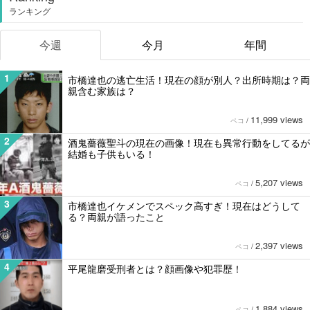
ランキング
今週
今月
年間
1
市橋達也の逃亡生活！現在の顔が別人？出所時期は？両
親含む家族は？
11,999 views
ペコ
/
2
酒鬼薔薇聖斗の現在の画像！現在も異常行動をしてるが
結婚も子供もいる！
5,207 views
ペコ
/
3
市橋達也イケメンでスペック高すぎ！現在はどうして
る？両親が語ったこと
2,397 views
ペコ
/
4
平尾龍磨受刑者とは？顔画像や犯罪歴！
1,884 views
ペコ
/