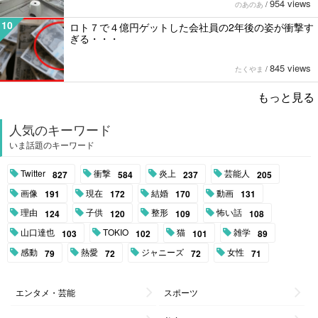
954 views
のあのあ
/
10
ロト７で４億円ゲットした会社員の2年後の姿が衝撃す
ぎる・・・
845 views
たくやま
/
もっと見る
人気のキーワード
いま話題のキーワード
Twitter
衝撃
炎上
芸能人
827
584
237
205
画像
現在
結婚
動画
191
172
170
131
理由
子供
整形
怖い話
124
120
109
108
山口達也
TOKIO
猫
雑学
103
102
101
89
感動
熱愛
ジャニーズ
女性
79
72
72
71
エンタメ・芸能
スポーツ