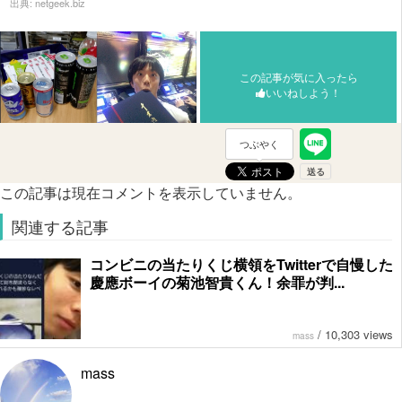
出典:
netgeek.biz
この記事が気に入ったら
いいねしよう！
つぶやく
この記事は現在コメントを表示していません。
関連する記事
コンビニの当たりくじ横領をTwitterで自慢した
慶應ボーイの菊池智貴くん！余罪が判...
/
10,303 views
mass
mass