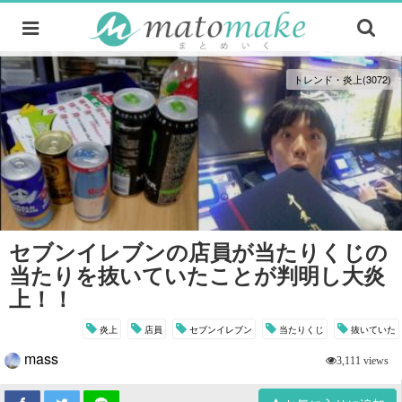
トレンド・炎上(3072)
セブンイレブンの店員が当たりくじの
当たりを抜いていたことが判明し大炎
上！！
炎上
店員
セブンイレブン
当たりくじ
抜いていた
mass
3,111 views