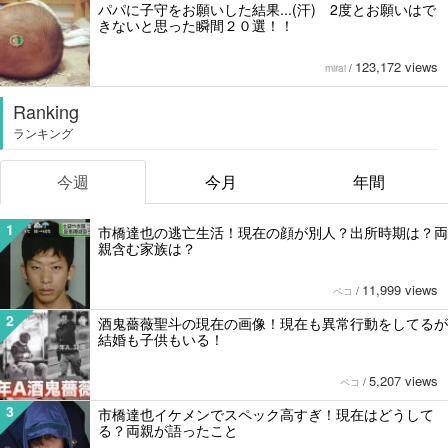
パパに子守をお願いした結果...(汗) 2度とお願いはで
きないと思った瞬間２０選！！
123,172 views
mirai
/
Ranking
ランキング
今週
今月
年間
1
市橋達也の逃亡生活！現在の顔が別人？出所時期は？両
親含む家族は？
11,999 views
ペコ
/
2
酒鬼薔薇聖斗の現在の画像！現在も異常行動をしてるが
結婚も子供もいる！
5,207 views
ペコ
/
3
市橋達也イケメンでスペック高すぎ！現在はどうして
る？両親が語ったこと