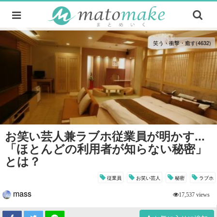
笑う・衝撃・癒す(4632)
お笑い芸人兼ラブホ従業員が明かす...
「ほとんどの利用者が知らない秘密」
とは？
従業員
お笑い芸人
秘密
ラブホ
mass
17,537 views