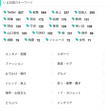
いま話題のキーワード
Twitter
衝撃
炎上
芸能人
827
584
237
205
画像
現在
結婚
動画
191
172
170
131
理由
子供
整形
怖い話
124
120
109
108
山口達也
TOKIO
猫
雑学
103
102
101
89
感動
熱愛
ジャニーズ
女性
79
72
72
71
エンタメ・芸能
スポーツ
ファッション
美容・ケア
おでかけ・旅行
グルメ
トレンド・炎上
笑う・衝撃・癒す
雑学・お役立ち
ＩＴ・ガジェット
どうぶつ
インテリア