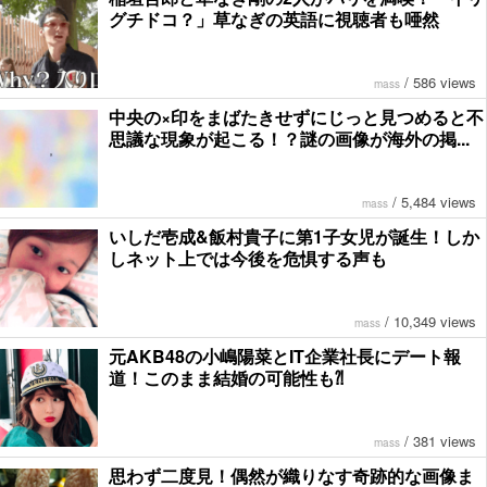
グチドコ？」草なぎの英語に視聴者も唖然
/
586 views
mass
中央の×印をまばたきせずにじっと見つめると不
思議な現象が起こる！？謎の画像が海外の掲...
/
5,484 views
mass
いしだ壱成&飯村貴子に第1子女児が誕生！しか
しネット上では今後を危惧する声も
/
10,349 views
mass
元AKB48の小嶋陽菜とIT企業社長にデート報
道！このまま結婚の可能性も⁈
/
381 views
mass
思わず二度見！偶然が織りなす奇跡的な画像ま