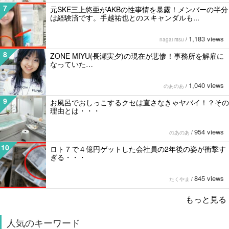
7
元SKE三上悠亜がAKBの性事情を暴露！メンバーの半分
は経験済です。手越祐也とのスキャンダルも...
1,183 views
nagai ritsu
/
8
ZONE MIYU(長瀬実夕)の現在が悲惨！事務所を解雇に
なっていた…
1,040 views
のあのあ
/
9
お風呂でおしっこするクセは直さなきゃヤバイ！？その
理由とは・・・
954 views
のあのあ
/
10
ロト７で４億円ゲットした会社員の2年後の姿が衝撃す
ぎる・・・
845 views
たくやま
/
もっと見る
人気のキーワード