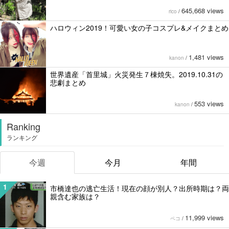
645,668 views
rico
/
ハロウィン2019！可愛い女の子コスプレ&メイクまとめ
1,481 views
kanon
/
世界遺産「首里城」火災発生７棟焼失。2019.10.31の
悲劇まとめ
553 views
kanon
/
Ranking
ランキング
今週
今月
年間
1
市橋達也の逃亡生活！現在の顔が別人？出所時期は？両
親含む家族は？
11,999 views
ペコ
/