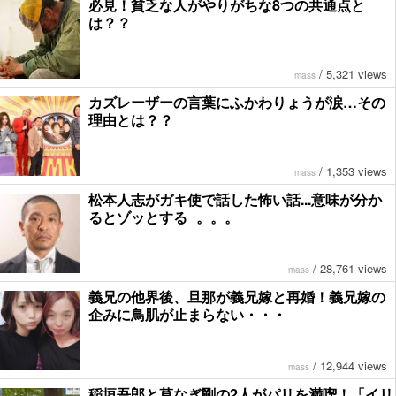
必見！貧乏な人がやりがちな8つの共通点と
は？？
/
5,321 views
mass
カズレーザーの言葉にふかわりょうが涙…その
理由とは？？
/
1,353 views
mass
松本人志がガキ使で話した怖い話...意味が分か
るとゾッとする 。。。
/
28,761 views
mass
義兄の他界後、旦那が義兄嫁と再婚！義兄嫁の
企みに鳥肌が止まらない・・・
/
12,944 views
mass
稲垣吾郎と草なぎ剛の2人がパリを満喫！「イリ