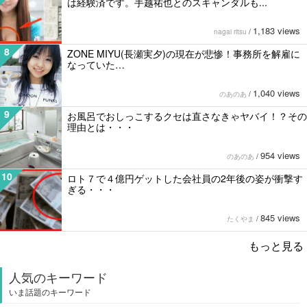
は経験済です。手越祐也とのスキャンダルも...
1,183 views
nagai ritsu
/
8
ZONE MIYU(長瀬実夕)の現在が悲惨！事務所を解雇に
なっていた…
1,040 views
のあのあ
/
9
お風呂でおしっこするクセは直さなきゃヤバイ！？その
理由とは・・・
954 views
のあのあ
/
10
ロト７で４億円ゲットした会社員の2年後の姿が衝撃す
ぎる・・・
845 views
たくやま
/
もっと見る
人気のキーワード
いま話題のキーワード