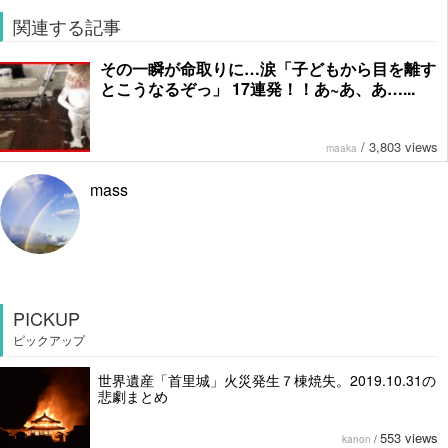
関連する記事
その一瞬が命取りに…涙「子どもから目を離す
とこうなるぞっ」 17連発！！あ~あ、あ…...
/
3,803 views
maaka
mass
PICKUP
ピックアップ
世界遺産「首里城」火災発生７棟焼失。2019.10.31の
悲劇まとめ
553 views
kanon
/