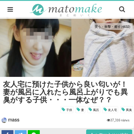
笑う・衝撃・癒す(4632)
友人宅に預けた子供から良い匂いが！
妻が風呂に入れたら風呂上がりでも異
臭がする子供・・・一体なぜ？？
子供
妻
風呂
友人宅
異臭
mass
37,316 views