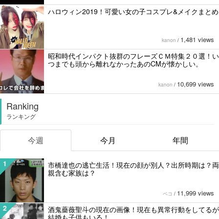
ハロウィン2019！可愛い女の子コスプレ&メイクまとめ
1,481 views
kanon
/
昭和時代インパクト抜群のフレーズＣＭ特集２０選！い
つまでも頭から離れなかったあのCMが懐かしい。
10,699 views
kanon
/
Ranking
ランキング
今週
今月
年間
1
市橋達也の逃亡生活！現在の顔が別人？出所時期は？両
親含む家族は？
11,999 views
ペコ
/
2
酒鬼薔薇聖斗の現在の画像！現在も異常行動をしてるが
結婚も子供もいる！