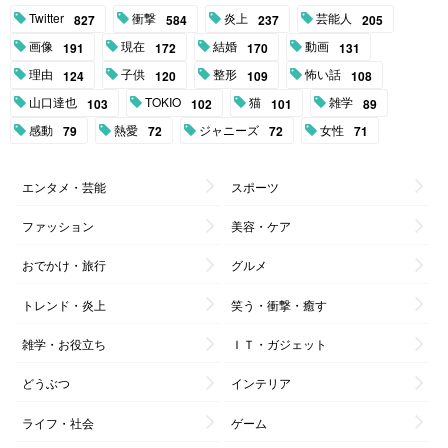
Twitter
衝撃
炎上
芸能人
827
584
237
205
画像
現在
結婚
動画
191
172
170
131
理由
子供
整形
怖い話
124
120
109
108
山口達也
TOKIO
猫
雑学
103
102
101
89
感動
熱愛
ジャニーズ
女性
79
72
72
71
エンタメ・芸能
スポーツ
ファッション
美容・ケア
おでかけ・旅行
グルメ
トレンド・炎上
笑う・衝撃・癒す
雑学・お役立ち
ＩＴ・ガジェット
どうぶつ
インテリア
ライフ・社会
ゲーム