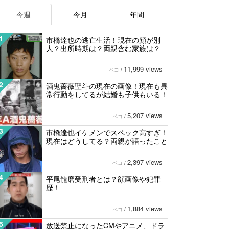
今週
今月
年間
1
市橋達也の逃亡生活！現在の顔が別
人？出所時期は？両親含む家族は？
11,999 views
ペコ
/
2
酒鬼薔薇聖斗の現在の画像！現在も異
常行動をしてるが結婚も子供もいる！
5,207 views
ペコ
/
3
市橋達也イケメンでスペック高すぎ！
現在はどうしてる？両親が語ったこと
2,397 views
ペコ
/
4
平尾龍磨受刑者とは？顔画像や犯罪
歴！
1,884 views
ペコ
/
5
放送禁止になったCMやアニメ、ドラ