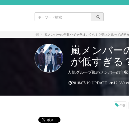
嵐メンバーの年収やギャラはいくら！？売上と比べて給料
嵐メンバー
が低すぎる
人気グループ嵐のメンバーの年収
2018/07/19 UPDATE
12,689 v
年収