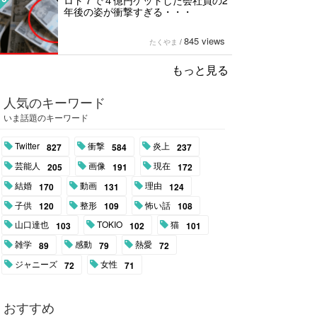
ロト７で４億円ゲットした会社員の2
年後の姿が衝撃すぎる・・・
845 views
たくやま
/
もっと見る
人気のキーワード
いま話題のキーワード
Twitter
衝撃
炎上
827
584
237
芸能人
画像
現在
205
191
172
結婚
動画
理由
170
131
124
子供
整形
怖い話
120
109
108
山口達也
TOKIO
猫
103
102
101
雑学
感動
熱愛
89
79
72
ジャニーズ
女性
72
71
おすすめ