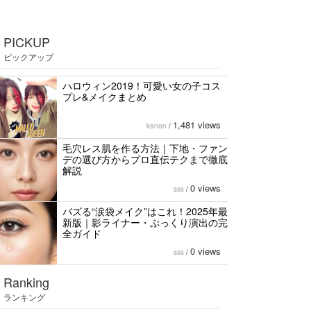
PICKUP
ピックアップ
ハロウィン2019！可愛い女の子コス
プレ&メイクまとめ
1,481 views
kanon
/
毛穴レス肌を作る方法｜下地・ファン
デの選び方からプロ直伝テクまで徹底
解説
0 views
sss
/
バズる“涙袋メイク”はこれ！2025年最
新版｜影ライナー・ぷっくり演出の完
全ガイド
0 views
sss
/
Ranking
ランキング