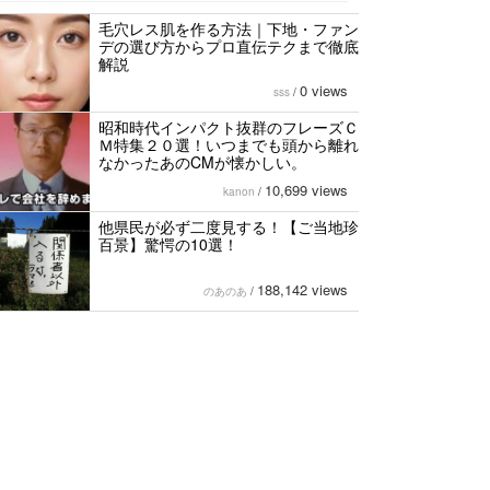
毛穴レス肌を作る方法｜下地・ファン
デの選び方からプロ直伝テクまで徹底
解説
0 views
sss
/
昭和時代インパクト抜群のフレーズＣ
Ｍ特集２０選！いつまでも頭から離れ
なかったあのCMが懐かしい。
10,699 views
kanon
/
他県民が必ず二度見する！【ご当地珍
百景】驚愕の10選！
188,142 views
のあのあ
/