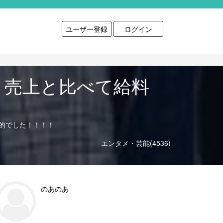
ユーザー登録
ログイン
？売上と比べて給料
的でした！！！！
エンタメ・芸能(4536)
のあのあ