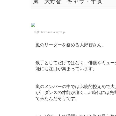
嵐 大野智 ギャラ・年収
出典:
buenavista.wp-x.jp
嵐のリーダーを務める大野智さん。
歌手としてだけではなく、俳優やミュー
能にも注目が集まっています。
嵐のメンバーの中では比較的控えめで大
が、ダンスの才能が凄く、Jr時代には
て来たんだそうです。