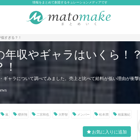
情報をまとめて創造するキュレーションメディアです
が低すぎる？！
の年収やギャラはいくら！
？！
・ギャラについて調べてみました。売上と比べて給料が低い理由が衝撃
iews
嵐
櫻井翔
二宮和也
大野智
メンバー
松本潤
相葉雅紀
お気に入りに追加