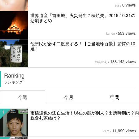
0 views
sss
/
世界遺産「首里城」火災発生７棟焼失。2019.10.31の
悲劇まとめ
553 views
kanon
/
他県民が必ず二度見する！【ご当地珍百景】驚愕の10
選！
188,142 views
のあのあ
/
Ranking
ランキング
今週
今月
年間
1
市橋達也の逃亡生活！現在の顔が別人？出所時期は？両
親含む家族は？
11,999 views
ペコ
/