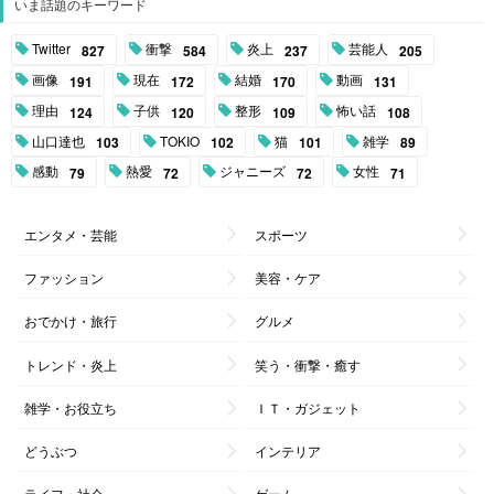
いま話題のキーワード
Twitter
衝撃
炎上
芸能人
827
584
237
205
画像
現在
結婚
動画
191
172
170
131
理由
子供
整形
怖い話
124
120
109
108
山口達也
TOKIO
猫
雑学
103
102
101
89
感動
熱愛
ジャニーズ
女性
79
72
72
71
エンタメ・芸能
スポーツ
ファッション
美容・ケア
おでかけ・旅行
グルメ
トレンド・炎上
笑う・衝撃・癒す
雑学・お役立ち
ＩＴ・ガジェット
どうぶつ
インテリア
ライフ・社会
ゲーム