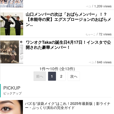
/
1,209 views
ペコ
山口メンバーの次は「おばらメンバー」！？
【本能寺の変】エグスプロージョンのおばらメ
ン...
/
72 views
ちゃーこ
ワンオクTakaの誕生日4月17日！インスタで公
開された豪華メンバー！
/
646 views
ペコ
1件〜10件 (全13件)
前へ
1
2
次へ
PICKUP
ピックアップ
バズる“涙袋メイク”はこれ！2025年最新版｜影ライナ
ー・ぷっくり演出の完全ガイド