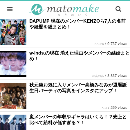
DAPUMP 現在のメンバーKENZOら7人の名前
や経歴を総まとめ！
/
9,737 views
SS226
w-inds.の現在 消えた理由やメンバーの結婚まと
め！
/
3,837 views
のあのあ
秋元康お気に入りメンバー高橋みなみが還暦誕
生日パーティの写真をインスタにアップ！
/
269 views
ペコ
嵐メンバーの年収やギャラはいくら！？売上と
比べて給料が低すぎる？！