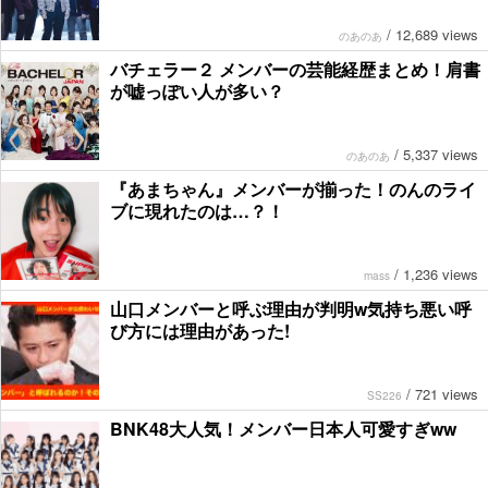
/
12,689 views
のあのあ
バチェラー２ メンバーの芸能経歴まとめ！肩書
が嘘っぽい人が多い？
/
5,337 views
のあのあ
『あまちゃん』メンバーが揃った！のんのライ
ブに現れたのは…？！
/
1,236 views
mass
山口メンバーと呼ぶ理由が判明w気持ち悪い呼
び方には理由があった!
/
721 views
SS226
BNK48大人気！メンバー日本人可愛すぎww