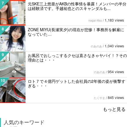
7
元SKE三上悠亜がAKBの性事情を暴露！メンバーの半分
は経験済です。手越祐也とのスキャンダルも...
1,183 views
nagai ritsu
/
8
ZONE MIYU(長瀬実夕)の現在が悲惨！事務所を解雇に
なっていた…
1,040 views
のあのあ
/
9
お風呂でおしっこするクセは直さなきゃヤバイ！？その
理由とは・・・
954 views
のあのあ
/
10
ロト７で４億円ゲットした会社員の2年後の姿が衝撃す
ぎる・・・
845 views
たくやま
/
もっと見る
人気のキーワード