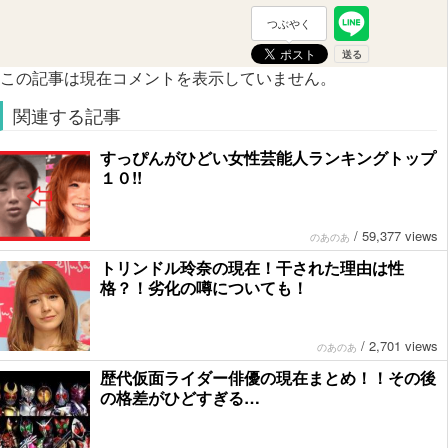
つぶやく
この記事は現在コメントを表示していません。
関連する記事
すっぴんがひどい女性芸能人ランキングトップ
１０!!
/
59,377 views
のあのあ
トリンドル玲奈の現在！干された理由は性
格？！劣化の噂についても！
/
2,701 views
のあのあ
歴代仮面ライダー俳優の現在まとめ！！その後
の格差がひどすぎる…