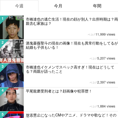
今週
今月
年間
1
市橋達也の逃亡生活！現在の顔が別人？出所時期は？両
親含む家族は？
11,999 views
ペコ
/
2
酒鬼薔薇聖斗の現在の画像！現在も異常行動をしてるが
結婚も子供もいる！
5,207 views
ペコ
/
3
市橋達也イケメンでスペック高すぎ！現在はどうして
る？両親が語ったこと
2,397 views
ペコ
/
4
平尾龍磨受刑者とは？顔画像や犯罪歴！
1,884 views
ペコ
/
5
放送禁止になったCMやアニメ、ドラマや歌など！その