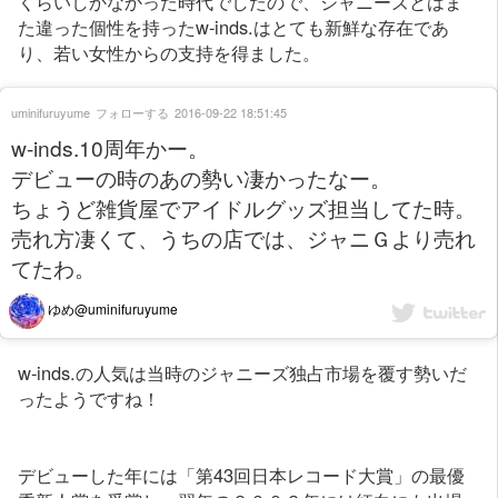
くらいしかなかった時代でしたので、ジャニーズとはま
た違った個性を持ったw-inds.はとても新鮮な存在であ
り、若い女性からの支持を得ました。
uminifuruyume
フォローする
2016-09-22 18:51:45
w-inds.10周年かー。
デビューの時のあの勢い凄かったなー。
ちょうど雑貨屋でアイドルグッズ担当してた時。
売れ方凄くて、うちの店では、ジャニＧより売れ
てたわ。
ゆめ@uminifuruyume
w-inds.の人気は当時のジャニーズ独占市場を覆す勢いだ
ったようですね！
デビューした年には「第43回日本レコード大賞」の最優