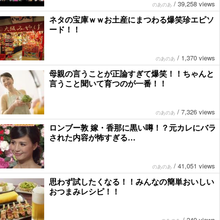
/
39,258 views
のあのあ
ネタの宝庫ｗｗお土産にまつわる爆笑珍エピソ
ード！！
/
1,370 views
のあのあ
母親の言うことが正論すぎて爆笑！！ちゃんと
言うこと聞いて育つのが一番！！
/
7,326 views
のあのあ
ロンブー敦 嫁・香那に黒い噂！？元カレにバラ
された内容が怖すぎる…
/
41,051 views
のあのあ
思わず試したくなる！！みんなの簡単おいしい
おつまみレシピ！！
/
249 views