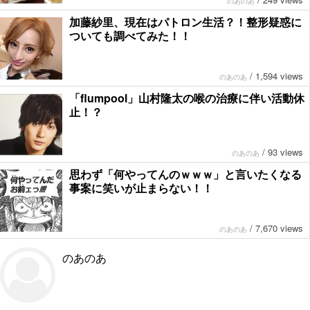
のあのあ
加藤紗里、現在はパトロン生活？！整形疑惑に
ついても調べてみた！！
/
1,594 views
のあのあ
「flumpool」山村隆太の喉の治療に伴い活動休
止！？
/
93 views
のあのあ
思わず「何やってんのｗｗｗ」と言いたくなる
事案に笑いが止まらない！！
/
7,670 views
のあのあ
のあのあ