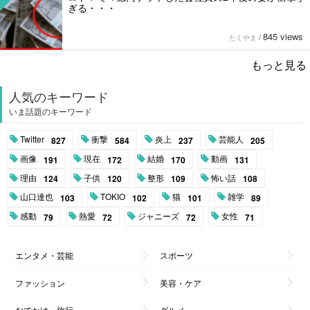
ぎる・・・
845 views
たくやま
/
もっと見る
人気のキーワード
いま話題のキーワード
Twitter
衝撃
炎上
芸能人
827
584
237
205
画像
現在
結婚
動画
191
172
170
131
理由
子供
整形
怖い話
124
120
109
108
山口達也
TOKIO
猫
雑学
103
102
101
89
感動
熱愛
ジャニーズ
女性
79
72
72
71
エンタメ・芸能
スポーツ
ファッション
美容・ケア
おでかけ・旅行
グルメ