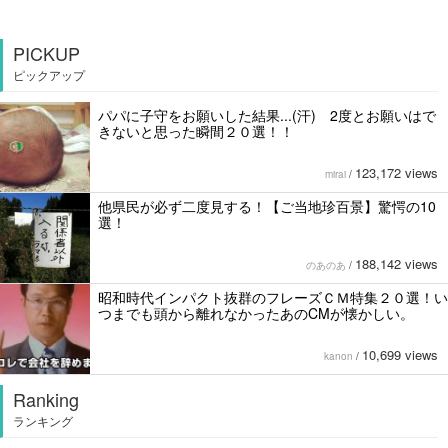
PICKUP
ピックアップ
パパに子守をお願いした結果...(汗) 2度とお願いはで
きないと思った瞬間２０選！！
123,172 views
mirai
/
他県民が必ず二度見する！【ご当地珍百景】驚愕の10
選！
188,142 views
のあのあ
/
昭和時代インパクト抜群のフレーズＣＭ特集２０選！い
つまでも頭から離れなかったあのCMが懐かしい。
10,699 views
kanon
/
Ranking
ランキング