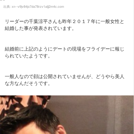
出典:
xn--v9jv84jo7da78rzv1aljj2m4c.com
リーダーの千葉涼平さんも昨年２０１７年に一般女性と
結婚した事が発表されています。
結婚前に上記のようにデートの現場をフライデーに報じ
られていたようです。
一般人なので顔は公開されていませんが、どうやら美人
な方なんだそうです。