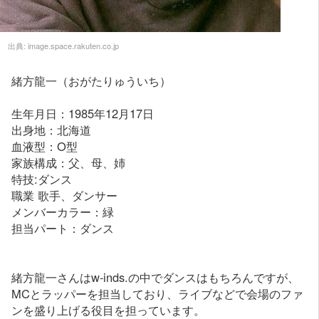
出典:
image.space.rakuten.co.jp
緒方龍一（おがたりゅういち）
生年月日：1985年12月17日
出身地：北海道
血液型：O型
家族構成：父、母、姉
特技:ダンス
職業 歌手、ダンサー
メンバーカラー：緑
担当パート：ダンス
緒方龍一さんはw-inds.の中でダンスはもちろんですが、
MCとラッパーを担当しており、ライブなどで会場のファ
ンを盛り上げる役目を担っています。