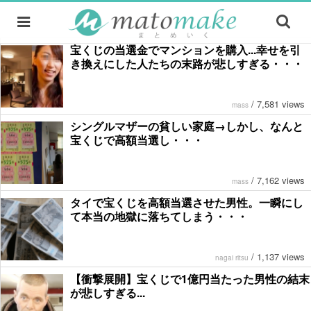
宝くじの当選金でマンションを購入...幸せを引
き換えにした人たちの末路が悲しすぎる・・・
/
7,581 views
mass
シングルマザーの貧しい家庭→しかし、なんと
宝くじで高額当選し・・・
/
7,162 views
mass
タイで宝くじを高額当選させた男性。一瞬にし
て本当の地獄に落ちてしまう・・・
/
1,137 views
nagai ritsu
【衝撃展開】宝くじで1億円当たった男性の結末
が悲しすぎる...