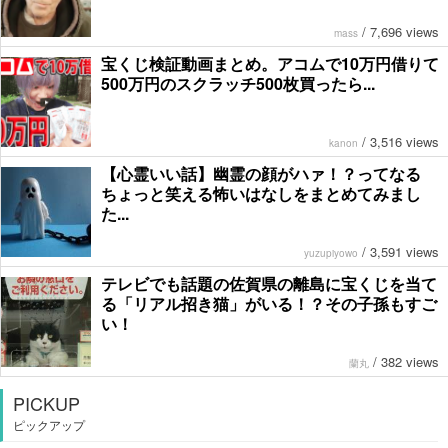
/
7,696 views
mass
宝くじ検証動画まとめ。アコムで10万円借りて
500万円のスクラッチ500枚買ったら...
/
3,516 views
kanon
【心霊いい話】幽霊の顔がハァ！？ってなる
ちょっと笑える怖いはなしをまとめてみまし
た...
/
3,591 views
yuzupiyowo
テレビでも話題の佐賀県の離島に宝くじを当て
る「リアル招き猫」がいる！？その子孫もすご
い！
/
382 views
蘭丸
PICKUP
ピックアップ