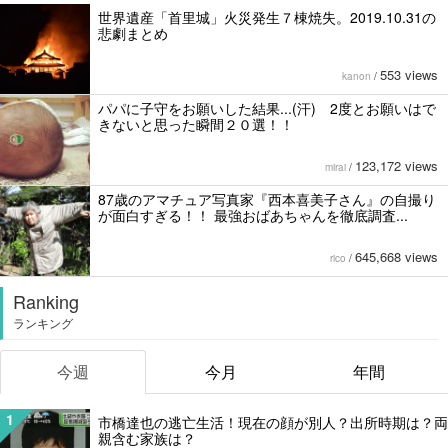
世界遺産「首里城」火災発生７棟焼失。2019.10.31の
悲劇まとめ
553 views
kanon
/
パパに子守をお願いした結果...(汗) 2度とお願いはで
きないと思った瞬間２０選！！
123,172 views
mirai
/
87歳のアマチュア写真家『西本喜美子さん』の自撮り
が面白すぎる！！ 最強おばあちゃんを徹底調査...
645,668 views
rico
/
Ranking
ランキング
今週
今月
年間
1
市橋達也の逃亡生活！現在の顔が別人？出所時期は？両
親含む家族は？