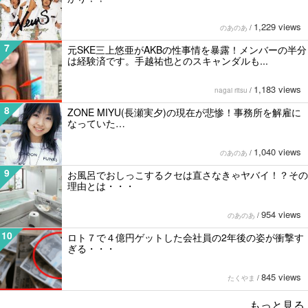
1,229 views
のあのあ
/
7
元SKE三上悠亜がAKBの性事情を暴露！メンバーの半分
は経験済です。手越祐也とのスキャンダルも...
1,183 views
nagai ritsu
/
8
ZONE MIYU(長瀬実夕)の現在が悲惨！事務所を解雇に
なっていた…
1,040 views
のあのあ
/
9
お風呂でおしっこするクセは直さなきゃヤバイ！？その
理由とは・・・
954 views
のあのあ
/
10
ロト７で４億円ゲットした会社員の2年後の姿が衝撃す
ぎる・・・
845 views
たくやま
/
もっと見る