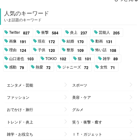
人気のキーワード
いま話題のキーワード
Twitter
衝撃
炎上
芸能人
827
584
237
205
画像
現在
結婚
動画
191
172
170
131
理由
子供
整形
怖い話
124
120
109
108
山口達也
TOKIO
猫
雑学
103
102
101
89
感動
熱愛
ジャニーズ
女性
79
72
72
71
エンタメ・芸能
スポーツ
ファッション
美容・ケア
おでかけ・旅行
グルメ
トレンド・炎上
笑う・衝撃・癒す
雑学・お役立ち
ＩＴ・ガジェット