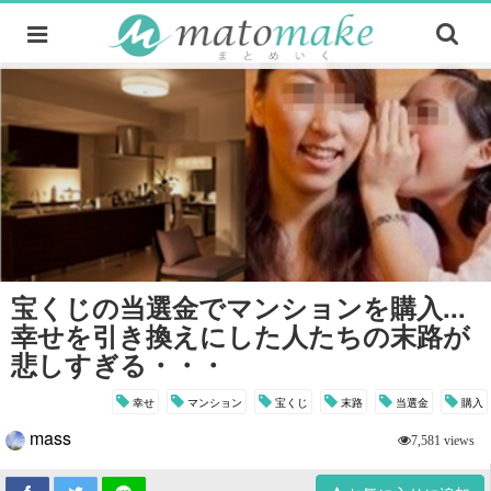
宝くじの当選金でマンションを購入...
幸せを引き換えにした人たちの末路が
悲しすぎる・・・
幸せ
マンション
宝くじ
末路
当選金
購入
mass
7,581 views