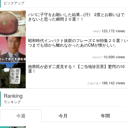
ピックアップ
パパに子守をお願いした結果...(汗) 2度とお願いはで
きないと思った瞬間２０選！！
123,172 views
mirai
/
昭和時代インパクト抜群のフレーズＣＭ特集２０選！い
つまでも頭から離れなかったあのCMが懐かしい。
10,699 views
kanon
/
他県民が必ず二度見する！【ご当地珍百景】驚愕の10
選！
188,142 views
のあのあ
/
Ranking
ランキング
今週
今月
年間