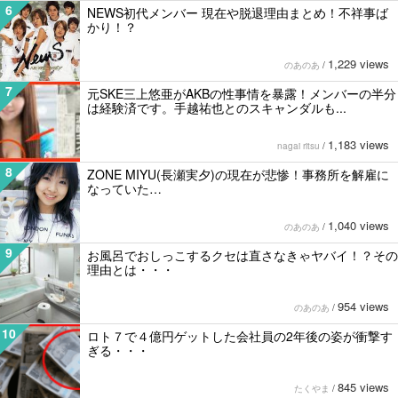
6
NEWS初代メンバー 現在や脱退理由まとめ！不祥事ば
かり！？
1,229 views
のあのあ
/
7
元SKE三上悠亜がAKBの性事情を暴露！メンバーの半分
は経験済です。手越祐也とのスキャンダルも...
1,183 views
nagai ritsu
/
8
ZONE MIYU(長瀬実夕)の現在が悲惨！事務所を解雇に
なっていた…
1,040 views
のあのあ
/
9
お風呂でおしっこするクセは直さなきゃヤバイ！？その
理由とは・・・
954 views
のあのあ
/
10
ロト７で４億円ゲットした会社員の2年後の姿が衝撃す
ぎる・・・
845 views
たくやま
/