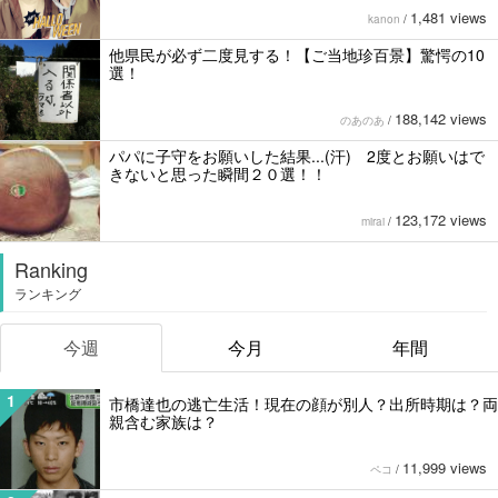
1,481 views
kanon
/
他県民が必ず二度見する！【ご当地珍百景】驚愕の10
選！
188,142 views
のあのあ
/
パパに子守をお願いした結果...(汗) 2度とお願いはで
きないと思った瞬間２０選！！
123,172 views
mirai
/
Ranking
ランキング
今週
今月
年間
1
市橋達也の逃亡生活！現在の顔が別人？出所時期は？両
親含む家族は？
11,999 views
ペコ
/