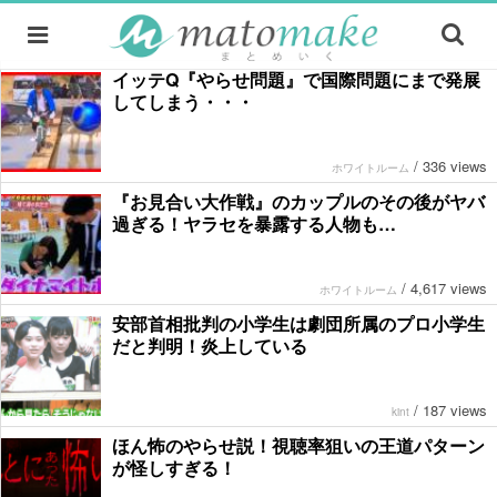
イッテQ『やらせ問題』で国際問題にまで発展
してしまう・・・
/
336 views
ホワイトルーム
『お見合い大作戦』のカップルのその後がヤバ
過ぎる！ヤラセを暴露する人物も…
/
4,617 views
ホワイトルーム
安部首相批判の小学生は劇団所属のプロ小学生
だと判明！炎上している
/
187 views
kint
ほん怖のやらせ説！視聴率狙いの王道パターン
が怪しすぎる！