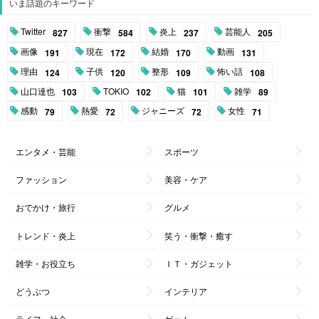
いま話題のキーワード
Twitter
衝撃
炎上
芸能人
827
584
237
205
画像
現在
結婚
動画
191
172
170
131
理由
子供
整形
怖い話
124
120
109
108
山口達也
TOKIO
猫
雑学
103
102
101
89
感動
熱愛
ジャニーズ
女性
79
72
72
71
エンタメ・芸能
スポーツ
ファッション
美容・ケア
おでかけ・旅行
グルメ
トレンド・炎上
笑う・衝撃・癒す
雑学・お役立ち
ＩＴ・ガジェット
どうぶつ
インテリア
ライフ・社会
ゲーム