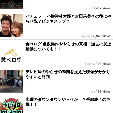
/
1,437 views
ペコ
バチェラー 小柳津林太郎と倉田茉美その後にや
らせ説？ビジネスラブ？
/
3,840 views
のあのあ
食べログ 点数操作ややらせの真相！過去の炎上
騒動についても！！
/
99 views
のあのあ
テレビ局のやらせの瞬間を捉えた映像が分かり
やすいと評判
/
83 views
kint
水曜のダウンタウンやらせか！？番組終了の危
機！！