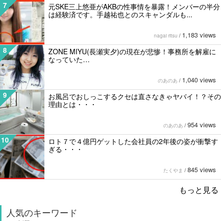
7
元SKE三上悠亜がAKBの性事情を暴露！メンバーの半分
は経験済です。手越祐也とのスキャンダルも...
1,183 views
nagai ritsu
/
8
ZONE MIYU(長瀬実夕)の現在が悲惨！事務所を解雇に
なっていた…
1,040 views
のあのあ
/
9
お風呂でおしっこするクセは直さなきゃヤバイ！？その
理由とは・・・
954 views
のあのあ
/
10
ロト７で４億円ゲットした会社員の2年後の姿が衝撃す
ぎる・・・
845 views
たくやま
/
もっと見る
人気のキーワード