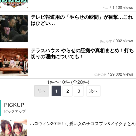
/
1,100 views
ペコ
テレビ報道用の「やらせの瞬間」が目撃…これ
はひどい…
/
902 views
あとらす
テラスハウス やらせの証拠や真相まとめ！打ち
切りの理由についても！
/
29,002 views
のあのあ
1件〜10件 (全28件)
前へ
1
2
3
次へ
PICKUP
ピックアップ
ハロウィン2019！可愛い女の子コスプレ&メイクまとめ