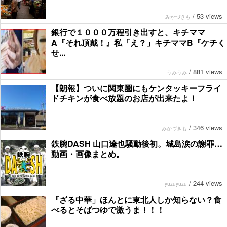
/
53 views
みかづきも
銀行で１０００万程引き出すと、キチママ
A『それ頂戴！』私「え？」キチママB『ケチく
せ...
/
881 views
うみうみ
【朗報】ついに関東圏にもケンタッキーフライ
ドチキンが食べ放題のお店が出来たよ！
/
346 views
みかづきも
鉄腕DASH 山口達也騒動後初。城島涙の謝罪…
動画・画像まとめ。
/
244 views
yuzuyuzu
『ざる中華」ほんとに東北人しか知らない？食
べるとそばつゆで激うま！！！