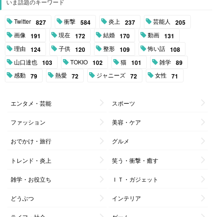
いま話題のキーワード
Twitter
衝撃
炎上
芸能人
827
584
237
205
画像
現在
結婚
動画
191
172
170
131
理由
子供
整形
怖い話
124
120
109
108
山口達也
TOKIO
猫
雑学
103
102
101
89
感動
熱愛
ジャニーズ
女性
79
72
72
71
エンタメ・芸能
スポーツ
ファッション
美容・ケア
おでかけ・旅行
グルメ
トレンド・炎上
笑う・衝撃・癒す
雑学・お役立ち
ＩＴ・ガジェット
どうぶつ
インテリア
ライフ・社会
ゲーム