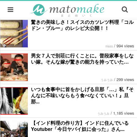
驚きの美味しさ！スイスのカツレツ料理「コル
ドン・ブルー」のレシピ大公開！！
/
994 views
mass
男女７人で別荘に行くことに。普段家事をしな
い嫁。そんな嫁が驚きの能力を持っていた…
/
299 views
うみうみ
いつも食事中に首をかしげる旦那「…」私『そ
んなに不味いならもう食べなくていい！』旦
那...
/
1,185 views
うみうみ
【インド料理の作り方】インドに住んでいる
Youtuber「今日ヤバイ奴に会った」さん...