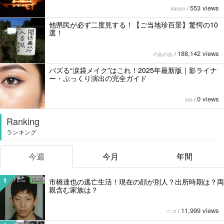
553 views
kanon
/
他県民が必ず二度見する！【ご当地珍百景】驚愕の10
選！
188,142 views
のあのあ
/
バズる“涙袋メイク”はこれ！2025年最新版｜影ライナ
ー・ぷっくり演出の完全ガイド
0 views
sss
/
Ranking
ランキング
今週
今月
年間
1
市橋達也の逃亡生活！現在の顔が別人？出所時期は？両
親含む家族は？
11,999 views
ペコ
/