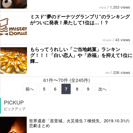
/
1,353 views
mass
ミスド“夢のドーナツグランプリ”のランキング
がついに発表！果たして1位は…！？
/
43 views
kinako
もらってうれしい「ご当地銘菓」ランキン
グ！！！「白い恋人」や「赤福」を抑えて1位に
輝...
/
236 views
ririri
61件〜70件 (全245件)
前へ
5
6
7
8
9
次へ
PICKUP
ピックアップ
世界遺産「首里城」火災発生７棟焼失。2019.10.31の
悲劇まとめ