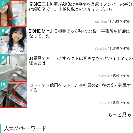
7
元SKE三上悠亜がAKBの性事情を暴露！メンバーの半分
は経験済です。手越祐也とのスキャンダルも...
1,183 views
nagai ritsu
/
8
ZONE MIYU(長瀬実夕)の現在が悲惨！事務所を解雇に
なっていた…
1,040 views
のあのあ
/
9
お風呂でおしっこするクセは直さなきゃヤバイ！？その
理由とは・・・
954 views
のあのあ
/
10
ロト７で４億円ゲットした会社員の2年後の姿が衝撃す
ぎる・・・
845 views
たくやま
/
もっと見る
人気のキーワード