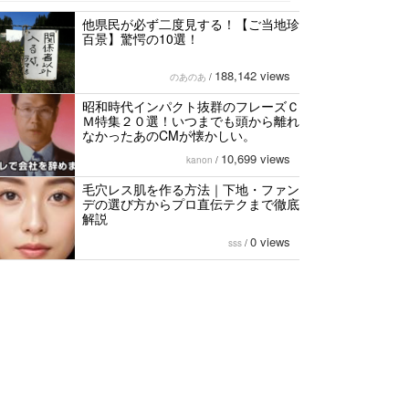
他県民が必ず二度見する！【ご当地珍
百景】驚愕の10選！
188,142 views
のあのあ
/
昭和時代インパクト抜群のフレーズＣ
Ｍ特集２０選！いつまでも頭から離れ
なかったあのCMが懐かしい。
10,699 views
kanon
/
毛穴レス肌を作る方法｜下地・ファン
デの選び方からプロ直伝テクまで徹底
解説
0 views
sss
/