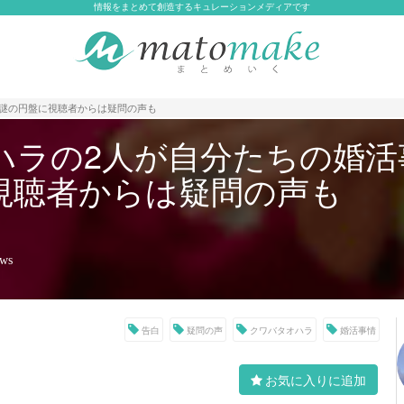
情報をまとめて創造するキュレーションメディアです
謎の円盤に視聴者からは疑問の声も
ハラの2人が自分たちの婚活
視聴者からは疑問の声も
ews
告白
疑問の声
クワバタオハラ
婚活事情
お気に入りに追加