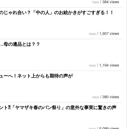
/
384 views
mass
のじゃれ合い？「中の人」のお絵かきがすごすぎる！！
/
1,907 views
mass
…母の遺品とは？？
/
1,194 views
mass
ューへ！ネット上からも期待の声が
/
380 views
mass
ント⁈「ヤマザキ春のパン祭り」の意外な事実に驚きの声
/
5,099 views
mass