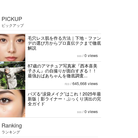
PICKUP
ピックアップ
毛穴レス肌を作る方法｜下地・ファン
デの選び方からプロ直伝テクまで徹底
解説
0 views
sss
/
87歳のアマチュア写真家『西本喜美
子さん』の自撮りが面白すぎる！！
最強おばあちゃんを徹底調査...
645,668 views
rico
/
バズる“涙袋メイク”はこれ！2025年最
新版｜影ライナー・ぷっくり演出の完
全ガイド
0 views
sss
/
Ranking
ランキング