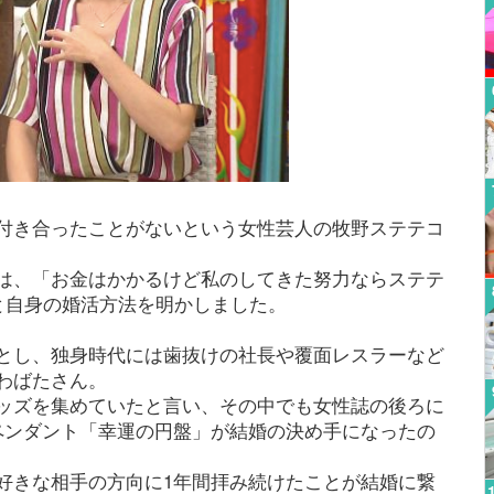
付き合ったことがないという女性芸人の牧野ステテコ
は、「お金はかかるけど私のしてきた努力ならステテ
と自身の婚活方法を明かしました。
とし、独身時代には歯抜けの社長や覆面レスラーなど
わばたさん。
ッズを集めていたと言い、その中でも女性誌の後ろに
ペンダント「幸運の円盤」が結婚の決め手になったの
好きな相手の方向に1年間拝み続けたことが結婚に繋