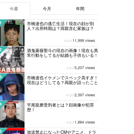
今週
今月
年間
1
市橋達也の逃亡生活！現在の顔が別
人？出所時期は？両親含む家族は？
11,999 views
ペコ
/
2
酒鬼薔薇聖斗の現在の画像！現在も異
常行動をしてるが結婚も子供もいる！
5,207 views
ペコ
/
3
市橋達也イケメンでスペック高すぎ！
現在はどうしてる？両親が語ったこと
2,397 views
ペコ
/
4
平尾龍磨受刑者とは？顔画像や犯罪
歴！
1,884 views
ペコ
/
5
放送禁止になったCMやアニメ、ドラ