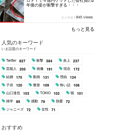
ロト７で４億円ゲットした会社員の2
年後の姿が衝撃すぎる・・・
845 views
たくやま
/
もっと見る
人気のキーワード
いま話題のキーワード
Twitter
衝撃
炎上
827
584
237
芸能人
画像
現在
205
191
172
結婚
動画
理由
170
131
124
子供
整形
怖い話
120
109
108
山口達也
TOKIO
猫
103
102
101
雑学
感動
熱愛
89
79
72
ジャニーズ
女性
72
71
おすすめ