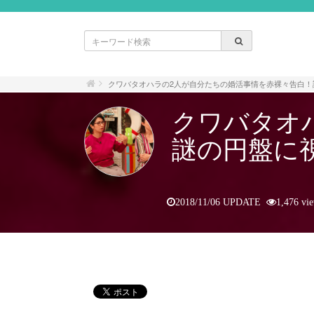
クワバタオハラの2人が自分たちの婚活事情を赤裸々告白！
クワバタオ
謎の円盤に
2018/11/06 UPDATE
1,476 vi