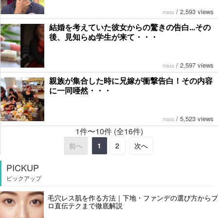
/
2,593 views
mass
結婚を考えていた彼女からの驚きの告白...その
後、見知らぬ学生が来て・・・
/
2,597 views
mass
親族が集合した時に兄嫁が衝撃告白！その内容
に一同唖然・・・
/
5,523 views
mass
1件〜10件 (全16件)
前へ
1
2
次へ
PICKUP
ピックアップ
毛穴レス肌を作る方法｜下地・ファンデの選び方からプ
ロ直伝テクまで徹底解説