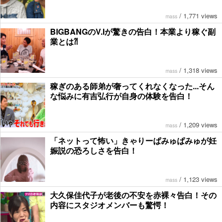
/
1,771 views
mass
BIGBANGのV.Iが驚きの告白！本業より稼ぐ副
業とは⁈
/
1,318 views
mass
稼ぎのある師弟が奢ってくれなくなった...そん
な悩みに有吉弘行が自身の体験を告白！
/
1,209 views
mass
「ネットって怖い」きゃりーぱみゅぱみゅが妊
娠説の恐ろしさを告白！
/
1,123 views
mass
大久保佳代子が老後の不安を赤裸々告白！その
内容にスタジオメンバーも驚愕！