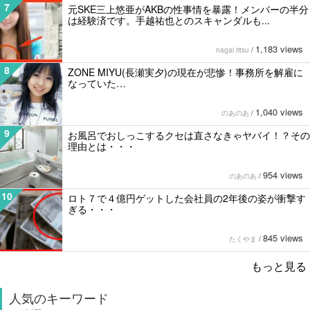
7
元SKE三上悠亜がAKBの性事情を暴露！メンバーの半分
は経験済です。手越祐也とのスキャンダルも...
1,183 views
nagai ritsu
/
8
ZONE MIYU(長瀬実夕)の現在が悲惨！事務所を解雇に
なっていた…
1,040 views
のあのあ
/
9
お風呂でおしっこするクセは直さなきゃヤバイ！？その
理由とは・・・
954 views
のあのあ
/
10
ロト７で４億円ゲットした会社員の2年後の姿が衝撃す
ぎる・・・
845 views
たくやま
/
もっと見る
人気のキーワード