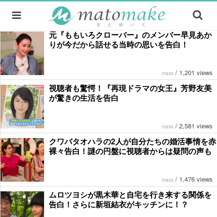
元『ももいろクローバー』のメンバー早見あか
りが今だから話せる当時の思いを告白！
/
1,201 views
mass
視聴者も驚愕！『再現ドラマの女王』芳野友美
が驚きの生活を告白
/
2,581 views
mass
クワバタオハラの2人が自分たちの婚活事情を赤
裸々告白！謎の円盤に視聴者からは疑問の声も
/
1,476 views
mass
ムロツヨシが黒木華と自宅を行き来する関係を
告白！さらに新垣結衣がキッチンに！？