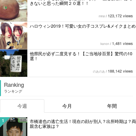
きないと思った瞬間２０選！！
123,172 views
mirai
/
ハロウィン2019！可愛い女の子コスプレ&メイクまとめ
1,481 views
kanon
/
他県民が必ず二度見する！【ご当地珍百景】驚愕の10
選！
188,142 views
のあのあ
/
Ranking
ランキング
今週
今月
年間
1
市橋達也の逃亡生活！現在の顔が別人？出所時期は？両
親含む家族は？