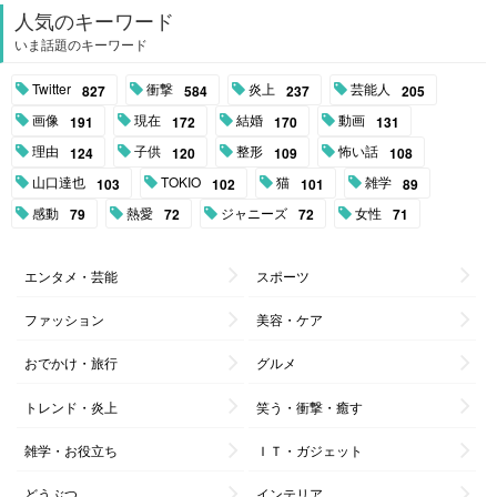
人気のキーワード
いま話題のキーワード
Twitter
衝撃
炎上
芸能人
827
584
237
205
画像
現在
結婚
動画
191
172
170
131
理由
子供
整形
怖い話
124
120
109
108
山口達也
TOKIO
猫
雑学
103
102
101
89
感動
熱愛
ジャニーズ
女性
79
72
72
71
エンタメ・芸能
スポーツ
ファッション
美容・ケア
おでかけ・旅行
グルメ
トレンド・炎上
笑う・衝撃・癒す
雑学・お役立ち
ＩＴ・ガジェット
どうぶつ
インテリア