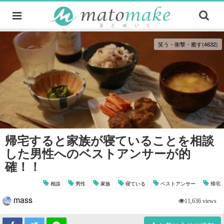
笑う・衝撃・癒す(4632)
帰宅すると家族が寝ていることを相談
した男性へのベストアンサーが的
確！！
相談
男性
家族
寝ている
ベストアンサー
帰宅
mass
11,636 views