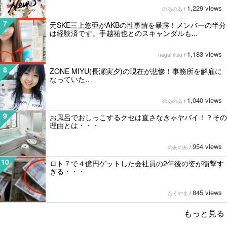
1,229 views
のあのあ
/
7
元SKE三上悠亜がAKBの性事情を暴露！メンバーの半分
は経験済です。手越祐也とのスキャンダルも...
1,183 views
nagai ritsu
/
8
ZONE MIYU(長瀬実夕)の現在が悲惨！事務所を解雇に
なっていた…
1,040 views
のあのあ
/
9
お風呂でおしっこするクセは直さなきゃヤバイ！？その
理由とは・・・
954 views
のあのあ
/
10
ロト７で４億円ゲットした会社員の2年後の姿が衝撃す
ぎる・・・
845 views
たくやま
/
もっと見る