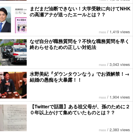
まだまだ油断できない！大学受験に向けてNHK
の高瀬アナが送ったエールとは？？
/
1,419 views
mass
なぜ自分が職務質問を？不快な職務質問を早く
終わらせるための正しい対処法
/
3,043 views
mass
水野美紀『ダウンタウンなう』でお酒解禁！→
結婚の愚痴を大暴露！！
/
1,904 views
mass
【Twitterで話題】ある祖父母が、孫のために２
０年以上かけて集めていたものとは？？
/
2,383 views
mass