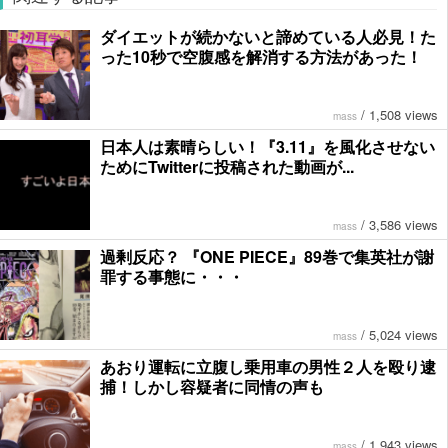
ダイエットが続かないと諦めている人必見！た
った10秒で空腹感を解消する方法があった！
/
1,508 views
mass
日本人は素晴らしい！『3.11』を風化させない
ためにTwitterに投稿された動画が...
/
3,586 views
mass
過剰反応？ 『ONE PIECE』89巻で集英社が謝
罪する事態に・・・
/
5,024 views
mass
あおり運転に立腹し乗用車の男性２人を殴り逮
捕！しかし容疑者に同情の声も
/
1,943 views
mass