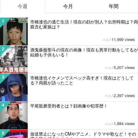
今週
今月
年間
1
市橋達也の逃亡生活！現在の顔が別人？出所時期は？両
親含む家族は？
11,999 views
ペコ
/
2
酒鬼薔薇聖斗の現在の画像！現在も異常行動をしてるが
結婚も子供もいる！
5,207 views
ペコ
/
3
市橋達也イケメンでスペック高すぎ！現在はどうして
る？両親が語ったこと
2,397 views
ペコ
/
4
平尾龍磨受刑者とは？顔画像や犯罪歴！
1,884 views
ペコ
/
5
放送禁止になったCMやアニメ、ドラマや歌など！その