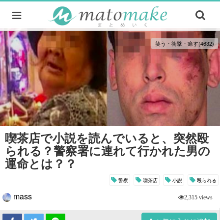
笑う・衝撃・癒す(4632)
喫茶店で小説を読んでいると、突然殴
られる？警察署に連れて行かれた男の
運命とは？？
警察
喫茶店
小説
殴られる
mass
2,315 views