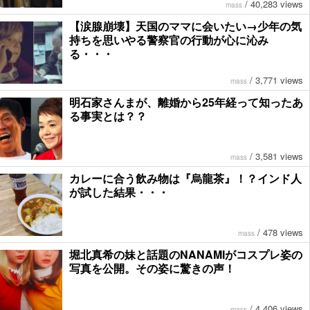
/
40,283 views
mass
【涙腺崩壊】天国のママに会いたい→少年の気
持ちを思いやる警察官の行動が心に沁み
る・・・
/
3,771 views
mass
明石家さんまが、離婚から25年経って知ったあ
る事実とは？？
/
3,581 views
mass
カレーに合う飲み物は『烏龍茶』！？インド人
が試した結果・・・
/
478 views
mass
堀北真希の妹と話題のNANAMIがコスプレ姿の
写真を公開。その姿に驚きの声！
/
4,406 views
mass