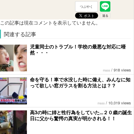
つぶやく
この記事は現在コメントを表示していません。
関連する記事
児童同士のトラブル！学校の最悪な対応に唖
然・・・
/
918 views
mass
命を守る！車で水没した時に備え、みんなに知
って欲しい窓ガラスを割る方法とは？？
/
10,019 views
mass
高3の時に姉と性行為をしていた...２０歳の誕生
日に父から驚愕の真実が明かされる！！