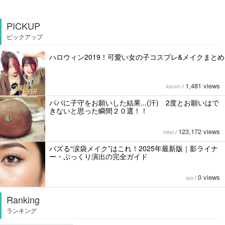
PICKUP
ピックアップ
ハロウィン2019！可愛い女の子コスプレ&メイクまとめ
1,481 views
kanon
/
パパに子守をお願いした結果...(汗) 2度とお願いはで
きないと思った瞬間２０選！！
123,172 views
mirai
/
バズる“涙袋メイク”はこれ！2025年最新版｜影ライナ
ー・ぷっくり演出の完全ガイド
0 views
sss
/
Ranking
ランキング