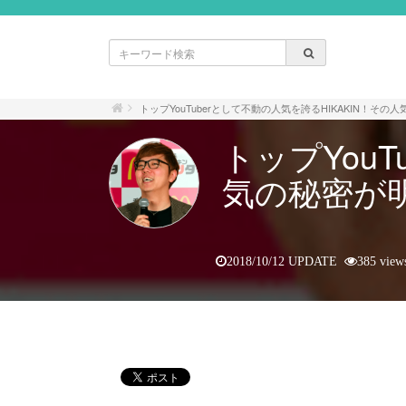
トップYouTuberとして不動の人気を誇るHIKAKIN！そ
トップYouT
気の秘密が
2018/10/12 UPDATE
385 view