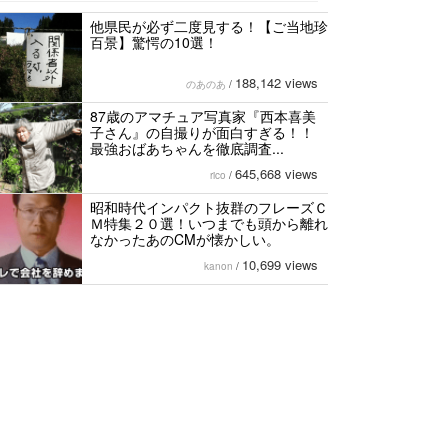
他県民が必ず二度見する！【ご当地珍
百景】驚愕の10選！
188,142 views
のあのあ
/
87歳のアマチュア写真家『西本喜美
子さん』の自撮りが面白すぎる！！
最強おばあちゃんを徹底調査...
645,668 views
rico
/
昭和時代インパクト抜群のフレーズＣ
Ｍ特集２０選！いつまでも頭から離れ
なかったあのCMが懐かしい。
10,699 views
kanon
/