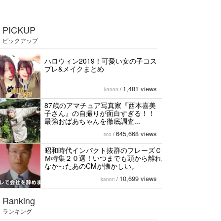
PICKUP
ピックアップ
ハロウィン2019！可愛い女の子コス
プレ&メイクまとめ
1,481 views
kanon
/
87歳のアマチュア写真家『西本喜美
子さん』の自撮りが面白すぎる！！
最強おばあちゃんを徹底調査...
645,668 views
rico
/
昭和時代インパクト抜群のフレーズＣ
Ｍ特集２０選！いつまでも頭から離れ
なかったあのCMが懐かしい。
10,699 views
kanon
/
Ranking
ランキング