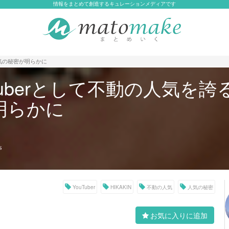
情報をまとめて創造するキュレーションメディアです
の人気の秘密が明らかに
uberとして不動の人気を誇る
明らかに
s
YouTuber
HIKAKIN
不動の人気
人気の秘密
お気に入りに追加