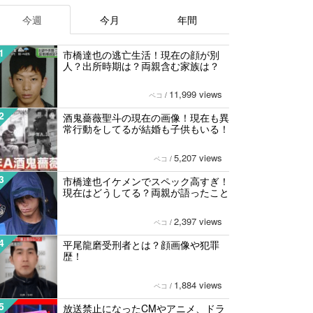
今週
今月
年間
1
市橋達也の逃亡生活！現在の顔が別
人？出所時期は？両親含む家族は？
11,999 views
ペコ
/
2
酒鬼薔薇聖斗の現在の画像！現在も異
常行動をしてるが結婚も子供もいる！
5,207 views
ペコ
/
3
市橋達也イケメンでスペック高すぎ！
現在はどうしてる？両親が語ったこと
2,397 views
ペコ
/
4
平尾龍磨受刑者とは？顔画像や犯罪
歴！
1,884 views
ペコ
/
5
放送禁止になったCMやアニメ、ドラ