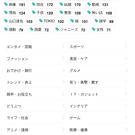
画像
現在
結婚
動画
191
172
170
131
理由
子供
整形
怖い話
124
120
109
108
山口達也
TOKIO
猫
雑学
103
102
101
89
感動
熱愛
ジャニーズ
女性
79
72
72
71
エンタメ・芸能
スポーツ
ファッション
美容・ケア
おでかけ・旅行
グルメ
トレンド・炎上
笑う・衝撃・癒す
雑学・お役立ち
ＩＴ・ガジェット
どうぶつ
インテリア
ライフ・社会
ゲーム
アニメ・漫画
医療・健康