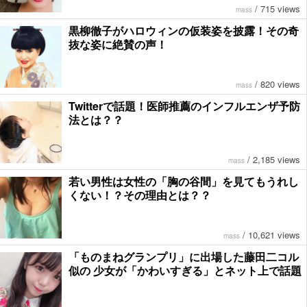
/
715 views
mass
黒柳徹子がハロウィンの仮装姿を披露！その奇
抜な姿に絶賛の声！
/
820 views
mass
Twitterで話題！医師推薦のインフルエンザ予防
法とは？？
/
2,185 views
mass
若い男性は女性の「胸の谷間」を見てもうれし
くない！？その理由とは？？
/
10,621 views
mass
「ものまねグランプリ」に出場した藤田二コル
似の 少女が「かわいすぎる」とネット上で話題