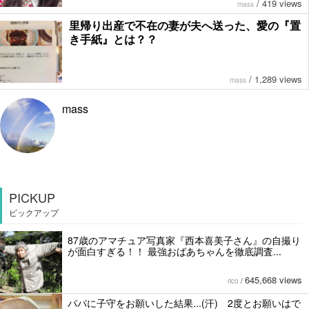
/
419 views
mass
里帰り出産で不在の妻が夫へ送った、愛の『置
き手紙』とは？？
/
1,289 views
mass
mass
PICKUP
ピックアップ
87歳のアマチュア写真家『西本喜美子さん』の自撮り
が面白すぎる！！ 最強おばあちゃんを徹底調査...
645,668 views
rico
/
パパに子守をお願いした結果...(汗) 2度とお願いはで