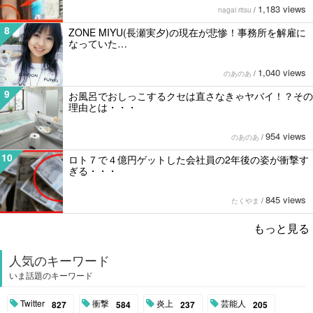
1,183 views
nagai ritsu
/
8
ZONE MIYU(長瀬実夕)の現在が悲惨！事務所を解雇に
なっていた…
1,040 views
のあのあ
/
9
お風呂でおしっこするクセは直さなきゃヤバイ！？その
理由とは・・・
954 views
のあのあ
/
10
ロト７で４億円ゲットした会社員の2年後の姿が衝撃す
ぎる・・・
845 views
たくやま
/
もっと見る
人気のキーワード
いま話題のキーワード
Twitter
衝撃
炎上
芸能人
827
584
237
205