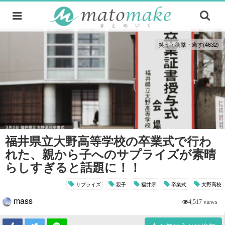
笑う・衝撃・癒す(4632)
福井県立大野高等学校の卒業式で行わ
れた、親から子へのサプライズが素晴
らしすぎると話題に！！
サプライズ
親子
福井県
卒業式
大野高校
mass
4,517 views