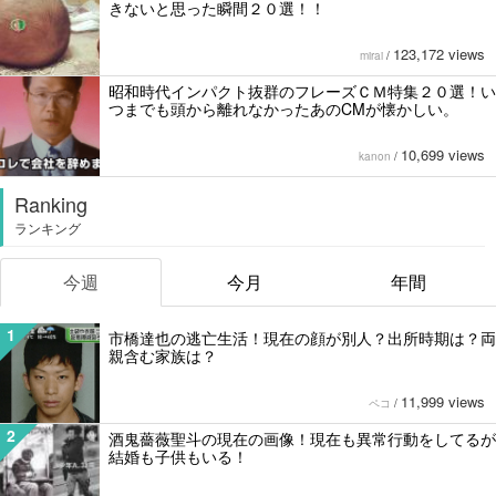
きないと思った瞬間２０選！！
123,172 views
mirai
/
昭和時代インパクト抜群のフレーズＣＭ特集２０選！い
つまでも頭から離れなかったあのCMが懐かしい。
10,699 views
kanon
/
Ranking
ランキング
今週
今月
年間
1
市橋達也の逃亡生活！現在の顔が別人？出所時期は？両
親含む家族は？
11,999 views
ペコ
/
2
酒鬼薔薇聖斗の現在の画像！現在も異常行動をしてるが
結婚も子供もいる！