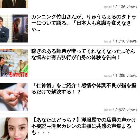
/
2,136 views
mass
カンニング竹山さんが、りゅうちぇるのタトゥ
ーについて語る。「日本人も意識を変えなき
ゃ...
/
1,716 views
mass
稼ぎのある師弟が奢ってくれなくなった...そん
な悩みに有吉弘行が自身の体験を告白！
/
1,209 views
mass
「仁神術」をご紹介！感情や体調不良が指を握
るだけで解決する！？
/
2,623 views
mass
【あなたはどっち？】洋服屋での店員の声かけ
不要説→滝沢カレンの主張に共感の声集まる
も・・・