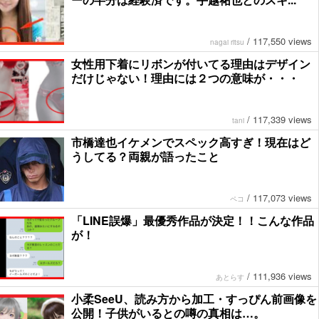
/
117,550 views
nagai ritsu
女性用下着にリボンが付いてる理由はデザイン
だけじゃない！理由には２つの意味が・・・
/
117,339 views
tani
市橋達也イケメンでスペック高すぎ！現在はど
うしてる？両親が語ったこと
/
117,073 views
ペコ
「LINE誤爆」最優秀作品が決定！！こんな作品
が！
/
111,936 views
あとらす
小柔SeeU、読み方から加工・すっぴん前画像を
公開！子供がいるとの噂の真相は…。