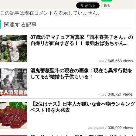
この記事は現在コメントを表示していません。
関連する記事
87歳のアマチュア写真家『西本喜美子さん』の
自撮りが面白すぎる！！ 最強おばあちゃん...
/
645,668 views
rico
酒鬼薔薇聖斗の現在の画像！現在も異常行動を
してるが結婚も子供もいる！
/
348,721 views
ペコ
【2位はナス】日本人が嫌いな食べ物ランキング
ベスト10を大発表
/
339,002 views
yuzupiyowo