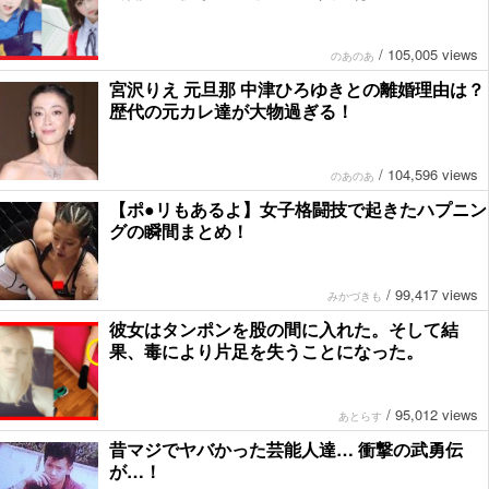
/
105,005 views
のあのあ
宮沢りえ 元旦那 中津ひろゆきとの離婚理由は？
歴代の元カレ達が大物過ぎる！
/
104,596 views
のあのあ
【ポ●リもあるよ】女子格闘技で起きたハプニン
グの瞬間まとめ！
/
99,417 views
みかづきも
彼女はタンポンを股の間に入れた。そして結
果、毒により片足を失うことになった。
/
95,012 views
あとらす
昔マジでヤバかった芸能人達… 衝撃の武勇伝
が…！