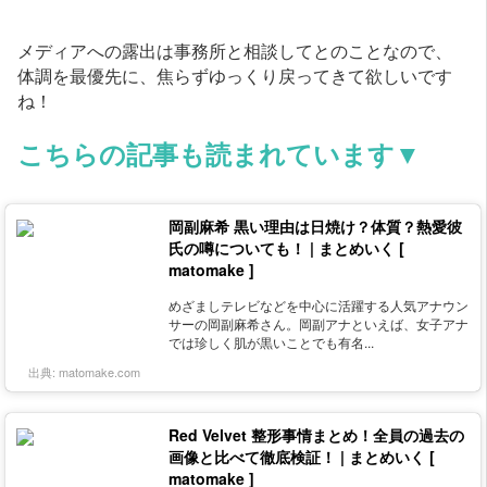
メディアへの露出は事務所と相談してとのことなので、
体調を最優先に、焦らずゆっくり戻ってきて欲しいです
ね！
こちらの記事も読まれています▼
岡副麻希 黒い理由は日焼け？体質？熱愛彼
氏の噂についても！ | まとめいく [
matomake ]
めざましテレビなどを中心に活躍する人気アナウン
サーの岡副麻希さん。岡副アナといえば、女子アナ
では珍しく肌が黒いことでも有名...
出典:
matomake.com
Red Velvet 整形事情まとめ！全員の過去の
画像と比べて徹底検証！ | まとめいく [
matomake ]