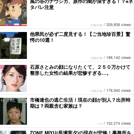
風の谷のナウシカ、原作の闇が深すぎる！？※ネ
タバレ注意
/
329,838 views
のあのあ
他県民が必ず二度見する！【ご当地珍百景】驚
愕の10選！
/
188,142 views
のあのあ
石原さとみの顔になりたくて、２５０万かけて
整形した女性の結果が悲惨すぎる…。
/
178,942 views
のあのあ
市橋達也の逃亡生活！現在の顔が別人？出所時
期は？両親含む家族は？
/
152,274 views
ペコ
ZONE MIYU(長瀬実夕)の現在が悲惨！事務所を