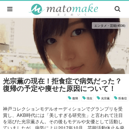
エンタメ・芸能(4536)
光宗薫の現在！拒食症で病気だった？
復帰の予定や痩せた原因について！
復帰
現在
光宗薫
拒食症
神戸コレクションモデルオーディションでグランプリを受
賞し、AKB時代には「美しすぎる研究生」と言われて注目
を浴びた光宗薫さん。その後もモデルや女優として活動し
ていましたが、病気により2017年10月、芸能活動休止を発