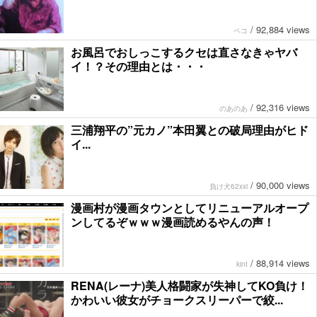
/
92,884 views
ペコ
お風呂でおしっこするクセは直さなきゃヤバ
イ！？その理由とは・・・
/
92,316 views
のあのあ
三浦翔平の”元カノ”本田翼との破局理由がヒド
イ...
/
90,000 views
負け犬62xxi
漫画村が漫画タウンとしてリニューアルオープ
ンしてるぞｗｗｗ漫画読めるやんの声！
/
88,914 views
kint
RENA(レーナ)美人格闘家が失神してKO負け！
かわいい彼女がチョークスリーパーで絞...