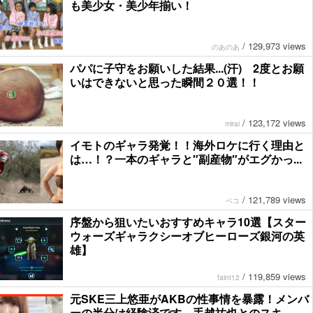
も美少女・美少年揃い！
/
129,973 views
のあのあ
パパに子守をお願いした結果...(汗) 2度とお願
いはできないと思った瞬間２０選！！
/
123,172 views
mirai
イモトのギャラ発覚！！海外ロケに行く理由と
は…！？一本のギャラと″副産物″がエグかっ...
/
121,789 views
ペコ
序盤から狙いたいおすすめキャラ10選【スター
ウォーズギャラクシーオブヒーローズ銀河の英
雄】
/
119,859 views
faint12
元SKE三上悠亜がAKBの性事情を暴露！メンバ
ーの半分は経験済です。手越祐也とのスキ...