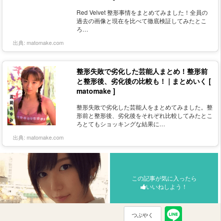
Red Velvet 整形事情をまとめてみました！全員の
過去の画像と現在を比べて徹底検証してみたとこ
ろ…
出典:
matomake.com
整形失敗で劣化した芸能人まとめ！整形前
と整形後、劣化後の比較も！ | まとめいく [
matomake ]
整形失敗で劣化した芸能人をまとめてみました。整
形前と整形後、劣化後をそれぞれ比較してみたとこ
ろとてもショッキングな結果に…
出典:
matomake.com
この記事が気に入ったら
いいねしよう！
つぶやく