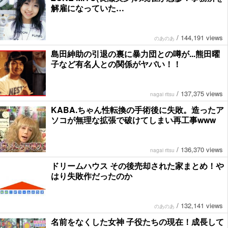
解雇になっていた…
/
144,191 views
のあのあ
島田紳助の引退の裏に暴力団との噂が...熊田曜
子など有名人との関係がヤバい！！
/
137,375 views
nagai ritsu
KABA.ちゃん性転換の手術後に失敗。造ったア
ソコが無理な拡張で破けてしまい再工事www
/
136,370 views
nagai ritsu
ドリームハウス その後売却された家まとめ！や
はり失敗作だったのか
/
132,141 views
のあのあ
名前をなくした女神 子役たちの現在！成長して