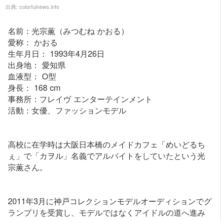
出典:
colorfulnews.info
名前：光宗薫（みつむね かおる）
愛称： かおる
生年月日： 1993年4月26日
出身地： 愛知県
血液型： O型
身長： 168 cm
事務所：フレイヴ エンターテインメント
活動：女優、ファッションモデル
高校に在学時は大阪日本橋のメイドカフェ「めいどるち
ぇ」で「カヲル」名義でアルバイトをしていたという光
宗薫さん。
2011年3月に神戸コレクションモデルオーディションでグ
ランプリを受賞し、モデルではなくアイドルの道へ進み