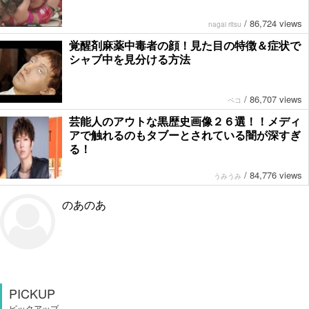
/
86,724 views
nagai ritsu
覚醒剤麻薬中毒者の顔！見た目の特徴＆症状で
シャブ中を見分ける方法
/
86,707 views
ペコ
芸能人のアウトな黒歴史画像２６選！！メディ
アで触れるのもタブーとされている闇が深すぎ
る！
/
84,776 views
うみうみ
のあのあ
PICKUP
ピックアップ