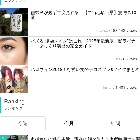
他県民が必ず二度見する！【ご当地珍百景】驚愕の10
選！
188,142 views
のあのあ
/
バズる“涙袋メイク”はこれ！2025年最新版｜影ライナ
ー・ぷっくり演出の完全ガイド
0 views
sss
/
ハロウィン2019！可愛い女の子コスプレ&メイクまとめ
1,481 views
kanon
/
Ranking
ランキング
今週
今月
年間
1
市橋達也の逃亡生活！現在の顔が別人？出所時期は？両