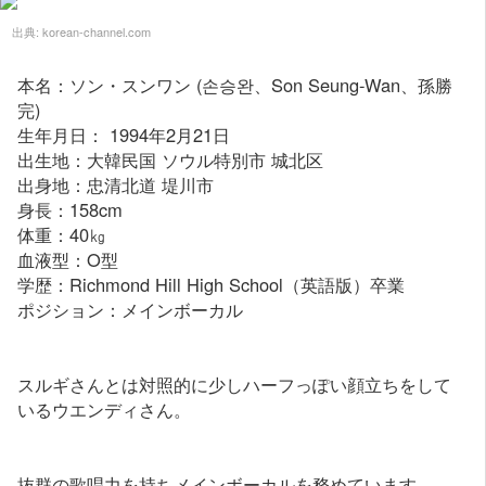
出典:
korean-channel.com
本名：ソン・スンワン (손승완、Son Seung-Wan、孫勝
完)
生年月日： 1994年2月21日
出生地：大韓民国 ソウル特別市 城北区
出身地：忠清北道 堤川市
身長：158cm
体重：40㎏
血液型：O型
学歴：Richmond Hill High School（英語版）卒業
ポジション：メインボーカル
スルギさんとは対照的に少しハーフっぽい顔立ちをして
いるウエンディさん。
抜群の歌唱力を持ちメインボーカルを務めています。