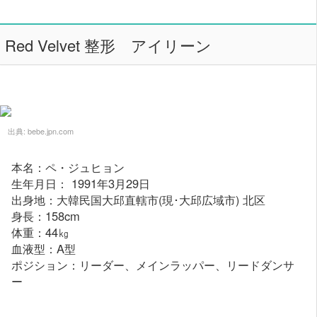
Red Velvet 整形 アイリーン
出典:
bebe.jpn.com
本名：ペ・ジュヒョン
生年月日： 1991年3月29日
出身地：大韓民国大邱直轄市(現･大邱広域市) 北区
身長：158cm
体重：44㎏
血液型：A型
ポジション：リーダー、メインラッパー、リードダンサ
ー