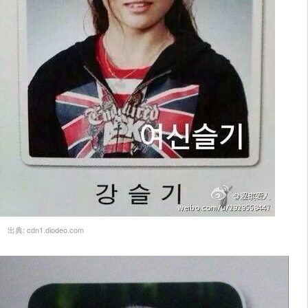
出典:
cdn1.diodeo.com