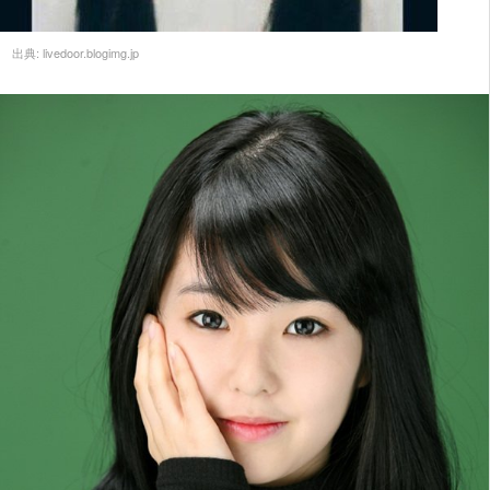
出典:
livedoor.blogimg.jp