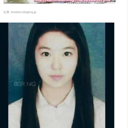
出典:
livedoor.blogimg.jp