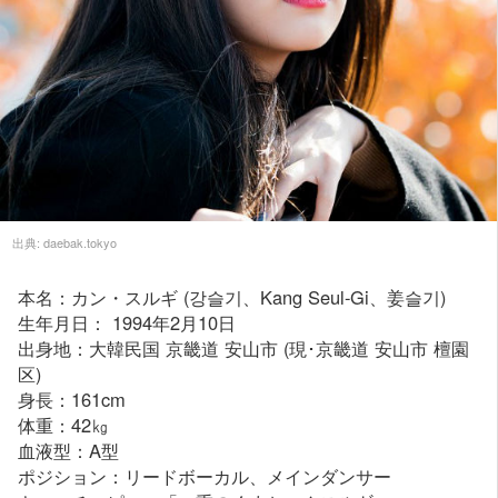
出典:
daebak.tokyo
本名：カン・スルギ (강슬기、Kang Seul-Gi、姜슬기)
生年月日： 1994年2月10日
出身地：大韓民国 京畿道 安山市 (現･京畿道 安山市 檀園
区)
身長：161cm
体重：42㎏
血液型：A型
ポジション：リードボーカル、メインダンサー