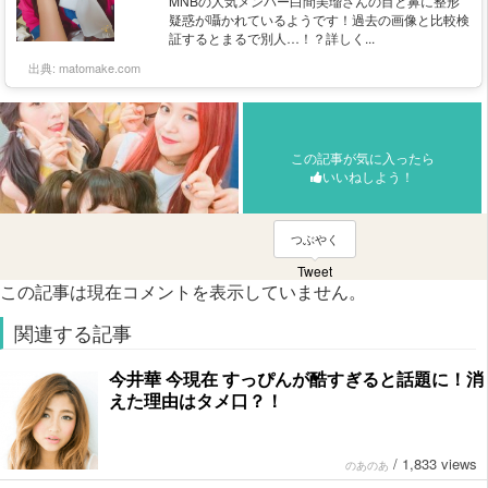
MNBの人気メンバー白間美瑠さんの目と鼻に整形
疑惑が囁かれているようです！過去の画像と比較検
証するとまるで別人…！？詳しく...
出典:
matomake.com
この記事が気に入ったら
いいねしよう！
つぶやく
Tweet
この記事は現在コメントを表示していません。
関連する記事
今井華 今現在 すっぴんが酷すぎると話題に！消
えた理由はタメ口？！
/
1,833 views
のあのあ