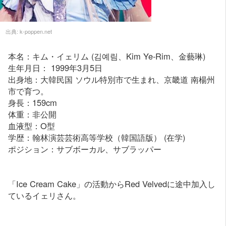
出典:
k-poppen.net
本名：キム・イェリム (김예림、Kim Ye-Rim、金藝琳)
生年月日： 1999年3月5日
出身地：大韓民国 ソウル特別市で生まれ、京畿道 南楊州
市で育つ。
身長：159cm
体重：非公開
血液型：O型
学歴：翰林演芸芸術高等学校（韓国語版） (在学)
ポジション：サブボーカル、サブラッパー
「Ice Cream Cake」の活動からRed Velvedに途中加入し
ているイェリさん。