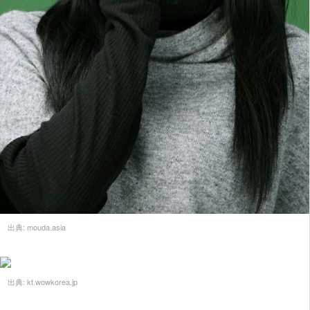
出典:
mouda.asia
出典:
kt.wowkorea.jp