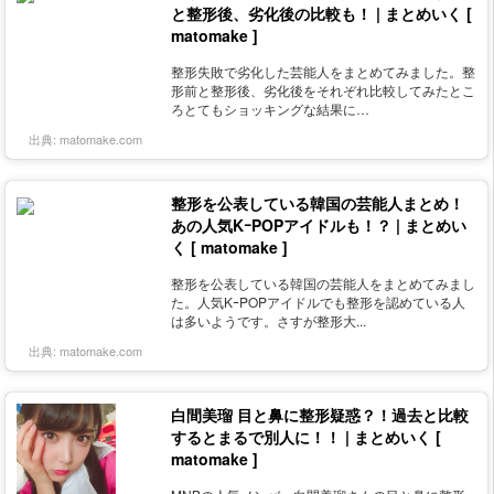
と整形後、劣化後の比較も！ | まとめいく [
matomake ]
整形失敗で劣化した芸能人をまとめてみました。整
形前と整形後、劣化後をそれぞれ比較してみたとこ
ろとてもショッキングな結果に…
出典:
matomake.com
整形を公表している韓国の芸能人まとめ！
あの人気KｰPOPアイドルも！？ | まとめい
く [ matomake ]
整形を公表している韓国の芸能人をまとめてみまし
た。人気KｰPOPアイドルでも整形を認めている人
は多いようです。さすが整形大...
出典:
matomake.com
白間美瑠 目と鼻に整形疑惑？！過去と比較
するとまるで別人に！！ | まとめいく [
matomake ]