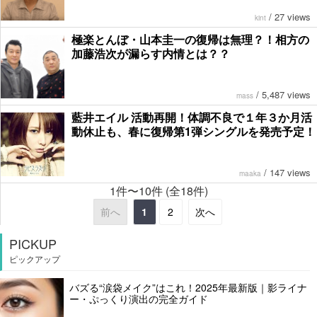
/
27 views
kint
極楽とんぼ・山本圭一の復帰は無理？！相方の
加藤浩次が漏らす内情とは？？
/
5,487 views
mass
藍井エイル 活動再開！体調不良で１年３か月活
動休止も、春に復帰第1弾シングルを発売予定！
/
147 views
maaka
1件〜10件 (全18件)
前へ
1
2
次へ
PICKUP
ピックアップ
バズる“涙袋メイク”はこれ！2025年最新版｜影ライナ
ー・ぷっくり演出の完全ガイド