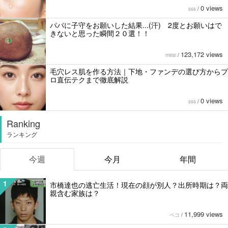
0 views
sss
/
パパに子守をお願いした結果...(汗) 2度とお願いはで
きないと思った瞬間２０選！！
123,172 views
mirai
/
毛穴レス肌を作る方法｜下地・ファンデの選び方からプ
ロ直伝テクまで徹底解説
0 views
sss
/
Ranking
ランキング
今週
今月
年間
1
市橋達也の逃亡生活！現在の顔が別人？出所時期は？両
親含む家族は？
11,999 views
ペコ
/