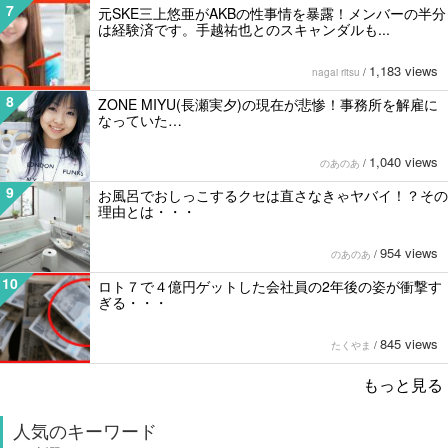
7
元SKE三上悠亜がAKBの性事情を暴露！メンバーの半分
は経験済です。手越祐也とのスキャンダルも...
1,183 views
nagai ritsu
/
8
ZONE MIYU(長瀬実夕)の現在が悲惨！事務所を解雇に
なっていた…
1,040 views
のあのあ
/
9
お風呂でおしっこするクセは直さなきゃヤバイ！？その
理由とは・・・
954 views
のあのあ
/
10
ロト７で４億円ゲットした会社員の2年後の姿が衝撃す
ぎる・・・
845 views
たくやま
/
もっと見る
人気のキーワード