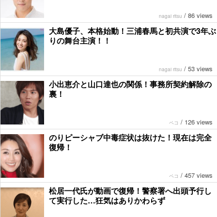
/
86 views
nagai ritsu
大島優子、本格始動！三浦春馬と初共演で3年ぶ
りの舞台主演！！
/
53 views
nagai ritsu
小出恵介と山口達也の関係！事務所契約解除の
裏！
/
126 views
ペコ
のりピーシャブ中毒症状は抜けた！現在は完全
復帰！
/
457 views
ペコ
松居一代氏が動画で復帰！警察署へ出頭予行し
て実行した…狂気はありかわらず