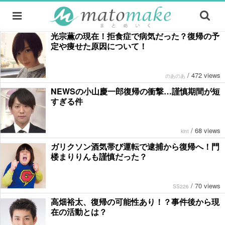
光宗薫の現在！拒食症で病気だった？復帰の予
定や痩せた原因について！
/
472 views
のあのあ
NEWSの小山慶一郎復帰の衝撃…謹慎期間が短
すぎる件
/
68 views
kint
ガリクソン酒気帯び運転で逮捕から復帰へ！門
楼まりりんも謹慎だった？
/
70 views
SS226
高畑裕太、復帰の可能性あり！？事件後から現
在の活動とは？