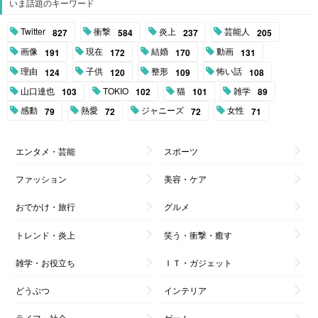
いま話題のキーワード
Twitter
衝撃
炎上
芸能人
827
584
237
205
画像
現在
結婚
動画
191
172
170
131
理由
子供
整形
怖い話
124
120
109
108
山口達也
TOKIO
猫
雑学
103
102
101
89
感動
熱愛
ジャニーズ
女性
79
72
72
71
エンタメ・芸能
スポーツ
ファッション
美容・ケア
おでかけ・旅行
グルメ
トレンド・炎上
笑う・衝撃・癒す
雑学・お役立ち
ＩＴ・ガジェット
どうぶつ
インテリア
ライフ・社会
ゲーム