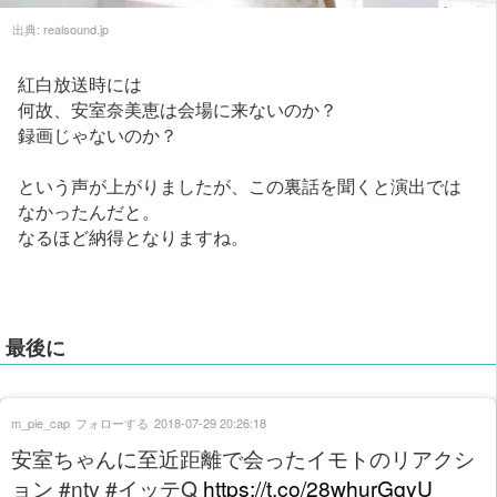
出典:
realsound.jp
紅白放送時には
何故、安室奈美恵は会場に来ないのか？
録画じゃないのか？
という声が上がりましたが、この裏話を聞くと演出では
なかったんだと。
なるほど納得となりますね。
最後に
m_pie_cap
フォローする
2018-07-29 20:26:18
安室ちゃんに至近距離で会ったイモトのリアクシ
ョン #ntv #イッテQ
https://t.co/28whurGqyU