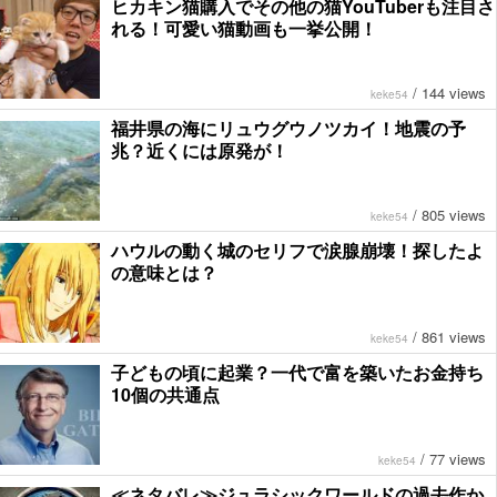
ヒカキン猫購入でその他の猫YouTuberも注目さ
れる！可愛い猫動画も一挙公開！
/
144 views
keke54
福井県の海にリュウグウノツカイ！地震の予
兆？近くには原発が！
/
805 views
keke54
ハウルの動く城のセリフで涙腺崩壊！探したよ
の意味とは？
/
861 views
keke54
子どもの頃に起業？一代で富を築いたお金持ち
10個の共通点
/
77 views
keke54
≪ネタバレ≫ジュラシックワールドの過去作か