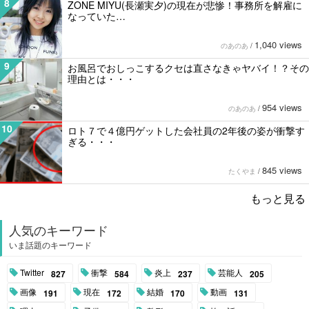
8
ZONE MIYU(長瀬実夕)の現在が悲惨！事務所を解雇に
なっていた…
1,040 views
のあのあ
/
9
お風呂でおしっこするクセは直さなきゃヤバイ！？その
理由とは・・・
954 views
のあのあ
/
10
ロト７で４億円ゲットした会社員の2年後の姿が衝撃す
ぎる・・・
845 views
たくやま
/
もっと見る
人気のキーワード
いま話題のキーワード
Twitter
衝撃
炎上
芸能人
827
584
237
205
画像
現在
結婚
動画
191
172
170
131