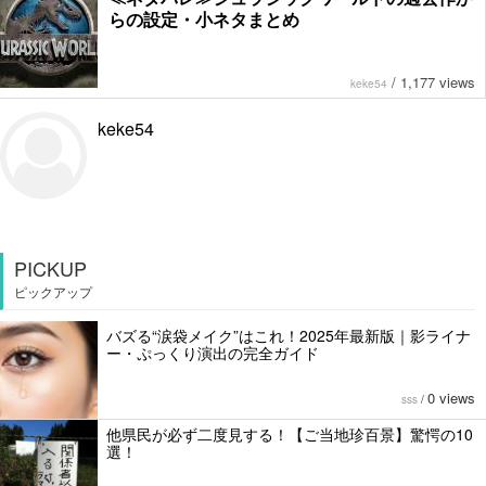
らの設定・小ネタまとめ
/
1,177 views
keke54
keke54
PICKUP
ピックアップ
バズる“涙袋メイク”はこれ！2025年最新版｜影ライナ
ー・ぷっくり演出の完全ガイド
0 views
sss
/
他県民が必ず二度見する！【ご当地珍百景】驚愕の10
選！