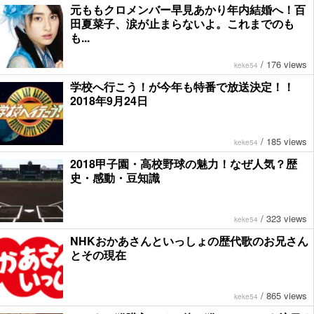
元ももクロメンバー早見あかり年内結婚へ！百
田夏菜子、涙が止まらないよ。これまでのも
も...
/
176 views
keke54
学校へ行こう！が今年も特番で放送決定！！
2018年9月24日
/
185 views
keke54
2018甲子園・高校野球の魅力！なぜ人気？歴
史・感動・豆知識
/
323 views
keke54
NHKおかあさんといっしょの歴代歌のお兄さん
とその現在
/
865 views
keke54