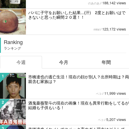
188,142 views
のあのあ
/
パパに子守をお願いした結果...(汗) 2度とお願いはで
きないと思った瞬間２０選！！
123,172 views
mirai
/
Ranking
ランキング
今週
今月
年間
1
市橋達也の逃亡生活！現在の顔が別人？出所時期は？両
親含む家族は？
11,999 views
ペコ
/
2
酒鬼薔薇聖斗の現在の画像！現在も異常行動をしてるが
結婚も子供もいる！
5,207 views
ペコ
/
3
市橋達也イケメンでスペック高すぎ！現在はどうして