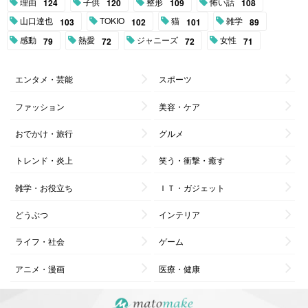
理由
子供
整形
怖い話
124
120
109
108
山口達也
TOKIO
猫
雑学
103
102
101
89
感動
熱愛
ジャニーズ
女性
79
72
72
71
エンタメ・芸能
スポーツ
ファッション
美容・ケア
おでかけ・旅行
グルメ
トレンド・炎上
笑う・衝撃・癒す
雑学・お役立ち
ＩＴ・ガジェット
どうぶつ
インテリア
ライフ・社会
ゲーム
アニメ・漫画
医療・健康