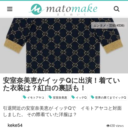
エンタメ・芸能(4536)
安室奈美恵がイッテQに出演！着てい
た衣装は？紅白の裏話も！
イモトアヤコ
安室奈美恵
イッテQ
世界の果てまでイッテQ
引退間近の安室奈美恵が イッテQで イモトアヤコと対面
しました。 その際着ていた洋服は？
keke54
430 views