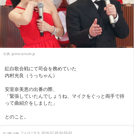
出典:
jprime.ismcdn.jp
紅白歌合戦にて司会を務めていた
内村光良（うっちゃん）
安室奈美恵の出番の際、
「緊張していたんでしょうね、マイクをぐっと両手で持
って曲紹介をしました」
とのこと。
m_pie_cap
フォローする
2018-07-29 20:53:23