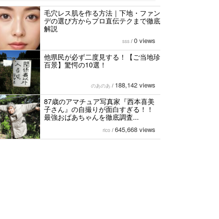
毛穴レス肌を作る方法｜下地・ファン
デの選び方からプロ直伝テクまで徹底
解説
0 views
sss
/
他県民が必ず二度見する！【ご当地珍
百景】驚愕の10選！
188,142 views
のあのあ
/
87歳のアマチュア写真家『西本喜美
子さん』の自撮りが面白すぎる！！
最強おばあちゃんを徹底調査...
645,668 views
rico
/