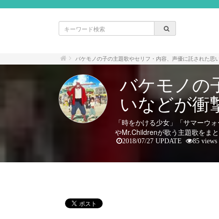
バケモノの子の主題歌やセリフ・内容、声優に託された思
バケモノの
いなどが衝
「時をかける少女」「サマーウォ
やMr.Childrenが歌う主題歌を
2018/07/27 UPDATE
85 views