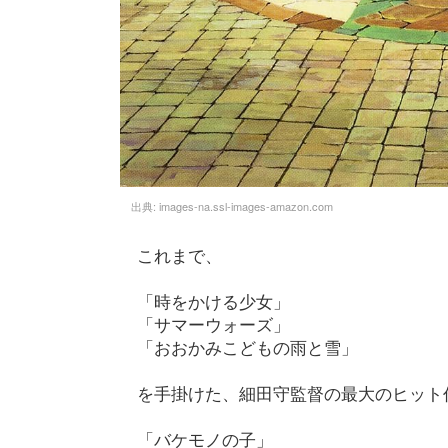
出典:
images-na.ssl-images-amazon.com
これまで、
「時をかける少女」
「サマーウォーズ」
「おおかみこどもの雨と雪」
を手掛けた、細田守監督の最大のヒット
「バケモノの子」