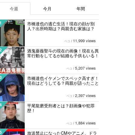
今週
今月
年間
1
市橋達也の逃亡生活！現在の顔が別
人？出所時期は？両親含む家族は？
11,999 views
ペコ
/
2
酒鬼薔薇聖斗の現在の画像！現在も異
常行動をしてるが結婚も子供もいる！
5,207 views
ペコ
/
3
市橋達也イケメンでスペック高すぎ！
現在はどうしてる？両親が語ったこと
2,397 views
ペコ
/
4
平尾龍磨受刑者とは？顔画像や犯罪
歴！
1,884 views
ペコ
/
5
放送禁止になったCMやアニメ、ドラ