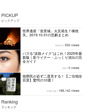
PICKUP
ピックアップ
世界遺産「首里城」火災発生７棟焼
失。2019.10.31の悲劇まとめ
553 views
kanon
/
バズる“涙袋メイク”はこれ！2025年最
新版｜影ライナー・ぷっくり演出の完
全ガイド
0 views
sss
/
他県民が必ず二度見する！【ご当地珍
百景】驚愕の10選！
188,142 views
のあのあ
/
Ranking
ランキング