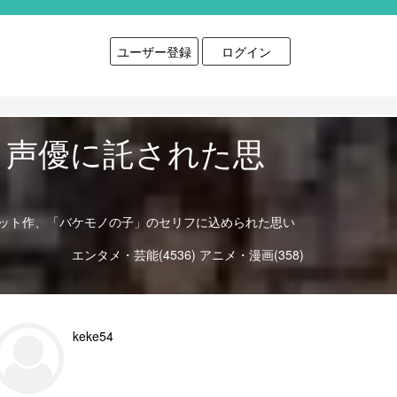
ユーザー登録
ログイン
、声優に託された思
ット作、「バケモノの子」のセリフに込められた思い
エンタメ・芸能(4536)
アニメ・漫画(358)
keke54