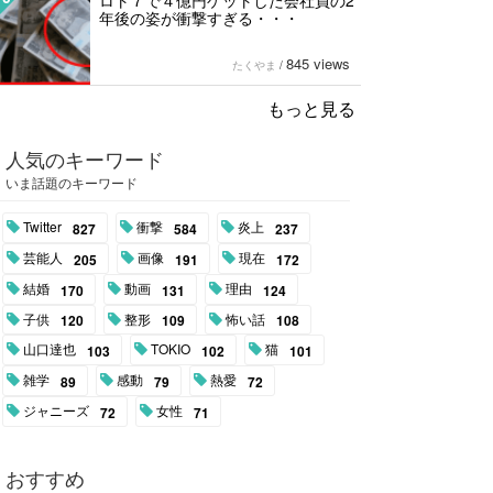
ロト７で４億円ゲットした会社員の2
年後の姿が衝撃すぎる・・・
845 views
たくやま
/
もっと見る
人気のキーワード
いま話題のキーワード
Twitter
衝撃
炎上
827
584
237
芸能人
画像
現在
205
191
172
結婚
動画
理由
170
131
124
子供
整形
怖い話
120
109
108
山口達也
TOKIO
猫
103
102
101
雑学
感動
熱愛
89
79
72
ジャニーズ
女性
72
71
おすすめ