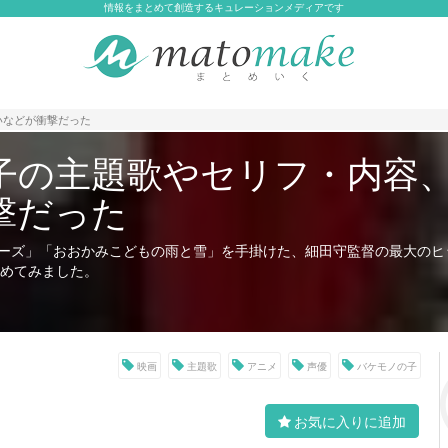
情報をまとめて創造するキュレーションメディアです
いなどが衝撃だった
子の主題歌やセリフ・内容
撃だった
ーズ」「おおかみこどもの雨と雪」を手掛けた、細田守監督の最大のヒ
まとめてみました。
映画
主題歌
アニメ
声優
バケモノの子
お気に入りに追加