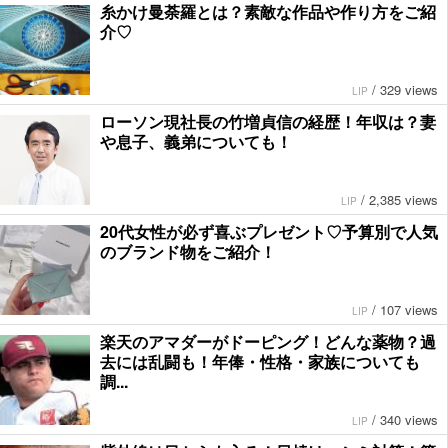
糸かけ曼荼羅とは？素敵な作品や作り方をご紹
介♡
/
329 views
LIP
ローソン現社長の竹増貞信の経歴！年収は？妻
や息子、義弟についても！
/
2,385 views
LIP
20代女性が必ず喜ぶプレゼント♡予算別で人気
のブランド物をご紹介！
/
107 views
LIP
楽天のアマダーがドーピング！どんな薬物？過
去には乱闘も！年俸・性格・家族についても
調...
/
340 views
LIP