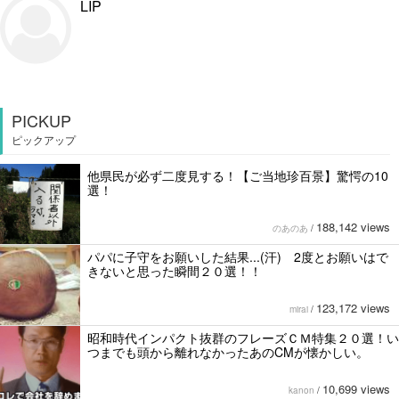
LIP
PICKUP
ピックアップ
他県民が必ず二度見する！【ご当地珍百景】驚愕の10
選！
188,142 views
のあのあ
/
パパに子守をお願いした結果...(汗) 2度とお願いはで
きないと思った瞬間２０選！！
123,172 views
mirai
/
昭和時代インパクト抜群のフレーズＣＭ特集２０選！い
つまでも頭から離れなかったあのCMが懐かしい。
10,699 views
kanon
/