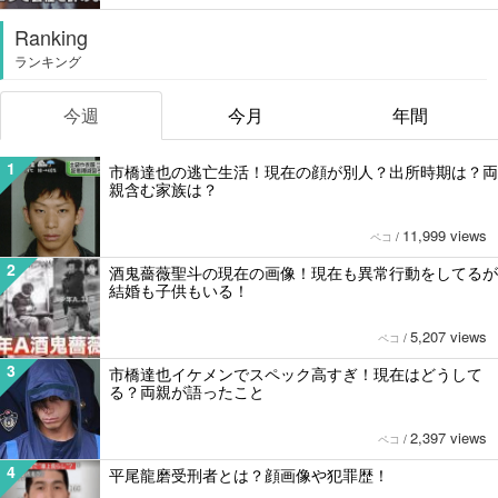
Ranking
ランキング
今週
今月
年間
1
市橋達也の逃亡生活！現在の顔が別人？出所時期は？両
親含む家族は？
11,999 views
ペコ
/
2
酒鬼薔薇聖斗の現在の画像！現在も異常行動をしてるが
結婚も子供もいる！
5,207 views
ペコ
/
3
市橋達也イケメンでスペック高すぎ！現在はどうして
る？両親が語ったこと
2,397 views
ペコ
/
4
平尾龍磨受刑者とは？顔画像や犯罪歴！