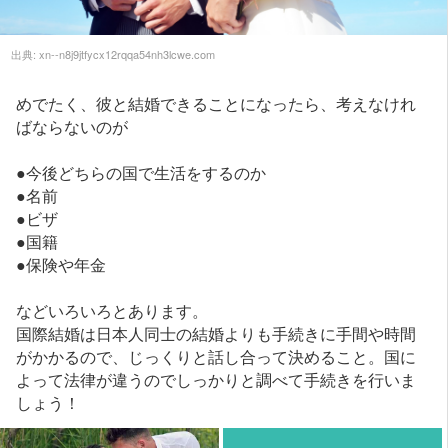
出典:
xn--n8j9jtfycx12rqqa54nh3lcwe.com
めでたく、彼と結婚できることになったら、考えなけれ
ばならないのが
●今後どちらの国で生活をするのか
●名前
●ビザ
●国籍
●保険や年金
などいろいろとあります。
国際結婚は日本人同士の結婚よりも手続きに手間や時間
がかかるので、じっくりと話し合って決めること。国に
よって法律が違うのでしっかりと調べて手続きを行いま
しょう！