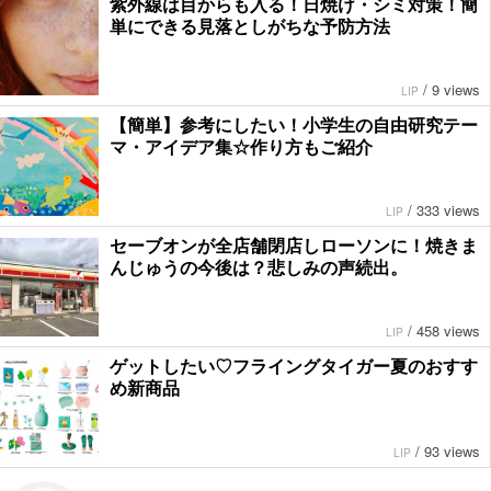
紫外線は目からも入る！日焼け・シミ対策！簡
単にできる見落としがちな予防方法
/
9 views
LIP
【簡単】参考にしたい！小学生の自由研究テー
マ・アイデア集☆作り方もご紹介
/
333 views
LIP
セーブオンが全店舗閉店しローソンに！焼きま
んじゅうの今後は？悲しみの声続出。
/
458 views
LIP
ゲットしたい♡フライングタイガー夏のおすす
め新商品
/
93 views
LIP