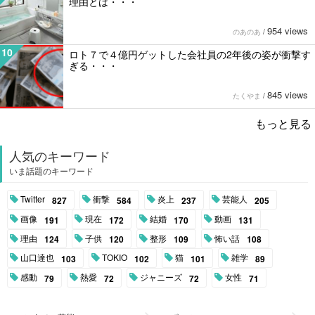
理由とは・・・
954 views
のあのあ
/
10
ロト７で４億円ゲットした会社員の2年後の姿が衝撃す
ぎる・・・
845 views
たくやま
/
もっと見る
人気のキーワード
いま話題のキーワード
Twitter
衝撃
炎上
芸能人
827
584
237
205
画像
現在
結婚
動画
191
172
170
131
理由
子供
整形
怖い話
124
120
109
108
山口達也
TOKIO
猫
雑学
103
102
101
89
感動
熱愛
ジャニーズ
女性
79
72
72
71