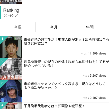
Ranking
ランキング
今週
今月
年間
1
市橋達也の逃亡生活！現在の顔が別人？出所時期は？両
親含む家族は？
11,999 views
ペコ
/
2
酒鬼薔薇聖斗の現在の画像！現在も異常行動をしてるが
結婚も子供もいる！
5,207 views
ペコ
/
3
市橋達也イケメンでスペック高すぎ！現在はどうして
る？両親が語ったこと
2,397 views
ペコ
/
4
平尾龍磨受刑者とは？顔画像や犯罪歴！