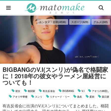
エンタメ・芸能(4536)
スポーツ(629)
グルメ(245)
BIGBANGのV.I(スンリ)が偽名で格闘家
に！2018年の彼女やラーメン屋経営に
ついても！
彼女
格闘家
有吉反省会
BIGBANG
V.I
アオリの神隠し
アオリ中華楼
スンリ
リチャード・リー
偽名
柔術
親日家
有吉反省会に出演のV.I(スンリ)についてまとめました。格闘