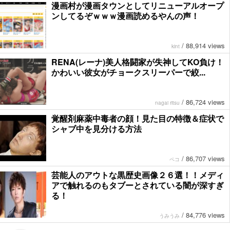
漫画村が漫画タウンとしてリニューアルオープ
ンしてるぞｗｗｗ漫画読めるやんの声！
/
88,914 views
kint
RENA(レーナ)美人格闘家が失神してKO負け！
かわいい彼女がチョークスリーパーで絞...
/
86,724 views
nagai ritsu
覚醒剤麻薬中毒者の顔！見た目の特徴＆症状で
シャブ中を見分ける方法
/
86,707 views
ペコ
芸能人のアウトな黒歴史画像２６選！！メディ
アで触れるのもタブーとされている闇が深すぎ
る！
/
84,776 views
うみうみ