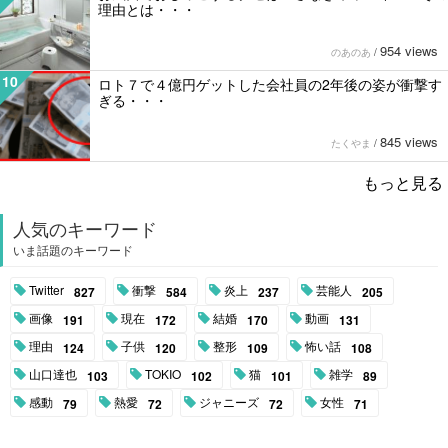
理由とは・・・
954 views
のあのあ
/
10
ロト７で４億円ゲットした会社員の2年後の姿が衝撃す
ぎる・・・
845 views
たくやま
/
もっと見る
人気のキーワード
いま話題のキーワード
Twitter
衝撃
炎上
芸能人
827
584
237
205
画像
現在
結婚
動画
191
172
170
131
理由
子供
整形
怖い話
124
120
109
108
山口達也
TOKIO
猫
雑学
103
102
101
89
感動
熱愛
ジャニーズ
女性
79
72
72
71