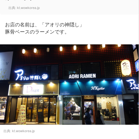
出典:
kt.wowkorea.jp
お店の名前は、「アオリの神隠し」
豚骨ベースのラーメンです。
出典:
kt.wowkorea.jp