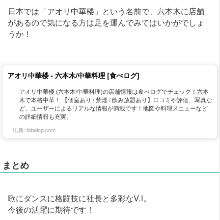
日本では「アオリ中華楼」という名前で、六本木に店舗
があるので気になる方は足を運んでみてはいかがでしょ
うか！
アオリ中華楼 - 六本木/中華料理 [食べログ]
アオリ中華楼 (六本木/中華料理)の店舗情報は食べログでチェック！六本
木で本格中華！ 【個室あり / 禁煙 / 飲み放題あり】口コミや評価、写真な
ど、ユーザーによるリアルな情報が満載です！地図や料理メニューなど
の詳細情報も充実。
出典:
tabelog.com
まとめ
歌にダンスに格闘技に社長と多彩なV.I。
今後の活躍に期待です！