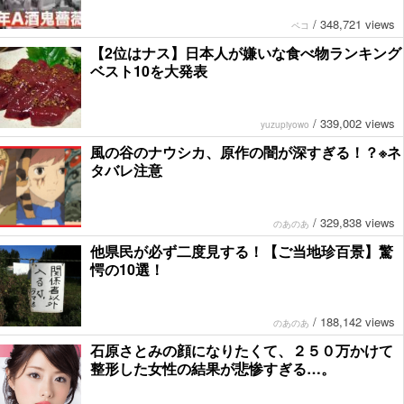
/
348,721 views
ペコ
【2位はナス】日本人が嫌いな食べ物ランキング
ベスト10を大発表
/
339,002 views
yuzupiyowo
風の谷のナウシカ、原作の闇が深すぎる！？※ネ
タバレ注意
/
329,838 views
のあのあ
他県民が必ず二度見する！【ご当地珍百景】驚
愕の10選！
/
188,142 views
のあのあ
石原さとみの顔になりたくて、２５０万かけて
整形した女性の結果が悲惨すぎる…。