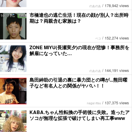
/
178,942 views
のあのあ
市橋達也の逃亡生活！現在の顔が別人？出所時
期は？両親含む家族は？
/
152,274 views
ペコ
ZONE MIYU(長瀬実夕)の現在が悲惨！事務所を
解雇になっていた…
/
144,191 views
のあのあ
島田紳助の引退の裏に暴力団との噂が...熊田曜
子など有名人との関係がヤバい！！
/
137,375 views
nagai ritsu
KABA.ちゃん性転換の手術後に失敗。造ったア
ソコが無理な拡張で破けてしまい再工事www