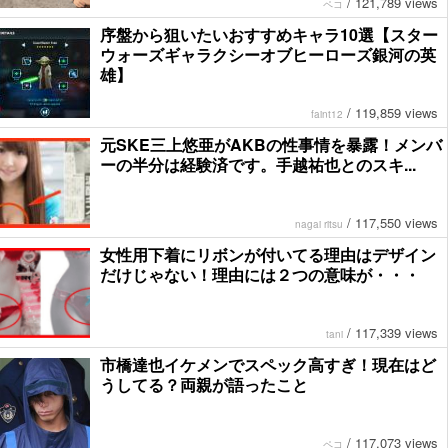
/
121,789 views
ペコ
序盤から狙いたいおすすめキャラ10選【スター
ウォーズギャラクシーオブヒーローズ銀河の英
雄】
/
119,859 views
faint12
元SKE三上悠亜がAKBの性事情を暴露！メンバ
ーの半分は経験済です。手越祐也とのスキ...
/
117,550 views
nagai ritsu
女性用下着にリボンが付いてる理由はデザイン
だけじゃない！理由には２つの意味が・・・
/
117,339 views
tani
市橋達也イケメンでスペック高すぎ！現在はど
うしてる？両親が語ったこと
/
117,073 views
ペコ