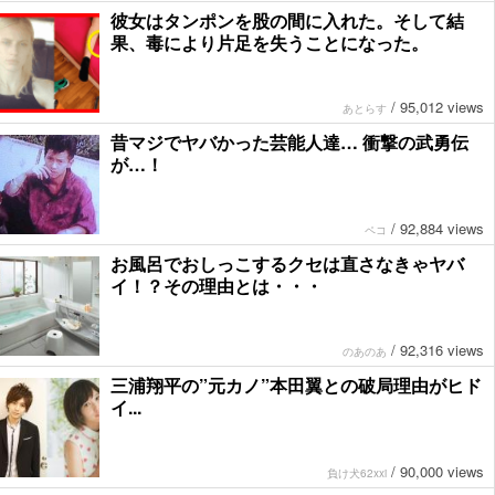
彼女はタンポンを股の間に入れた。そして結
果、毒により片足を失うことになった。
/
95,012 views
あとらす
昔マジでヤバかった芸能人達… 衝撃の武勇伝
が…！
/
92,884 views
ペコ
お風呂でおしっこするクセは直さなきゃヤバ
イ！？その理由とは・・・
/
92,316 views
のあのあ
三浦翔平の”元カノ”本田翼との破局理由がヒド
イ...
/
90,000 views
負け犬62xxi