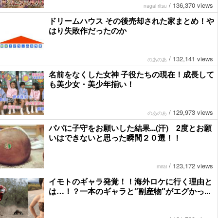
/
136,370 views
nagai ritsu
ドリームハウス その後売却された家まとめ！や
はり失敗作だったのか
/
132,141 views
のあのあ
名前をなくした女神 子役たちの現在！成長して
も美少女・美少年揃い！
/
129,973 views
のあのあ
パパに子守をお願いした結果...(汗) 2度とお願
いはできないと思った瞬間２０選！！
/
123,172 views
mirai
イモトのギャラ発覚！！海外ロケに行く理由と
は…！？一本のギャラと″副産物″がエグかっ...