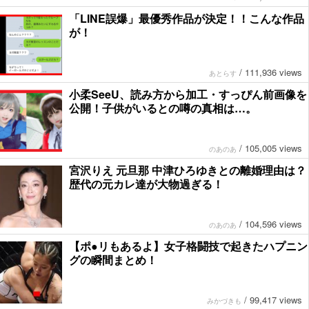
「LINE誤爆」最優秀作品が決定！！こんな作品
が！
/
111,936 views
あとらす
小柔SeeU、読み方から加工・すっぴん前画像を
公開！子供がいるとの噂の真相は…。
/
105,005 views
のあのあ
宮沢りえ 元旦那 中津ひろゆきとの離婚理由は？
歴代の元カレ達が大物過ぎる！
/
104,596 views
のあのあ
【ポ●リもあるよ】女子格闘技で起きたハプニン
グの瞬間まとめ！
/
99,417 views
みかづきも