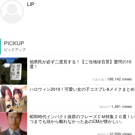
LIP
PICKUP
ピックアップ
他県民が必ず二度見する！【ご当地珍百景】驚愕の10
選！
188,142 views
のあのあ
/
ハロウィン2019！可愛い女の子コスプレ&メイクまとめ
1,481 views
kanon
/
昭和時代インパクト抜群のフレーズＣＭ特集２０選！い
つまでも頭から離れなかったあのCMが懐かしい。
10,699 views
kanon
/