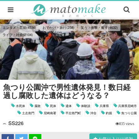
エンタメ・芸能(4536)
おでかけ・旅行(258)
笑う・衝撃・癒す(4632)
ライフ・社会(2104)
魚つり公園沖で男性遺体発見！数日経
過し腐敗した遺体はどうなる？
水死体
腐敗
死体
遺体
体験談
兵庫県
兵庫県尼崎市
土左衛門
尼崎南署
平左衛門町
沖合
釣掘
魚つり公園
SS226
835 views
お気に入りに追加