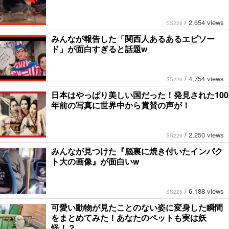
/
2,654 views
SS226
みんなが報告した「関西人あるあるエピソー
ド」が面白すぎると話題w
/
4,754 views
SS226
日本はやっぱり美しい国だった！発見された100
年前の写真に世界中から賞賛の声が！
/
2,250 views
SS226
みんなが見つけた『脳裏に焼き付いたインパク
ト大の画像』が面白いw
/
6,188 views
SS226
可愛い動物が見たことのない姿に変身した瞬間
をまとめてみた！あなたのペットも実は妖
怪！？