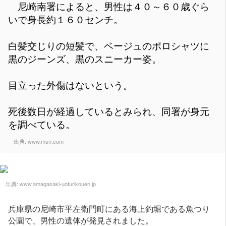
尼崎南署によると、男性は４０～６０歳ぐら
いで身長約１６０センチ。
白髪交じりの短髪で、ベージュのポロシャツに
黒のジーンズ、黒のスニーカー姿。
目立った外傷はないという。
死後数日が経過しているとみられ、同署が身元
を調べている。
出典:
www.msn.com
出典:
www.amagasaki-uoturikouen.jp
兵庫県の尼崎市平左衛門町にある海上釣堀である魚つり
公園で、男性の遺体が発見されました。