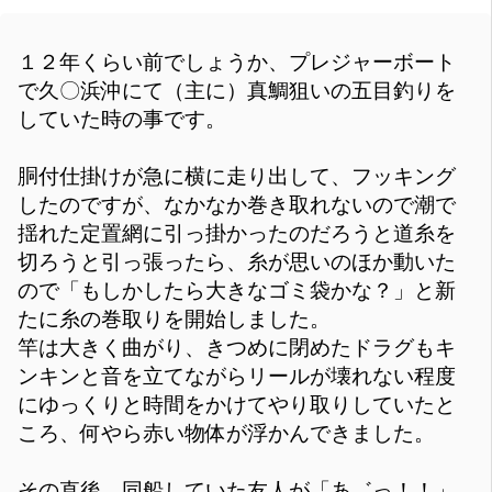
１２年くらい前でしょうか、プレジャーボート
で久〇浜沖にて（主に）真鯛狙いの五目釣りを
していた時の事です。
胴付仕掛けが急に横に走り出して、フッキング
したのですが、なかなか巻き取れないので潮で
揺れた定置網に引っ掛かったのだろうと道糸を
切ろうと引っ張ったら、糸が思いのほか動いた
ので「もしかしたら大きなゴミ袋かな？」と新
たに糸の巻取りを開始しました。
竿は大きく曲がり、きつめに閉めたドラグもキ
ンキンと音を立てながらリールが壊れない程度
にゆっくりと時間をかけてやり取りしていたと
ころ、何やら赤い物体が浮かんできました。
その直後、同船していた友人が「あ゛っ！！」