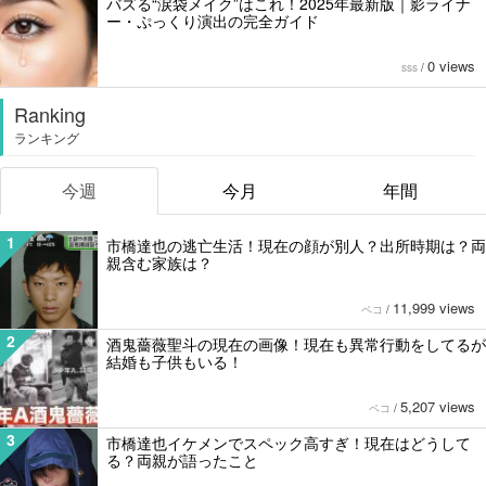
バズる“涙袋メイク”はこれ！2025年最新版｜影ライナ
ー・ぷっくり演出の完全ガイド
0 views
sss
/
Ranking
ランキング
今週
今月
年間
1
市橋達也の逃亡生活！現在の顔が別人？出所時期は？両
親含む家族は？
11,999 views
ペコ
/
2
酒鬼薔薇聖斗の現在の画像！現在も異常行動をしてるが
結婚も子供もいる！
5,207 views
ペコ
/
3
市橋達也イケメンでスペック高すぎ！現在はどうして
る？両親が語ったこと