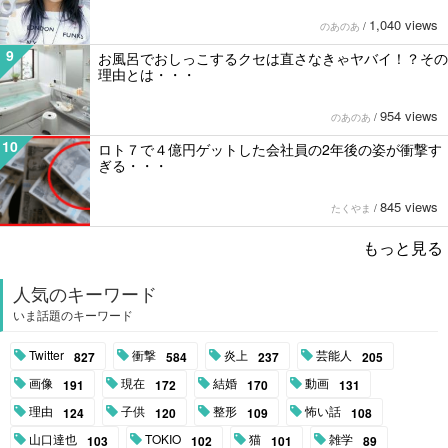
1,040 views
のあのあ
/
9
お風呂でおしっこするクセは直さなきゃヤバイ！？その
理由とは・・・
954 views
のあのあ
/
10
ロト７で４億円ゲットした会社員の2年後の姿が衝撃す
ぎる・・・
845 views
たくやま
/
もっと見る
人気のキーワード
いま話題のキーワード
Twitter
衝撃
炎上
芸能人
827
584
237
205
画像
現在
結婚
動画
191
172
170
131
理由
子供
整形
怖い話
124
120
109
108
山口達也
TOKIO
猫
雑学
103
102
101
89