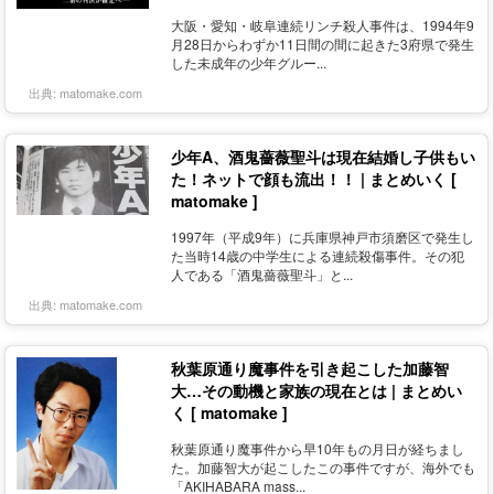
大阪・愛知・岐阜連続リンチ殺人事件は、1994年9
月28日からわずか11日間の間に起きた3府県で発生
した未成年の少年グルー...
出典:
matomake.com
少年A、酒鬼薔薇聖斗は現在結婚し子供もい
た！ネットで顔も流出！！ | まとめいく [
matomake ]
1997年（平成9年）に兵庫県神戸市須磨区で発生し
た当時14歳の中学生による連続殺傷事件。その犯
人である「酒鬼薔薇聖斗」と...
出典:
matomake.com
秋葉原通り魔事件を引き起こした加藤智
大…その動機と家族の現在とは | まとめい
く [ matomake ]
秋葉原通り魔事件から早10年もの月日が経ちまし
た。加藤智大が起こしたこの事件ですが、海外でも
「AKIHABARA mass...