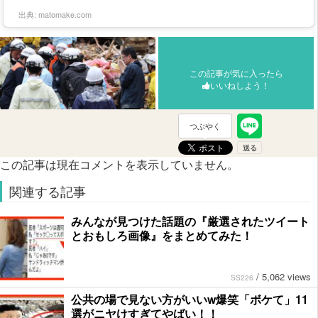
出典:
matomake.com
この記事が気に入ったら
いいねしよう！
つぶやく
この記事は現在コメントを表示していません。
関連する記事
みんなが見つけた話題の『厳選されたツイート
とおもしろ画像』をまとめてみた！
/
5,062 views
SS226
公共の場で見ない方がいいw爆笑「ボケて」11
選がニヤけすぎてやばい！！