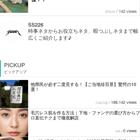
/
142 views
SS226
SS226
時事ネタからお役立ちネタ、暇つぶしネタまで幅
広くご紹介します♪
PICKUP
ピックアップ
他県民が必ず二度見する！【ご当地珍百景】驚愕の10
選！
188,142 views
のあのあ
/
毛穴レス肌を作る方法｜下地・ファンデの選び方からプ
ロ直伝テクまで徹底解説
0 views
sss
/