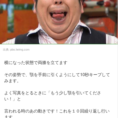
出典:
pbs.twimg.com
横になった状態で両膝を立てます
その姿勢で、顎を手前に引くようにして10秒キープして
みます。
よく写真をとるときに「もう少し顎を引いてくださ
い！」と
言われる時のあの動きです！これを１０回繰り返し行い
ます。