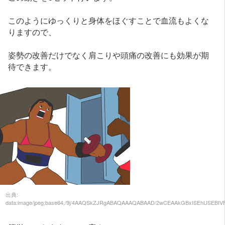
このようにゆっくりと身体をほぐすことで血流もよくな
りますので、
姿勢の改善だけでなく肩こりや頭痛の改善にも効果が期
待できます。
出典: data:image/jpeg;base64,/9j/4AAQSkZJRgABAQAAAQABAAD/2wCEAAkGBxISEhUSEBIVFRUVFxcWFhYVFxgVFxcVGBUWFhUVFRYYHSggHxolGxgXIT0iJSkrLi4uFx81ODMsNygtLisBCgoKDg0OGxAQGy0lHyUtLS0tLy0tLS0tLS0tLS0tLS0tLS0tLS0tLS0tLS0tLS0tLS0tLS0tLS0tLS0tLS0tLf/AABEIAMIBAwMBEQACEQEDEQH/xAAcAAABBAMBAAAAAAAAAAAAAAAAAwQFBgECBwj/xABJEAABAwEEBQYMAwYEBwEBAAABAAIDEQQSITEFBkFRYRMicYGRoQcjMjNCUnJzsbLB0WKSsxQkU4LC4aKk0vA0Q3SDk8PxZBX/xAAaAQEAAgMBAAAAAAAAAAAAAAAAAgQBAwUG/8QAMBEAAgEDAwIFAwUAAgMAAAAAAAECAwQREiExMkEFE1FhcSIzgRQjQpHwodFSweH/2gAMAwEAAhEDEQA/AO4oAQBVAQmk9bbDZ6iW0x3hm1p5R/5GVPcsZBVtJeFaFtRZ7PJIdheRE3+p3aAsakZwVbSPhGt8tQx7IRs5NlXU4ukvdwCw5GcFattulmNZ5ZJTn4x7ngdAJoOpRyzOBusAEAIAQAgBACAEAIAQAgBACAEAIAQAgBZBb9Gn9yFP4T+68F0qf2vwc2p938kpEagHgPgtyNJshgEBVtcbXVzIhsF93Satb3Xj1hc6/qbKB1PDqe7mVxco64IAQHZdI+FKyMwgjlmO+nJs6y/ndjSulqRy8FX0j4TrbJhE2KEcAZHj+Z1G/wCFR1GcFW0hpi0z+ftEsnBzjd/IKN7ljLM4GLRTAYLAMrABACAEAIAQAgBACAEAIAQDiwWJ0z7jCAbrnc6tDQtFKjLys8cltpU9bwjXVqaFlmtrskkRpKwt3HNp6HDDqzWJ0pR5MwqRlwIrWTBACAFkAsAGAuN1oLjuaC49gUlFy4MOSXJJWfQVof6AYN7zTuFT20W6NrNmiVzBe5YNGRFtmLCalvLNqMMnvCuwWIYKk3meR/ZjzG+y34BTXBrlyKLJEEMnP9MPJtEpcKG+RTgKBv8AhAPWuFeNuq8noLJJUVgZqsWgQAgF1eOaCwAQAgBACAEAIAQGHOAzNOlZBryzfWHaEwDYEHEYoDKwAQAgBATGqg/eD7t3zxq3adTKt30oslh50fOxqX1rjUX3YGquR3W5Tk8PYjrdq5G7GI8mdwxZ+XZ1ELVO3jLjY2wuJR2e5X7boyWLy2c31285vXtHWAqc6EolynWjI0s9gmk8iJxG8i6O11AepYjRnLhGZVYR7kpZ9WJD5x7W8GgvPaaAd63xtH/JmiV0uyJODV+zsFXAvptkOH5RRvct8aNNGiVepLgW/wD6dnjF1hB/DE28P8IujrIU9UVwQ0SfI2l004+RHTi939La/FY1+xJU/V/0L6IcXQG9SpdNWgoMZH5Cp3rMN4kZrEh3YDWKM/gZ8oUo9KIy6mLrJEEBTtb4wJ2kDF0YrxIc4A9lB1LleIpakzseGN6WiEXOOmCAEAurpzQQAgBACAEAIAQCc8waKnqG9ZSyBvZrK6ar31DBuFSeDQoVKyh9K5N1Gg6m74Njowki4ySm0vLW4dFKqP6jT1NE/wBNl/SmaWqxyQGrTVu/6OCnSrRqbdzXWt5Un7C1mtQfhkd32U3Fo0p5F1EyCAEBM6pDx7vdn52K3adTKt30osejfNN6/mKuQ4Kc+pjlSIGUMkVa9MXXOYyMuLTQlzg1taA4Uqdu5RcycYZ3bGUukZnemGD8DRXtdXuAUMyfJsUIoaPZexeS873kup0XsupMEsmyGAWQTGgfMkfjk+Yn6rMOP7NdTqHOi/MRe7j+QLMOlEJ9THKkRBAVHXIeNZ7H9RXL8R5idfwziRArmnUBACAXV05oIAQAgBACAFkGskgaCTsWOTOO4ho+yGZxe/yRhTfw6FCvW8tYXJvtqHmPVLgslis198cTaNvvZG2uDQXODR1YqhCLqSw+50ZyVOGccCALw57JI3sLHFtHtLCQCQHXTvpx6VOtS8t4IUKvmLODMjA4EEVBwK1RbTyjdJJrDK3a9GvjJIxa3EO4V+K6dOvGaXqzk1beUG32HkD7zQTtCk9jSjdYAICa1PxlcRlyZx2HntrQq5aLdlW76UWLRnmmdH1VuPBTn1McqRAEMlZtXnZfb/patS7lhcITQAgBACAmNX/Nu9474NP1UocM11OUONEeYi92z5Qsw6URn1MdKRAEBUtcvOx+wfmK5fiPMTr+GfyIBc06gIAQC6unNBACAEAIAQAgE7YwuEcTc3m+ejJteFMepaoySk5vhbFlweiNNcvf8ExBCGNDW5Af7Koyk5PLOlCKjHCFGhpID3sY1xDS95oxoJpVx3KVKm5y2MyajFuXBNWzVm1AcqwC0sdjysDuWDtxw5xwpvW+pbT55NNKvQksRePkioWNvObIbpuyXbwfQS3DyfKBnOu3qVAx6qqFKMYz/cM3KqaMwIzSDS2B4c4OIFLwBaHY0BAOPakNPnfTxk1z1Kg9fJNat6gWy0QxyARxxvaHNc9+Ja4VBDWA79tF0HHLOVkuGjvBREKG0Wl7+EbRG3oJN49hCzpGSz6O1LsENCyzRuIydJWVwO8GStOpZwYyQ+uwAtEAAoBFJgPbj+ys2/LK1zwir6K8zH7I+CtR4Ks+pjpZIAgKxavOy+2flatXcsrhGiAEAIAQEvq6ea/3n/rjKlDua6nK+BzokeIi9ho7lmHSiM+pjpSIAgKlrl52P2D8y5fiPMTreGfyIBc06oIAQC6unNBACAEAIAQAgHGihevvOJrcB3NaBQBU7j6cRXHJ0rX6k5vn/bD9Vi2V/TtrvOuA4Nz6f7D4rp29PTHJz76p9SprtyN9F6Uns7r1mlfE78DiAT+JuR6wVY4OelnYt1qtsszuUndfkcG3nUAqQ0DADAZbFyq8tUzvxhogof7JFadceRcBmSAOmtfopWy/cyV7t/tfOx6E0HGxtnhbG5r2NjY1rmkFrg1obUEbMF08nI4HyAEBR9dj+9R+5PfIPsrFv3K1zwisaK8zF7DflCtR4RVn1MdLJAEMlYtPnZfbPwC1d2WFwjRACAEAICV1dyk94P041KHc11ew80Z5pnRTsJWYcEZ9THKkQBAV7WrR0kl2RgDgxpBHpZ1qN+WWfSqN5QlUSa7F+xuIU21LuVMFchprk7aknujKwZBALq6c0EAIAJQDqwaOnn8xDJLxYxzm9bgLo6yspNjJN2HUm0P87JZ4Bt5SZhcP5WEjtIUlExkm7LqboyP/AIvSkbiM2skiiHXUud2EJhLkLL4K3bYIGTztshrBylYzzjUGNl7F2JF69jt6FQumnPY6lpFqG6Eiq6eGW08PI/fbopWhlrssU4aA1rx4mYACgAlZmANhBVyF12ZWq2lOo8rZ/wBkXa9A2MES2aaUUIPITMBdn6MrDdIHEArdKtFx2NNGylGonLDQquY3kvt5YytjC+SJjReNb10ZkijWAcS4061Yo7Rb/BUrtOST4W56B0Ho8WeCOEY3GgE73Zud1uJPWujFYSRypS1NsfqRgEBRtdf+KZ7kd8jvsrFv3K1z2KzonzEXu2fKFajwipLljpZIggKxafOy+2fgFq7ssrhfBogBACAEBKavf832mn/A0fRSh3IVOw90b5tvS4dj3BZhwQnyOVIgIWy2xxAGVwaDgMySc8AMSoymobyZOFOU3iKyRsWsMMjzGLwDhRrnCgc44XaHEdefZXRG7pyelMsO0qQipNEF+ytkY0nA3W84Z5DPesTpRnHDJwqypvYi5GFpLTmP9gjguPVpOnLSzsUqqqRyjVazaLq6c0EAIBzoqUNmjeWco2ORj3NwANxwddJOGzj0KLqRhuzZCjOpskWjTWtFqtPNc/k4/wCFFVrafid5Tu4cFVqXMpcF6lZwjvLcghC0ZNb2BV9TLOlLsItwloPUr3j7La96X5Cxn/f7sOVpJAgBACA1kkDRVxAWVFvgw2lyWvwdw2F0hltD2ttDXtELXvLDdDa1DTQOq5x3+SDguhbwSjvzk5d1OTnwdZBVoqGUAICia6H97HCBnfJL9lZt+JFW57Fb0V5iL3bPkCsx4KsuWOlkiCArFp85L7Z+AWruyyuF8GiAEAIAQEnq+cZf5Pg77LMOWQqcIfaN83/PJ+q9SjwQnz/vQ00ppJkDLzsScGtGbj9uKjVqxpxyydGjKrLTEo1ttj5n35DU5AbGj1WjcuHWrSqvLO/RoRpRwhBaTcOIbY9tADUDYd3A5/FW6d5OOz3KdSzhLdbC7y2alOa8bDjUbab1abhcr3Kq120svdGRos+v/h/uo/oY+rJfrpeg24DE7hmtDaSyyai5bIcxWInyzTgM+s/btVapcdol6nZ95/0Lixx+oD04/FaHWm+5ZVCmv4izQBgMBuWttvk2YS7GUMggGzvPD2PqVuX2n8kP5f73HK0kwQAgBAJzsq128gjuUoSxJEZLKNbMQ6NtRUEUIOOWClUWmbMRw4j2x26eEUgnliAyax5DR0MNW9ylG4qR4ZqlbU5dv6L9qFrbJLJ+zWt99zgTFIQ1pcQKujcGgC9QXgQMQHbhW7Qr69nyUbi38vDXBfQrBVKFrqf3s/8ATx/qTqzb8Mq3HMSA0aPExe7Z8oVmPBVlyOFkiCArFp85L7bvotXdllcI0QAgBACAkdAHny9EZ75FKHLIVOELftghgfI4E3ZJRQbSZngDhic1FzUIOTMxpupUUV3wUy2Wp8ry+Q1J7ANjW8Fw6tZ1Zamd6hRjSjhCK1G4EAIAWYtxexGUVJYY7ZpF4FKA8TmelXo30kuCk7GLfJtoSUOZlzhg47TuKo3SalvwX7NxcNuSRVYtggBACAEA1kPjm+z/AKz9Fvj9p/JB9X+9x0tBMEAIAQAiMDbR3kAbvrQ/Vbrjr/oxEcrSSMse5pDmOuvaQ5jtzmmrT0V2bRUKUJaZJkKkFOLTO1asadjtkAlZQOFGyMrjHJTnNPDaDtBBXXjJSWUcSUXF4ZVtdj+9v4WeP57QrdvwynccxIWwjxUfsM+UKzHhFWXIsskQQFYtHnJPeOWruyyuEaIAQAgBAP8AQPnJPYj+aRShyRqcIR0y6lkk4zOH+YJVe42oSNtr9+JVFxDvggBACAEALGEBPQEtJLvrA9ox+6tXccwz6FazliePUsS5x1AQAgBACAayDxoPQD2SfcKxH7LCg8OS4yv/AGOlXAIAQAgBANdH5O6R8APorFflfBhbY+EOlXMggF9H22WzyCazvuSAUrSrXNzuSN9JveNhC20q0oP2NFahGot+Sc0jrG21SOke3knmBjC0mrS5pmLrjto5wwNDwXZtK8JJ77nDu7epBptbIXso5jPZb8oV9cI50uWKLJEEBWJ/OSe8d8VqXcsrhGiAw5wAqSAN5wR7bsylkZP0rGMiXdA+9FqdaKLELSrJcC1ntrHmgJB3HA9WxShVjPgjWtqlLrRL6C86/wBhvc533W2PJVnwGkbI+WzyMjFXCVzgK0rSUuIFdq1VoOdNxRsozVOqpPjYp72kEgggjAgihB4grhyhKDxJHfhOM1mJqXBYSb4QckuWPbNoqeTyInU3uFwdrqdysRtKsuxXneUo9zU2B9CcKgkUBqeaSDTDgtjsp42e5BXsdWMDVUmsPBcTysghka6G88zr+Uq7cfbZStfuotC5R2AQAgBAayvugk//AHcApRi5PA9huWENJ9Lyj7Qxp0YAdS6CgsaTr/ptFq4d8Z+WOWmoqNuK5px08rJlDIIAQAgGtiwrxoR0EuorNwniL9iUoOKjnukOlWIggBABFcDj0pnHAe/JIaM0lc5kh5nouOJbwcfV47NuGXZs77P0T5OHfeH4/cp8d0Ty6pxQQFYmBMkgGZlcBsxLqCp3V2rS3jLLUVnBa9O6iywQCSFzp3tBMrA0AnDOFuZp6pJJ2Y4HQq3qjf5PocutE7pDV/U3YP78VonUcmdm2s4U1l7sTWouY7A15FCMxiOkKSeGaqkdVJp+hdNCHxp4x/Bw+66cOTys+PySlh9P3j/jVSia5dvgLbo6KWnKsDiMjiCOF4UNOCxOnCXUsmYVZw6WZsthii83G1vEAVPSc1mMIx4RiVSUuWOVIgVOmL/eSfqOWpFoitJWa6bwydnwd/f49K515Q/mvydCzr/wf4Ga550RLQlGuL3VwFBQE4n+3xVu4i5R0op20owlqkTX7c3c78qp/p5l79VTMG3N9Vx6h9Sitp+xh3dMsmqmrM1vjfIx7Imtfc59XEuDWuPNbQUo4Y16lujaZ5ZqlfY6UMNM6PfZZ3WeUtLgA4FtS1wcKilQDXPDhtWmrRcH7FijXVRcEa43ncGntd/b49C229PC1M61hQ1S8yXC4N1YOua2XAXfVNB0Zt7sOpUa8cSyedq0/Lm4e+3wLLSawQAgG8zrxuDIeX/o+/DpVqhT/kyxa0HWnv0rn/r/ALMnBzT0tPQcu8DtW2tHMC54jT+mMl2ePw//ALgXVA5YIAQAgBASuiLexjCyRwbdPNr6pxoOg1HRRd2yuouklN8bHnb+0mquYRbTNbbrVZo3XSXuNMbrcBw5xGP3Vp14dil+mn32K+/TkLnPPOAc5xoW7Ca40qo+bHc3+VIv3g/8IJe4Wa1nM0hlJqaDJkp30yd27zVck3sX5W0o01JkP4Uv2QSeIYwSyOa9z24VF2QPcaYEOJjodpjedtTGRYsnNvOdihuKgdCT2FLPFec1u8ivRt7qqVNZlgr3k1Tov+i3aGPj/wDtv7nx/ddJdR5mfSS1jzk94flafqprua5Lj4HKyRBDAIZKtIOfJ7yT53LUix6fBHaWtzGNLTznEeT9TuWurJJYZtpxec+hWjKTtKpeXH0LnmS9SYjYGigUcmDZYAIDs3gkjpYK+vLIewhn9K2x4Isp/hLha/SD65iOLI4+ka/73Knc1HCXtg6Nmk4v5K02z0FLzqdX2Wh3EvY6kbirGOmMtvwZ5D8Tu3+yx58zDuK3/m/+P+jV9lB2npwJ7SFnz5d8EZzlPqefnBj9ncMpD11P1WPNi+Yo1hycgyeD0inwCaqb7GMMx438PUMeqposrys8syks78f8g1waKXXDqr1kiqtKpB8M69K8oQiorKS9UD3BwIaQTmBXaMRh0qWMo3VZU69KSi0x3AwvaXMaXNa2+4gVDWYC87cMf90KoeXLLwuDgOpFYy+TVayYIAQAgE7RMGNLjsFfsFKEdUkiE5qEdRUZHlxLjmTUrsRWlYXY4cm5PLMwtqUb2N1vDVMkI3lpBaS0jEFpIIOwgjEFajsuKaw+AkkJJc4kk4kuJJJ3knElDCSitjQb1kJNvLJPRtlBF5wBrlUVw39f0VOvV3xFkNKnyth0bU+znlIwCLrmivoXi014jm5cdytW15LGl9ihX8PjKeU8J8kPaJnPJc8lxJqSd/RkMgpyk5PLLtO2pU1hJD3QulHwvbQm4SA5uyhNKgbCM+pbaVWUZFW+tITpuSWGjoK6Z5kwsAoundKcnJIxmL77sdjamvaqtSenKLtOGpJlYe8kkuNScSSq3O5ZLTo7weaRmjbKyABrxVt97WOpsJa7EVz6CEAyWkmCAEB3PwaRXdGwceUd+aV7h3ELauCLOX+Fed0elHOb/CiqN4ocCtyt41qbT5M06rpyyiJslvZJkaH1Tn1b1x61rUov6lt6nXpXMKnD3HSrm8EAIAQAgBAYewHMA9KypNcDG+TpXgq0S1lmllujx8hzxqxguUNdl7lD1rq0c6Ms41y06jwQ+t2pT4S6WyNL4czG2pdHvuj0mcBiOIyr1rfvEsW91haZlOBriFROjkEAIBjpoeJd/L8wW+2+4itdfaZWV1DkDiybepQkX7Jcv4HFeBUS/qzwmFN6GcZ5HlisZfi7yfm4DhxVerVUdlyRf1bLj/cEwAqOfUmYc0EUORwKynjcNZ2ZAzxXXFu74ZhdKEtSyYhwKaPhvyxs9Z7R1Vqe4FbqazJI0Xc9FGT9jpRXVPIlX1p1k5KsMB8Z6TvU4D8XwVerWxsizRo5+plGY1znAAFznGgAq5znE4ADMklVC6dj8HvgyEd206QaHSCjo4Di1m50mxz+GQ4nIDqSA8yrSTBACyDv+pUd3R9kH/54ieksDj8VsXBA434XZg7ScgHoRxMPTdvf1BX7bo/JCRTVvaT5MJtCwtsg/wCY7tr8VTqW1uupG6Ner2kzcaSl/iHu+yh+ktWS/VVvU3bpSUekD0gI/D6EuCSvKy7izNMvGbWntC1S8Kh/GRsjfyXKQ5j0030mkdGP2VafhdVdLyb438Hyh1Fb43ZPHXh8VTnbVYdUSzC4py4Y9slmfM9kUOL5CGt24n0jwAq48AVCnTcpYM1asYRyd10bYmwRRwx+TG1rG9AFKnic11ksHEbyOaLIKxrBqTZ7QS9niZTUlzALridr2ZHHaKHitNSjGfPJvpXE6fHBzDTOjZLNI+OShDHNaXtPNq5jXtqDiMHAdO1ValpOMdS3Rcp3tOUtD2YzVQuiNsgvsczKo78wp056ZpmurDXBxKk9pBIIoRgQuunlZRxGmnhm0Ul0o1k20arpyyL/ALUNxUdLLzvo44ZJaKZHJiTV3qn402qrcSnHZcE6VZVluyWaCM6U7D9lSeCwsmywZBAQFofec47yezIdy6cI4iiMOCf1NsV57piMGVa32jmeoYfzK9aw31M4/i1xxSXyyT1r0ubPFSPy34A+qDXndOBp0Hct9WppWEcqhT1vL4KJonRc9qlENnYZJHY0GwbXPccA3ifiqRfO76h6gQ2ACSSktpIxkpzWVzbEDl7WZ4DBAXRACA8yrSTBAaymjSdwPwWQeiW2iOy2QPlIayGJt4nYGsA7dlFsIHDvCBq7aYJBapue200eXjEMlcLzoSdw2HaBwV23qLGkhJFSVoiJyKjcv6sE4mqrkgWcsGQ4qSqyXcYFGlX6MnKOWa5Iythg654ENCtuTWxzRfLuRjccwwAOfTpcQP5FQuGtWEbI5wdVWgyCAwUByzXPGa3D2R/lofurVLoZUrfcQ2fo+E5xR/kb9lu8qD7I0KrNcSYjJoiE5Mu+yS3urTuWqVrRlzE3QvK0N1JkRpHVBkhvNlc07SWh1d2VFCNpGO0Xt7k5XspvMluQI1eaHODpCbrnNwAFbriK5ncsKiS87PYcRaFhGYLuk/ain5USLqSHLbDEMo2flCloj6Edb9RK2tuMLmEgilMSRiQMjgq1a3paW9Jbtq9VzUdTIx9reSHXqECmGXGoVKNKKWMHc8t5y2aPne7ynE9eHYMFJQiuES0LuONF6OfO+4zADynbGj77gt9Ok5srXd3GhH37I6BZLM2NgYwUa0UH1J4nNdOMVFYR5ec3OWp9yw6F1as9sskrbS28JJa1BuuZyQusuuGXpn/uHeqVZ/Wy7RS0Ismr2rtmsTDHZYgwE1calz3He55xPwGxajcSqAEBiqA8zLSTME7Nu4YnsCPYyk3wKCzvd6FB+Igfc9y1OvBdzfG2qPsWrWHWOe2ECW62Nhq2JlaXvWeSecRjTAAVyritFW5c1hFujaxg8t5LnqPb4rZZDYbU1rzG27cd6cIpybhxbg2oxBaDhUK5Qq6o7clC4pOE/YqWs/gnmjvPsDuVZUnknkNkaNzXnmu66HpK6ELjG0is4nObfYZIXXZo3xuypI0sPVezUpU4VHlMxlobli1u3n2M6jBaVqdKa5RnJiijhmRVq6NJYgka3yZK2GD0hqBo/kNH2aOlCYw93tyeMd3uK5c3mTZtRYVEAgMFAcr1vxmt3ttH+XgCt0uhlOt9wyVYKxhDAICrSeXJ7yT9Ry1Is9kYQAgErTDfaW7/AIjEd6xKOpYNlOeiakuzIZ9hkBpcJ6CKfFUnQmjuR8QotZbHFh0S58jGvN0OdTChd5LnYbNnepxt3n6ivW8T2flrf1LjoyysidIyMUaLh