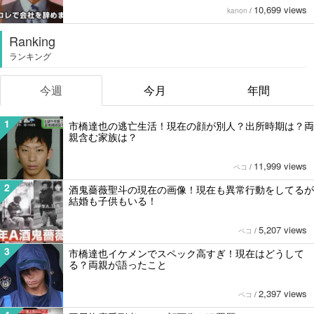
10,699 views
kanon
/
Ranking
ランキング
今週
今月
年間
1
市橋達也の逃亡生活！現在の顔が別人？出所時期は？両
親含む家族は？
11,999 views
ペコ
/
2
酒鬼薔薇聖斗の現在の画像！現在も異常行動をしてるが
結婚も子供もいる！
5,207 views
ペコ
/
3
市橋達也イケメンでスペック高すぎ！現在はどうして
る？両親が語ったこと
2,397 views
ペコ
/