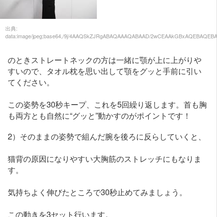
出典:
data:image/jpeg;base64,/9j/4AAQSkZJRgABAQAAAQABAAD/2wCEAAkGBxAQEBAQEB
のときストレートネックの方は一緒に顎が上に上がりや
すいので、タオル枕を思い出して顎をグッと手前に引い
てください。
この姿勢を30秒キープ、これを5回繰り返します。首も胸
も両方とも自然に“グッと”動かすのがポイントです！
2）そのままの姿勢で組んだ腕を後ろに反らしていくと、
猫背の原因になりやすい大胸筋のストレッチにもなりま
す。
気持ちよく伸びたところで30秒止めてみましょう。
この動きを3セット行います。