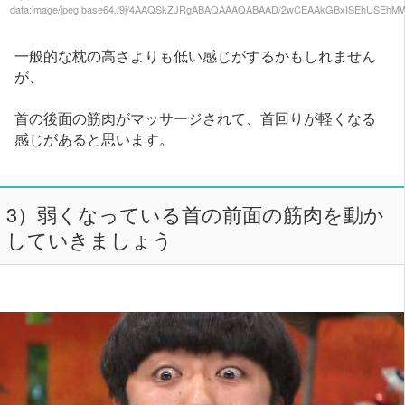
data:image/jpeg;base64,/9j/4AAQSkZJRgABAQAAAQABAAD/2wCEAAkGBxISEhUSEh
一般的な枕の高さよりも低い感じがするかもしれません
が、
首の後面の筋肉がマッサージされて、首回りが軽くなる
感じがあると思います。
3）弱くなっている首の前面の筋肉を動か
していきましょう