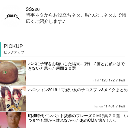
SS226
時事ネタからお役立ちネタ、暇つぶしネタまで幅
広くご紹介します♪
PICKUP
ピックアップ
パパに子守をお願いした結果...(汗) 2度とお願いはで
きないと思った瞬間２０選！！
123,172 views
mirai
/
ハロウィン2019！可愛い女の子コスプレ&メイクまとめ
1,481 views
kanon
/
昭和時代インパクト抜群のフレーズＣＭ特集２０選！い
つまでも頭から離れなかったあのCMが懐かしい。