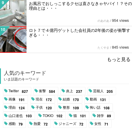
9
お風呂でおしっこするクセは直さなきゃヤバイ！？その
理由とは・・・
954 views
のあのあ
/
10
ロト７で４億円ゲットした会社員の2年後の姿が衝撃す
ぎる・・・
845 views
たくやま
/
もっと見る
人気のキーワード
いま話題のキーワード
Twitter
衝撃
炎上
芸能人
827
584
237
205
画像
現在
結婚
動画
191
172
170
131
理由
子供
整形
怖い話
124
120
109
108
山口達也
TOKIO
猫
雑学
103
102
101
89
感動
熱愛
ジャニーズ
女性
79
72
72
71