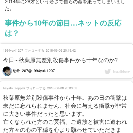
2014年に28才という若さで自らの命を絶ってしまいまし
た。
事件から10年の節目…ネットの反応
は？
1994yuki1207
フォローする
2018-06-08 20:19:42
今日···秋葉原無差別殺傷事件から十年なのか?
悠希1207@1994yuki1207
hayato_zeppeli
フォローする
2018-06-08 20:03:03
秋葉原無差別殺傷事件から十年。あの日の衝撃は
未だに忘れられません。社会に与える衝撃が非常
に大きい事件だったと思います。
亡くなられた方のご冥福、ご遺族と被害に遭われ
た方々の心の平穏を心より願わせていただきま