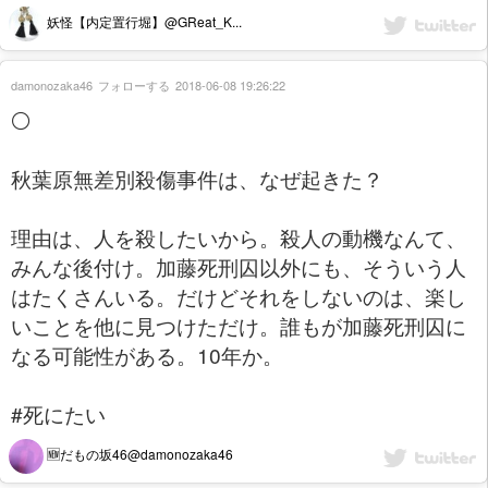
妖怪【内定置行堀】@GReat_K...
damonozaka46
フォローする
2018-06-08 19:26:22
⚪️
秋葉原無差別殺傷事件は、なぜ起きた？
理由は、人を殺したいから。殺人の動機なんて、
みんな後付け。加藤死刑囚以外にも、そういう人
はたくさんいる。だけどそれをしないのは、楽し
いことを他に見つけただけ。誰もが加藤死刑囚に
なる可能性がある。10年か。
#死にたい
🆕だもの坂46@damonozaka46