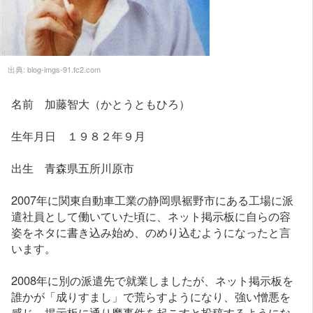
出典:
blog-imgs-91.fc2.com
名前 加藤智大（かとうともひろ）
生年月日 １９８２年９月
出生 青森県五所川原市
2007年に関東自動車工業の静岡県裾野市にある工場に派
遣社員として働いていた頃に、ネット掲示板に自らの容
姿をネタに書き込み始め、のめり込むようになったと言
います。
2008年に別の派遣先で就業しましたが、ネット掲示板を
誰かが「成りすまし」で荒らすようになり、強い憎悪を
感じ、掲示板に通り魔事件を起こすと投稿するようにな