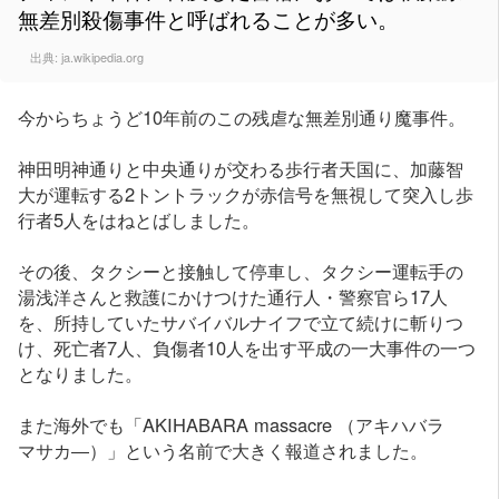
無差別殺傷事件と呼ばれることが多い。
出典:
ja.wikipedia.org
今からちょうど10年前のこの残虐な無差別通り魔事件。
神田明神通りと中央通りが交わる歩行者天国に、加藤智
大が運転する2トントラックが赤信号を無視して突入し歩
行者5人をはねとばしました。
その後、タクシーと接触して停車し、タクシー運転手の
湯浅洋さんと救護にかけつけた通行人・警察官ら17人
を、所持していたサバイバルナイフで立て続けに斬りつ
け、死亡者7人、負傷者10人を出す平成の一大事件の一つ
となりました。
また海外でも「AKIHABARA massacre （アキハバラ
マサカ―）」という名前で大きく報道されました。