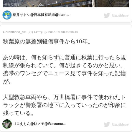
櫻井サトシ@日本國有鐵道@stam...
Goroemono_eki
フォローする
2018-06-08 19:48:40
秋葉原の無差別殺傷事件から10年。
あの時は、何も知らずに普通に秋葉に行ったら規
制線が張られていて、何が起きてるのかと思い、
携帯のワンセグでニュース見て事件を知った記憶
が。
大型救急車両やら、万世橋署に事件で使われたト
ラックが警察署の地下に入っていったのが印象に
残っている。
ゴロえもん@駅メモ@Goroemo...