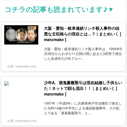
コチラの記事も読まれています♪▼
大阪・愛知・岐阜連続リンチ殺人事件の凶
悪な主犯格らの現在とは…？ | まとめいく [
matomake ]
大阪・愛知・岐阜連続リンチ殺人事件は、1994年9
月28日からわずか11日間の間に起きた3府県で発生
した未成年の少年グルー...
出典:
matomake.com
少年A、酒鬼薔薇聖斗は現在結婚し子供もい
た！ネットで顔も流出！！ | まとめいく [
matomake ]
1997年（平成9年）に兵庫県神戸市須磨区で発生し
た当時14歳の中学生による連続殺傷事件。その犯
人である「酒鬼薔薇聖斗」と...
出典:
matomake.com