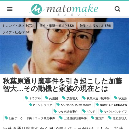
トレンド・炎上(3072)
笑う・衝撃・癒す(4632)
雑学・お役立ち(1679)
ライフ・社会(2104)
秋葉原通り魔事件を引き起こした加藤
智大…その動機と家族の現在とは
トラブル
死刑囚
加藤智大
秋葉原通り魔事件
秋葉原
2トントラック
AKIHABARA massacre
BUMP OF CHICKEN
つなぎ紛失事件
ギルド
サバイバルナイフ
仙台アーケード街トラック暴走事件
土浦連続殺傷事件
湯浅洋
無差別殺人
秋葉原通り魔事件から早10年もの月日が経ちました。加藤