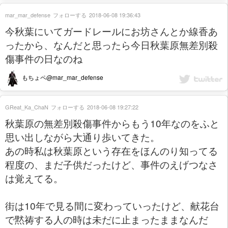
mar_mar_defense
フォローする
2018-06-08 19:36:43
今秋葉にいてガードレールにお坊さんとか線香あ
ったから、なんだと思ったら今日秋葉原無差別殺
傷事件の日なのね
もちょペ@mar_mar_defense
GReat_Ka_ChaN
フォローする
2018-06-08 19:27:22
秋葉原の無差別殺傷事件からもう10年なのをふと
思い出しながら大通り歩いてきた。
あの時私は秋葉原という存在をほんのり知ってる
程度の、まだ子供だったけど、事件のえげつなさ
は覚えてる。
街は10年で見る間に変わっていったけど、献花台
で黙祷する人の時は未だに止まったままなんだ