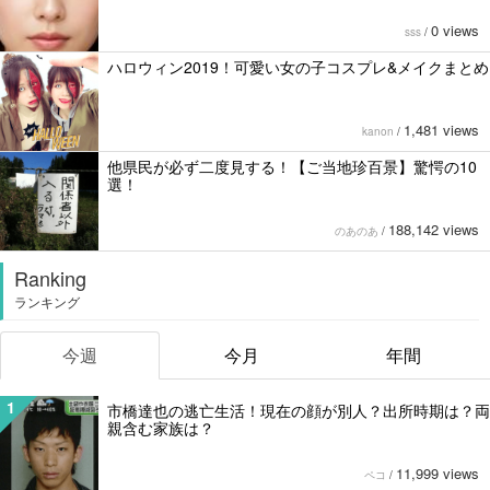
0 views
sss
/
ハロウィン2019！可愛い女の子コスプレ&メイクまとめ
1,481 views
kanon
/
他県民が必ず二度見する！【ご当地珍百景】驚愕の10
選！
188,142 views
のあのあ
/
Ranking
ランキング
今週
今月
年間
1
市橋達也の逃亡生活！現在の顔が別人？出所時期は？両
親含む家族は？
11,999 views
ペコ
/