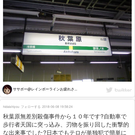
ササボー@レインボーラインお疲れさ...
hidaishiyou
フォローする
2018-06-08 19:58:24
秋葉原無差別殺傷事件から１０年です?自動車で
歩行者天国に突っ込み、刃物を振り回した衝撃的
な出来事でした?日本でもテロが単独犯で簡単に