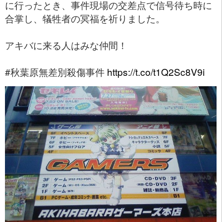
に行ったとき、事件現場の交差点で信号待ち時に
合掌し、犠牲者の冥福を祈りました。
アキバに来る人はみな仲間！
#秋葉原無差別殺傷事件
https://t.co/t1Q2Sc8V9i