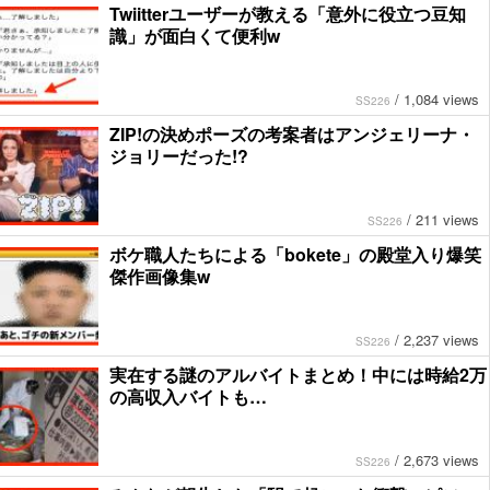
Twiitterユーザーが教える「意外に役立つ豆知
識」が面白くて便利w
/
1,084 views
SS226
ZIP!の決めポーズの考案者はアンジェリーナ・
ジョリーだった!?
/
211 views
SS226
ボケ職人たちによる「bokete」の殿堂入り爆笑
傑作画像集w
/
2,237 views
SS226
実在する謎のアルバイトまとめ！中には時給2万
の高収入バイトも…
/
2,673 views
SS226