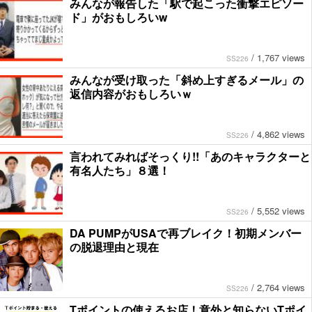
みんなが報告した「駅で起こった衝撃エピソー
ド」がおもしろいw
/
1,767 views
SS226
みんなが受け取った「斜め上すぎるメール」の
返信内容がおもしろいｗ
/
4,862 views
SS226
言われてみればそっくり!!「あのキャラクターと
有名人たち」８選！
/
5,552 views
SS226
DA PUMPがUSAで再ブレイク！初期メンバー
の脱退理由と現在
/
2,764 views
SS226
Tポイントの使えるお店！意外と知らないTポイ