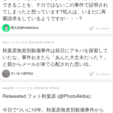
できることを、テロではないこの事件で証明され
てしまったと想っています?犯人は、いまだに再
審請求をしているようですが・・・?
肥大症@hidaishiyou
H2ys
フォローする
2018-06-08 19:56:18
秋葉原無差別殺傷事件は前日にアキバを探索して
いたな。事件おきたら「あんた大丈夫だった？」
と親からメールが来て心配された思い出。
すいゆう@H2ys
stamp531
フォローする
2018-06-08 19:56:04
Retweeted フォト秋葉原 (@PhotoAkiba):
今日でついに10年。秋葉原無差別殺傷事件から