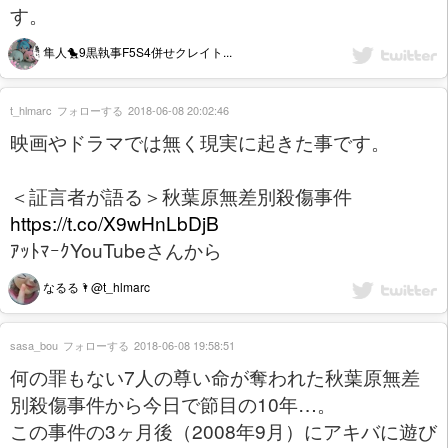
す。
隼人🐤9黒執事F5S4併せクレイト...
t_hlmarc
フォローする
2018-06-08 20:02:46
映画やドラマでは無く現実に起きた事です。
＜証言者が語る＞秋葉原無差別殺傷事件
https://t.co/X9wHnLbDjB
ｱｯﾄﾏｰｸYouTubeさんから
なるる🌂@t_hlmarc
sasa_bou
フォローする
2018-06-08 19:58:51
何の罪もない7人の尊い命が奪われた秋葉原無差
別殺傷事件から今日で節目の10年…。
この事件の3ヶ月後（2008年9月）にアキバに遊び