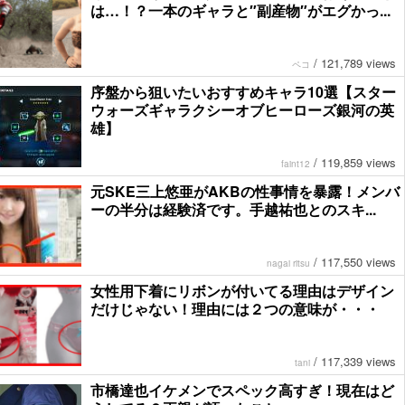
は…！？一本のギャラと″副産物″がエグかっ...
/
121,789 views
ペコ
序盤から狙いたいおすすめキャラ10選【スター
ウォーズギャラクシーオブヒーローズ銀河の英
雄】
/
119,859 views
faint12
元SKE三上悠亜がAKBの性事情を暴露！メンバ
ーの半分は経験済です。手越祐也とのスキ...
/
117,550 views
nagai ritsu
女性用下着にリボンが付いてる理由はデザイン
だけじゃない！理由には２つの意味が・・・
/
117,339 views
tani
市橋達也イケメンでスペック高すぎ！現在はど