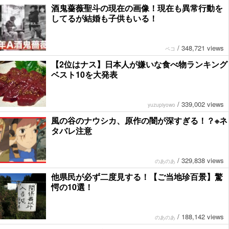
酒鬼薔薇聖斗の現在の画像！現在も異常行動を
してるが結婚も子供もいる！
/
348,721 views
ペコ
【2位はナス】日本人が嫌いな食べ物ランキング
ベスト10を大発表
/
339,002 views
yuzupiyowo
風の谷のナウシカ、原作の闇が深すぎる！？※ネ
タバレ注意
/
329,838 views
のあのあ
他県民が必ず二度見する！【ご当地珍百景】驚
愕の10選！
/
188,142 views
のあのあ