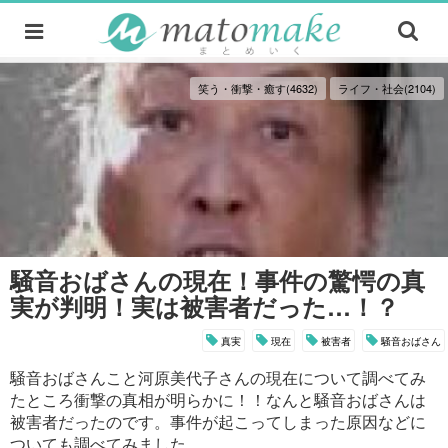
笑う・衝撃・癒す(4632)
ライフ・社会(2104)
騒音おばさんの現在！事件の驚愕の真
実が判明！実は被害者だった…！？
真実
現在
被害者
騒音おばさん
騒音おばさんこと河原美代子さんの現在について調べてみ
たところ衝撃の真相が明らかに！！なんと騒音おばさんは
被害者だったのです。事件が起こってしまった原因などに
ついても調べてみました。