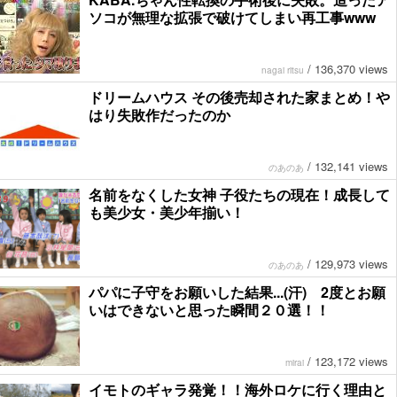
ソコが無理な拡張で破けてしまい再工事www
/
136,370 views
nagai ritsu
ドリームハウス その後売却された家まとめ！や
はり失敗作だったのか
/
132,141 views
のあのあ
名前をなくした女神 子役たちの現在！成長して
も美少女・美少年揃い！
/
129,973 views
のあのあ
パパに子守をお願いした結果...(汗) 2度とお願
いはできないと思った瞬間２０選！！
/
123,172 views
mirai
イモトのギャラ発覚！！海外ロケに行く理由と