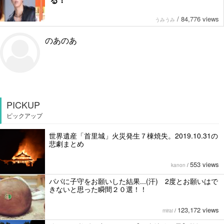
/
84,776 views
うみうみ
のあのあ
PICKUP
ピックアップ
世界遺産「首里城」火災発生７棟焼失。2019.10.31の
悲劇まとめ
553 views
kanon
/
パパに子守をお願いした結果...(汗) 2度とお願いはで
きないと思った瞬間２０選！！
123,172 views
mirai
/