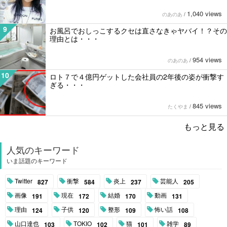
1,040 views
のあのあ
/
9
お風呂でおしっこするクセは直さなきゃヤバイ！？その
理由とは・・・
954 views
のあのあ
/
10
ロト７で４億円ゲットした会社員の2年後の姿が衝撃す
ぎる・・・
845 views
たくやま
/
もっと見る
人気のキーワード
いま話題のキーワード
Twitter
衝撃
炎上
芸能人
827
584
237
205
画像
現在
結婚
動画
191
172
170
131
理由
子供
整形
怖い話
124
120
109
108
山口達也
TOKIO
猫
雑学
103
102
101
89