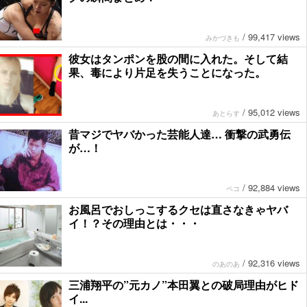
/
99,417 views
みかづきも
彼女はタンポンを股の間に入れた。そして結
果、毒により片足を失うことになった。
/
95,012 views
あとらす
昔マジでヤバかった芸能人達… 衝撃の武勇伝
が…！
/
92,884 views
ペコ
お風呂でおしっこするクセは直さなきゃヤバ
イ！？その理由とは・・・
/
92,316 views
のあのあ
三浦翔平の”元カノ”本田翼との破局理由がヒド
イ...