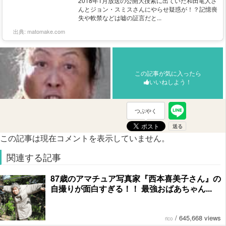
2018年1月放送の公開大捜索に出ていた和田竜人さ
んとジョン・スミスさんにやらせ疑惑が！？記憶喪
失や軟禁などは嘘の証言だと...
出典:
matomake.com
この記事が気に入ったら
いいねしよう！
つぶやく
この記事は現在コメントを表示していません。
関連する記事
87歳のアマチュア写真家『西本喜美子さん』の
自撮りが面白すぎる！！ 最強おばあちゃん...
/
645,668 views
rico