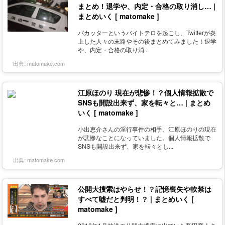
まとめ！退学や、内定・合格の取り消し… |
まとめいく [ matomake ]
バカッターというバイトテロを起こし、Twitterが炎
上した人々の末路やその後まとめてみました！退学
や、内定・合格の取り消...
出典:
matomake.com
江原ほのり 現在が悲惨！？個人情報拡散で
SNSも開設出来ず、家を転々と… | まとめ
いく [ matomake ]
小出恵介さんの淫行事件の相手、江原ほのりの現在
が悲惨なことになっていました。個人情報拡散で
SNSも開設出来ず、家を転々とし...
出典:
matomake.com
公開大捜索はやらせ！？記憶喪失や軟禁は
すべて嘘だと判明！？ | まとめいく [
matomake ]