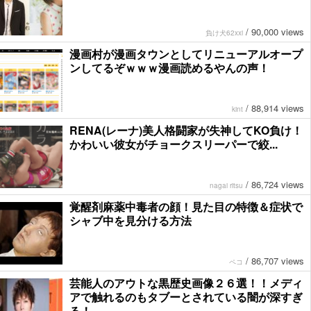
/
90,000 views
負け犬62xxi
漫画村が漫画タウンとしてリニューアルオープ
ンしてるぞｗｗｗ漫画読めるやんの声！
/
88,914 views
kint
RENA(レーナ)美人格闘家が失神してKO負け！
かわいい彼女がチョークスリーパーで絞...
/
86,724 views
nagai ritsu
覚醒剤麻薬中毒者の顔！見た目の特徴＆症状で
シャブ中を見分ける方法
/
86,707 views
ペコ
芸能人のアウトな黒歴史画像２６選！！メディ
アで触れるのもタブーとされている闇が深すぎ
る！