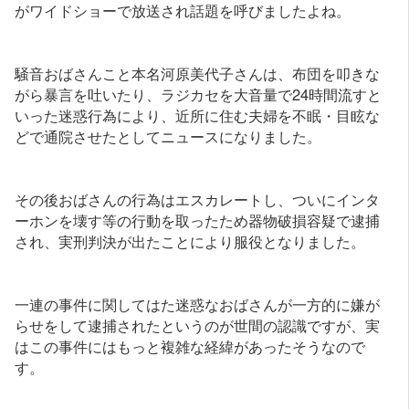
がワイドショーで放送され話題を呼びましたよね。
騒音おばさんこと本名河原美代子さんは、布団を叩きな
がら暴言を吐いたり、ラジカセを大音量で24時間流すと
いった迷惑行為により、近所に住む夫婦を不眠・目眩な
どで通院させたとしてニュースになりました。
その後おばさんの行為はエスカレートし、ついにインタ
ーホンを壊す等の行動を取ったため器物破損容疑で逮捕
され、実刑判決が出たことにより服役となりました。
一連の事件に関してはた迷惑なおばさんが一方的に嫌が
らせをして逮捕されたというのが世間の認識ですが、実
はこの事件にはもっと複雑な経緯があったそうなので
す。