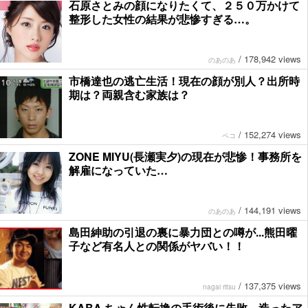
石原さとみの顔になりたくて、２５０万かけて
整形した女性の結果が悲惨すぎる…。
/
178,942 views
のあのあ
市橋達也の逃亡生活！現在の顔が別人？出所時
期は？両親含む家族は？
/
152,274 views
ペコ
ZONE MIYU(長瀬実夕)の現在が悲惨！事務所を
解雇になっていた…
/
144,191 views
のあのあ
島田紳助の引退の裏に暴力団との噂が...熊田曜
子など有名人との関係がヤバい！！
/
137,375 views
nagai ritsu
KABA.ちゃん性転換の手術後に失敗。造ったア