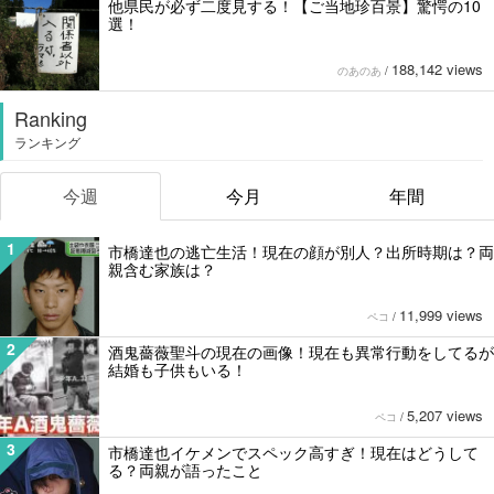
他県民が必ず二度見する！【ご当地珍百景】驚愕の10
選！
188,142 views
のあのあ
/
Ranking
ランキング
今週
今月
年間
1
市橋達也の逃亡生活！現在の顔が別人？出所時期は？両
親含む家族は？
11,999 views
ペコ
/
2
酒鬼薔薇聖斗の現在の画像！現在も異常行動をしてるが
結婚も子供もいる！
5,207 views
ペコ
/
3
市橋達也イケメンでスペック高すぎ！現在はどうして
る？両親が語ったこと