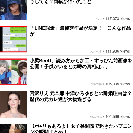
うしてる？両親が語ったこと
/
117,073 views
ペコ
「LINE誤爆」最優秀作品が決定！！こんな作品
が！
/
111,936 views
あとらす
小柔SeeU、読み方から加工・すっぴん前画像を
公開！子供がいるとの噂の真相は…。
/
105,005 views
のあのあ
宮沢りえ 元旦那 中津ひろゆきとの離婚理由は？
歴代の元カレ達が大物過ぎる！
/
104,596 views
のあのあ
【ポ●リもあるよ】女子格闘技で起きたハプニン
グの瞬間まとめ！